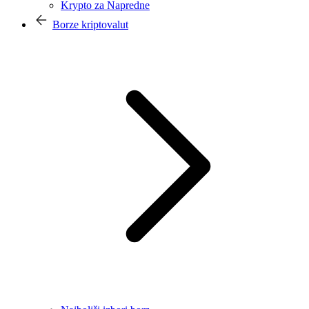
Krypto za Napredne
Borze kriptovalut