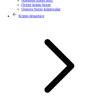
Najboljši izbori borz
Ocene kripto borze
Osnove borze kriptovalut
Kripto denarnice