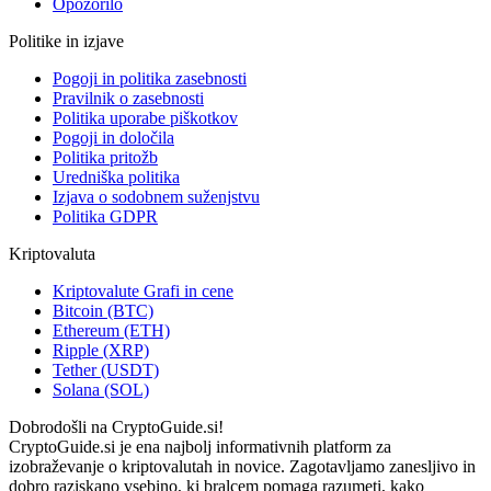
Opozorilo
Politike in izjave
Pogoji in politika zasebnosti
Pravilnik o zasebnosti
Politika uporabe piškotkov
Pogoji in določila
Politika pritožb
Uredniška politika
Izjava o sodobnem suženjstvu
Politika GDPR
Kriptovaluta
Kriptovalute Grafi in cene
Bitcoin (BTC)
Ethereum (ETH)
Ripple (XRP)
Tether (USDT)
Solana (SOL)
Dobrodošli na CryptoGuide.si!
CryptoGuide.si je ena najbolj informativnih platform za
izobraževanje o kriptovalutah in novice. Zagotavljamo zanesljivo in
dobro raziskano vsebino, ki bralcem pomaga razumeti, kako