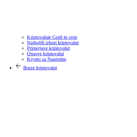
Kriptovalute Grafi in cene
Najboljši izbori kriptovalut
Primerjave kriptovalut
Osnove kriptovalut
Krypto za Napredne
Borze kriptovalut