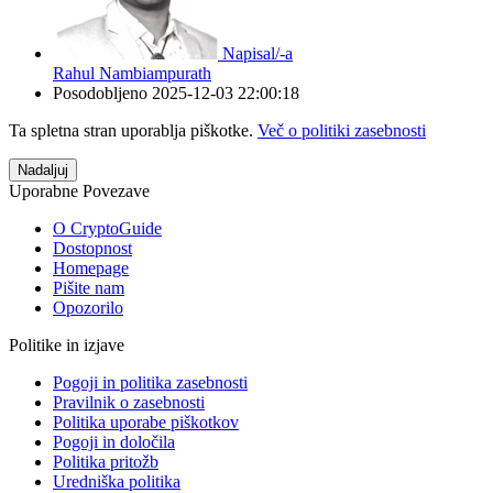
Napisal/-a
Rahul Nambiampurath
Posodobljeno
2025-12-03 22:00:18
Ta spletna stran uporablja piškotke.
Več o politiki zasebnosti
Nadaljuj
Uporabne Povezave
O CryptoGuide
Dostopnost
Homepage
Pišite nam
Opozorilo
Politike in izjave
Pogoji in politika zasebnosti
Pravilnik o zasebnosti
Politika uporabe piškotkov
Pogoji in določila
Politika pritožb
Uredniška politika