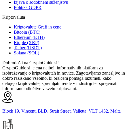
Izjava o sodobnem suženjstvu
Politika GDPR
Kriptovaluta
Kriptovalute Grafi in cene
Bitcoin (BTC)
Ethereum (ETH)
Ripple (XRP)
Tether (USDT)
Solana (SOL)
Dobrodošli na CryptoGuide.si!
CryptoGuide.si je ena najbolj informativnih platform za
izobraževanje o kriptovalutah in novice. Zagotavljamo zanesljivo in
dobro raziskano vsebino, ki bralcem pomaga razumeti, kako
delujejo kriptovalute, spremljati trende v industriji ter sprejemati
informirane odločitve v svetu kriptovalut.
Block 19, Vincenti BLD, Strait Street, Valletta, VLT 1432, Malta