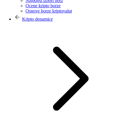
Najboljši izbori borz
Ocene kripto borze
Osnove borze kriptovalut
Kripto denarnice