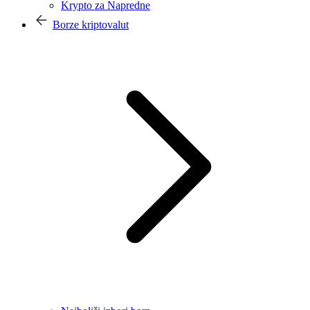
Krypto za Napredne
Borze kriptovalut