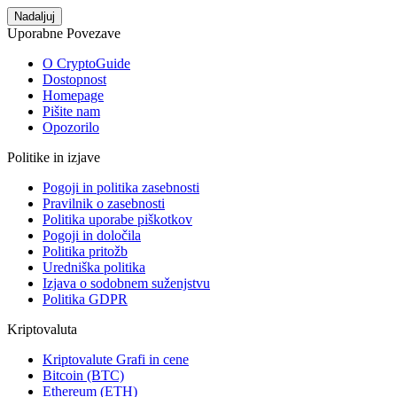
Nadaljuj
Uporabne Povezave
O CryptoGuide
Dostopnost
Homepage
Pišite nam
Opozorilo
Politike in izjave
Pogoji in politika zasebnosti
Pravilnik o zasebnosti
Politika uporabe piškotkov
Pogoji in določila
Politika pritožb
Uredniška politika
Izjava o sodobnem suženjstvu
Politika GDPR
Kriptovaluta
Kriptovalute Grafi in cene
Bitcoin (BTC)
Ethereum (ETH)