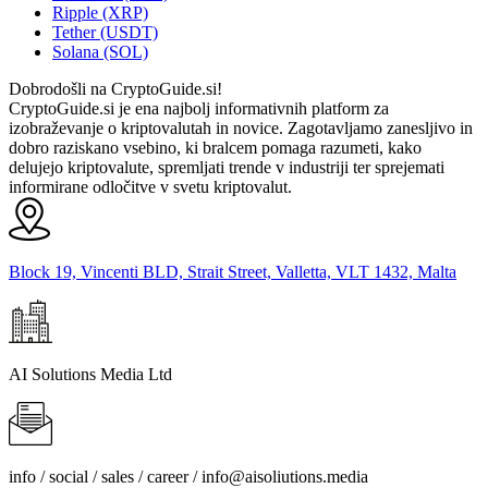
Ripple (XRP)
Tether (USDT)
Solana (SOL)
Dobrodošli na CryptoGuide.si!
CryptoGuide.si je ena najbolj informativnih platform za
izobraževanje o kriptovalutah in novice. Zagotavljamo zanesljivo in
dobro raziskano vsebino, ki bralcem pomaga razumeti, kako
delujejo kriptovalute, spremljati trende v industriji ter sprejemati
informirane odločitve v svetu kriptovalut.
Block 19, Vincenti BLD, Strait Street, Valletta, VLT 1432, Malta
AI Solutions Media Ltd
info / social / sales / career /
info@aisoliutions.media