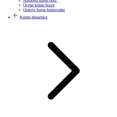
Najboljši izbori borz
Ocene kripto borze
Osnove borze kriptovalut
Kripto denarnice