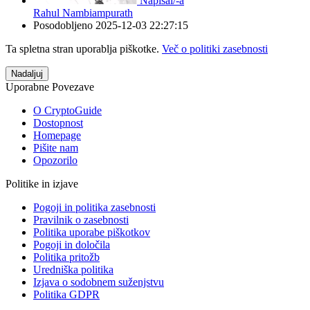
Napisal/-a
Rahul Nambiampurath
Posodobljeno
2025-12-03 22:27:15
Ta spletna stran uporablja piškotke.
Več o politiki zasebnosti
Nadaljuj
Uporabne Povezave
O CryptoGuide
Dostopnost
Homepage
Pišite nam
Opozorilo
Politike in izjave
Pogoji in politika zasebnosti
Pravilnik o zasebnosti
Politika uporabe piškotkov
Pogoji in določila
Politika pritožb
Uredniška politika
Izjava o sodobnem suženjstvu
Politika GDPR