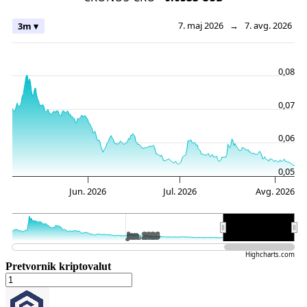
7. maj 2026
→
7. avg. 2026
3m ▾
0,08
0,07
0,06
0,05
Jun. 2026
Jul. 2026
Avg. 2026
Jan. 2026
Jan. 2026
Jul.…
Jul.…
Highcharts.com
Pretvornik kriptovalut