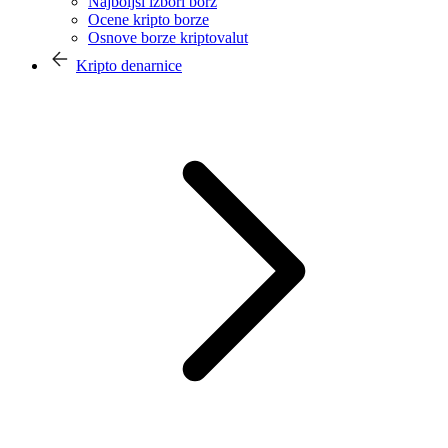
Najboljši izbori borz
Ocene kripto borze
Osnove borze kriptovalut
Kripto denarnice