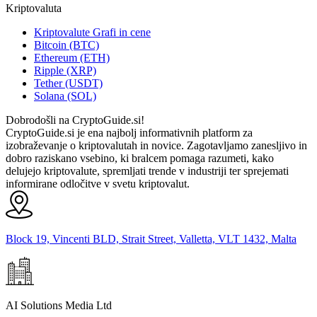
Kriptovaluta
Kriptovalute Grafi in cene
Bitcoin (BTC)
Ethereum (ETH)
Ripple (XRP)
Tether (USDT)
Solana (SOL)
Dobrodošli na CryptoGuide.si!
CryptoGuide.si je ena najbolj informativnih platform za
izobraževanje o kriptovalutah in novice. Zagotavljamo zanesljivo in
dobro raziskano vsebino, ki bralcem pomaga razumeti, kako
delujejo kriptovalute, spremljati trende v industriji ter sprejemati
informirane odločitve v svetu kriptovalut.
Block 19, Vincenti BLD, Strait Street, Valletta, VLT 1432, Malta
AI Solutions Media Ltd