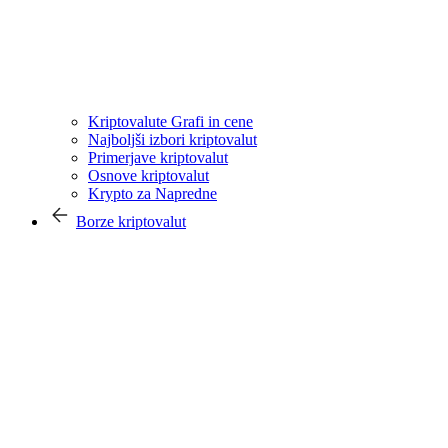
Kriptovalute Grafi in cene
Najboljši izbori kriptovalut
Primerjave kriptovalut
Osnove kriptovalut
Krypto za Napredne
Borze kriptovalut