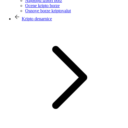
Najboljši izbori borz
Ocene kripto borze
Osnove borze kriptovalut
Kripto denarnice