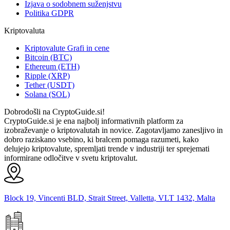
Izjava o sodobnem suženjstvu
Politika GDPR
Kriptovaluta
Kriptovalute Grafi in cene
Bitcoin (BTC)
Ethereum (ETH)
Ripple (XRP)
Tether (USDT)
Solana (SOL)
Dobrodošli na CryptoGuide.si!
CryptoGuide.si je ena najbolj informativnih platform za
izobraževanje o kriptovalutah in novice. Zagotavljamo zanesljivo in
dobro raziskano vsebino, ki bralcem pomaga razumeti, kako
delujejo kriptovalute, spremljati trende v industriji ter sprejemati
informirane odločitve v svetu kriptovalut.
Block 19, Vincenti BLD, Strait Street, Valletta, VLT 1432, Malta