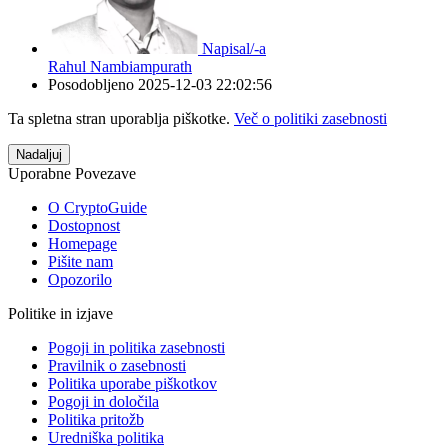
Napisal/-a
Rahul Nambiampurath
Posodobljeno
2025-12-03 22:02:56
Ta spletna stran uporablja piškotke.
Več o politiki zasebnosti
Nadaljuj
Uporabne Povezave
O CryptoGuide
Dostopnost
Homepage
Pišite nam
Opozorilo
Politike in izjave
Pogoji in politika zasebnosti
Pravilnik o zasebnosti
Politika uporabe piškotkov
Pogoji in določila
Politika pritožb
Uredniška politika