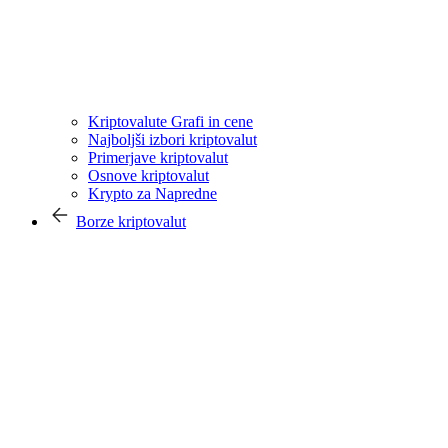
Kriptovalute Grafi in cene
Najboljši izbori kriptovalut
Primerjave kriptovalut
Osnove kriptovalut
Krypto za Napredne
Borze kriptovalut