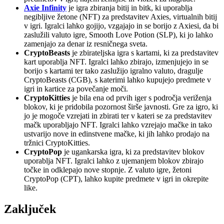
Axie Infinity
je igra zbiranja bitij in bitk, ki uporablja
negibljive žetone (NFT) za predstavitev Axies, virtualnih bitij
v igri. Igralci lahko gojijo, vzgajajo in se borijo z Axiesi, da bi
zaslužili valuto igre, Smooth Love Potion (SLP), ki jo lahko
zamenjajo za denar iz resničnega sveta.
CryptoBeasts
je zbirateljska igra s kartami, ki za predstavitev
kart uporablja NFT. Igralci lahko zbirajo, izmenjujejo in se
borijo s kartami ter tako zaslužijo igralno valuto, dragulje
CryptoBeasts (CGB), s katerimi lahko kupujejo predmete v
igri in kartice za povečanje moči.
CryptoKitties
je bila ena od prvih iger s področja veriženja
blokov, ki je pridobila pozornost širše javnosti. Gre za igro, ki
jo je mogoče vzrejati in zbirati ter v kateri se za predstavitev
mačk uporabljajo NFT. Igralci lahko vzrejajo mačke in tako
ustvarijo nove in edinstvene mačke, ki jih lahko prodajo na
tržnici CryptoKitties.
CryptoPop
je ugankarska igra, ki za predstavitev blokov
uporablja NFT. Igralci lahko z ujemanjem blokov zbirajo
točke in odklepajo nove stopnje. Z valuto igre, žetoni
CryptoPop (CPT), lahko kupite predmete v igri in okrepite
like.
Zaključek