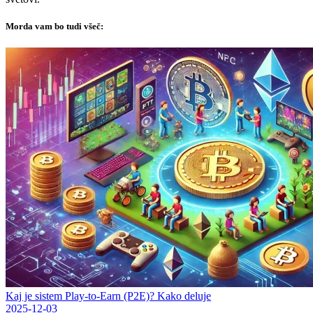
Morda vam bo tudi všeč:
Kaj je sistem Play-to-Earn (P2E)? Kako deluje
2025-12-03