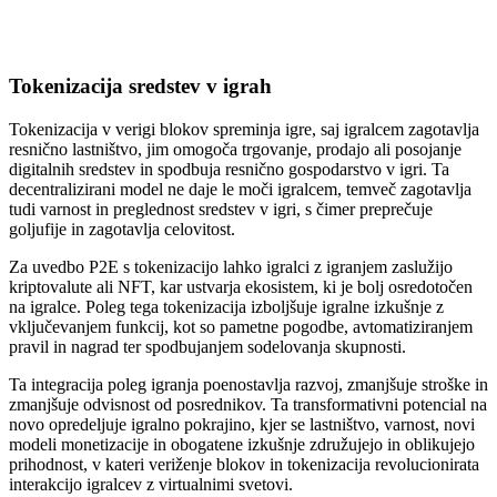
Tokenizacija sredstev v igrah
Tokenizacija v verigi blokov spreminja igre, saj igralcem zagotavlja
resnično lastništvo, jim omogoča trgovanje, prodajo ali posojanje
digitalnih sredstev in spodbuja resnično gospodarstvo v igri. Ta
decentralizirani model ne daje le moči igralcem, temveč zagotavlja
tudi varnost in preglednost sredstev v igri, s čimer preprečuje
goljufije in zagotavlja celovitost.
Za uvedbo P2E s tokenizacijo lahko igralci z igranjem zaslužijo
kriptovalute ali NFT, kar ustvarja ekosistem, ki je bolj osredotočen
na igralce. Poleg tega tokenizacija izboljšuje igralne izkušnje z
vključevanjem funkcij, kot so pametne pogodbe, avtomatiziranjem
pravil in nagrad ter spodbujanjem sodelovanja skupnosti.
Ta integracija poleg igranja poenostavlja razvoj, zmanjšuje stroške in
zmanjšuje odvisnost od posrednikov. Ta transformativni potencial na
novo opredeljuje igralno pokrajino, kjer se lastništvo, varnost, novi
modeli monetizacije in obogatene izkušnje združujejo in oblikujejo
prihodnost, v kateri veriženje blokov in tokenizacija revolucionirata
interakcijo igralcev z virtualnimi svetovi.