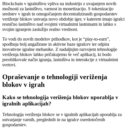
Blockchain v igralništvu vpliva na industrijo z uvajanjem novih
možnosti za lastništvo, varnost in monetizacijo. S tokenizacijo
sredstev v igrah in omogočanjem decentraliziranih gospodarstev
veriženje blokov ustvarja novo obdobje iger, v katerem imajo igralci
resnično lastništvo nad svojimi virtualnimi lastninami in lahko s
svojim igranjem zaslužijo realno vrednost.
To vodi do novih modelov prihodkov, kot je “play-to-earn”,
spodbuja bolj angažirane in aktivne baze igralcev ter odpira
inovativne igralne mehanike. Z nadaljnjim razvojem tehnologije
veriženja blokov lahko pričakujemo še več aplikacij, ki bodo
preoblikovale način igranja, lastništva in interakcije z virtualnimi
svetovi.
Opraševanje o tehnologiji veriženja
blokov v igrah
Kako se tehnologija veriženja blokov uporablja v
igralnih aplikacijah?
Tehnologija veriženja blokov se v igralnih aplikacijah uporablja za
ustvarjanje varnih, preglednih in na igralce osredotočenih
gospodarstev.