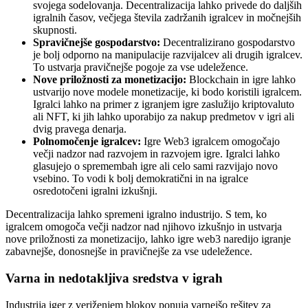
svojega sodelovanja. Decentralizacija lahko privede do daljših
igralnih časov, večjega števila zadržanih igralcev in močnejših
skupnosti.
Spravičnejše gospodarstvo:
Decentralizirano gospodarstvo
je bolj odporno na manipulacije razvijalcev ali drugih igralcev.
To ustvarja pravičnejše pogoje za vse udeležence.
Nove priložnosti za monetizacijo:
Blockchain in igre lahko
ustvarijo nove modele monetizacije, ki bodo koristili igralcem.
Igralci lahko na primer z igranjem igre zaslužijo kriptovaluto
ali NFT, ki jih lahko uporabijo za nakup predmetov v igri ali
dvig pravega denarja.
Polnomočenje igralcev:
Igre Web3 igralcem omogočajo
večji nadzor nad razvojem in razvojem igre. Igralci lahko
glasujejo o spremembah igre ali celo sami razvijajo novo
vsebino. To vodi k bolj demokratični in na igralce
osredotočeni igralni izkušnji.
Decentralizacija lahko spremeni igralno industrijo. S tem, ko
igralcem omogoča večji nadzor nad njihovo izkušnjo in ustvarja
nove priložnosti za monetizacijo, lahko igre web3 naredijo igranje
zabavnejše, donosnejše in pravičnejše za vse udeležence.
Varna in nedotakljiva sredstva v igrah
Industrija iger z veriženjem blokov ponuja varnejšo rešitev za