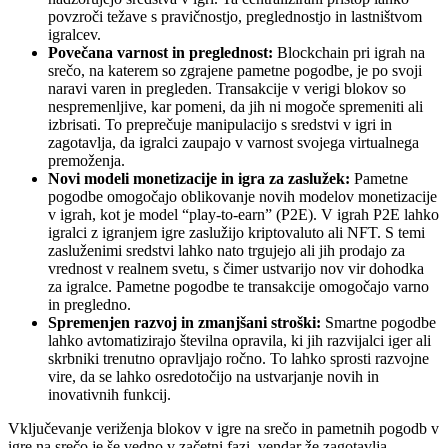
povzroči težave s pravičnostjo, preglednostjo in lastništvom
igralcev.
Povečana varnost in preglednost:
Blockchain pri igrah na
srečo, na katerem so zgrajene pametne pogodbe, je po svoji
naravi varen in pregleden. Transakcije v verigi blokov so
nespremenljive, kar pomeni, da jih ni mogoče spremeniti ali
izbrisati. To preprečuje manipulacijo s sredstvi v igri in
zagotavlja, da igralci zaupajo v varnost svojega virtualnega
premoženja.
Novi modeli monetizacije in igra za zaslužek:
Pametne
pogodbe omogočajo oblikovanje novih modelov monetizacije
v igrah, kot je model “play-to-earn” (P2E). V igrah P2E lahko
igralci z igranjem igre zaslužijo kriptovaluto ali NFT. S temi
zasluženimi sredstvi lahko nato trgujejo ali jih prodajo za
vrednost v realnem svetu, s čimer ustvarijo nov vir dohodka
za igralce. Pametne pogodbe te transakcije omogočajo varno
in pregledno.
Spremenjen razvoj in zmanjšani stroški:
Smartne pogodbe
lahko avtomatizirajo številna opravila, ki jih razvijalci iger ali
skrbniki trenutno opravljajo ročno. To lahko sprosti razvojne
vire, da se lahko osredotočijo na ustvarjanje novih in
inovativnih funkcij.
Vključevanje veriženja blokov v igre na srečo in pametnih pogodb v
igre na srečo je še vedno v začetni fazi, vendar že zagotavlja