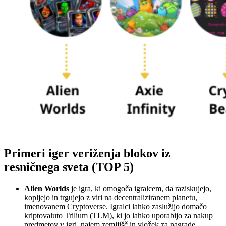
Primeri iger veriženja blokov iz
resničnega sveta (TOP 5)
Alien Worlds
je igra, ki omogoča igralcem, da raziskujejo,
kopljejo in trgujejo z viri na decentraliziranem planetu,
imenovanem Cryptoverse. Igralci lahko zaslužijo domačo
kriptovaluto Trilium (TLM), ki jo lahko uporabijo za nakup
predmetov v igri, najem zemljišč in vložek za nagrade.