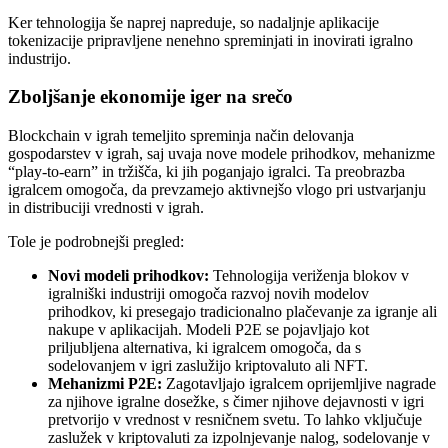
Ker tehnologija še naprej napreduje, so nadaljnje aplikacije
tokenizacije pripravljene nenehno spreminjati in inovirati igralno
industrijo.
Zboljšanje ekonomije iger na srečo
Blockchain v igrah temeljito spreminja način delovanja
gospodarstev v igrah, saj uvaja nove modele prihodkov, mehanizme
“play-to-earn” in tržišča, ki jih poganjajo igralci. Ta preobrazba
igralcem omogoča, da prevzamejo aktivnejšo vlogo pri ustvarjanju
in distribuciji vrednosti v igrah.
Tole je podrobnejši pregled:
Novi modeli prihodkov:
Tehnologija veriženja blokov v
igralniški industriji omogoča razvoj novih modelov
prihodkov, ki presegajo tradicionalno plačevanje za igranje ali
nakupe v aplikacijah. Modeli P2E se pojavljajo kot
priljubljena alternativa, ki igralcem omogoča, da s
sodelovanjem v igri zaslužijo kriptovaluto ali NFT.
Mehanizmi P2E:
Zagotavljajo igralcem oprijemljive nagrade
za njihove igralne dosežke, s čimer njihove dejavnosti v igri
pretvorijo v vrednost v resničnem svetu. To lahko vključuje
zaslužek v kriptovaluti za izpolnjevanje nalog, sodelovanje v