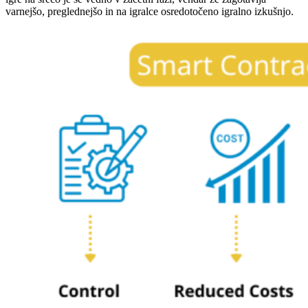
varnejšo, preglednejšo in na igralce osredotočeno igralno izkušnjo.