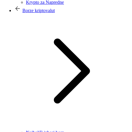
Krypto za Napredne
Borze kriptovalut