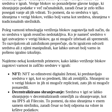
sredstva v igrah. Verige blokov so porazdeljene glavne knjige, ki
shranjujejo podatke v več računalnikih, zaradi česar je zelo težko
posegati vanje ali jih vdirati. To pomeni, da so sredstva v igri,
shranjena v verigi blokov, veliko bolj varna kot sredstva, shranjena v
tradicionalnih strežnikih.
Poleg varnosti tehnologija veriženja blokov zagotavlja tudi način, da
so sredstva v igrah resnično nedotakljiva. Ko je namreč sredstvo v
igri ustvarjeno v verigi blokov, ga ni mogoče izbrisati ali spremeniti.
To razvijalcem ali založnikom preprečuje, da bi igralcem odvzeli
sredstva ali z njimi manipulirali, kar lahko ustvari bolj varno in
pošteno igralno izkušnjo.
Najdemo nekaj konkretnih primerov, kako lahko veriženje blokov
zagotovi varnost in zaščito sredstev v igrah:
NFT:
NFT so edinstveni digitalni žetoni, ki predstavljajo
sredstva v igri, kot so predmeti, liki ali zemljišča. Shranjeni so
v verigi blokov in jih ni mogoče replicirati, zato jih ni mogoče
ponarediti.
Decentralizirano shranjevanje:
Sredstva v igri se lahko
shranjujejo v decentraliziranih omrežjih za shranjevanje, kot
sta IPFS ali Filecoin. To pomeni, da niso shranjena v enem
samem strežniku, zaradi česar so bolj odporna na vdore in
kršitve podatkov.