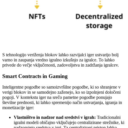
S tehnologijo veriženja blokov lahko razvijalci iger ustvarijo bolj
varno in zaupanja vredno igralno izkušnjo za igralce. To lahko
privede do večje vključenosti, zadovoljstva in zadržanja igralcev.
Smart Contracts in Gaming
Inteligentne pogodbe so samoizvršilne pogodbe, ki so shranjene v
verigi blokov in se samodejno zaženejo, ko so izpolnjeni določeni
pogoji. V kontekstu iger na srečo pametne pogodbe ponujajo
številne prednosti, ki lahko spremenijo način ustvarjanja, igranja in
monetizacije iger:
Vlastništvo in nadzor nad sredstvi v igrah:
Tradicionalni
igralni modeli običajno vključujejo centralizirane strežnike, ki
nadzorujejo sredstva v igri. Ta centralizirani pristop lahko