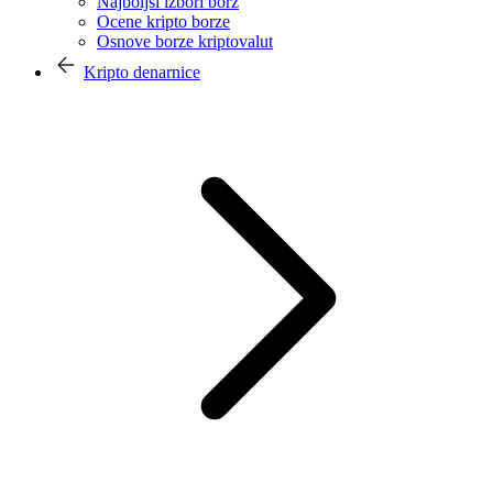
Najboljši izbori borz
Ocene kripto borze
Osnove borze kriptovalut
Kripto denarnice