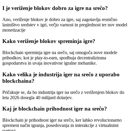
I je veriženje blokov dobro za igre na srečo?
Ano, veriženje blokov je dobro za igre, saj zagotavlja resnično
lastništvo sredstev v igri, večjo varnost in preglednost ter nov model
monetizacije
Kako veriženje blokov spreminja igre?
Blockchain spreminja igre na srečo, saj omogoča nove modele
prihodkov, kot je play-to-earn, spodbuja decentralizirana
gospodarstva in uvaja inovativne igralne mehanike.
Kako velika je industrija iger na srečo z uporabo
blockchaina?
Pričakuje se, da bo industrija iger na srečo z veriženjem blokov do
leta 2026 dosegla 40 milijard dolarjev.
Kaj je blockchain prihodnost iger na srečo?
Blockchain je prihodnost iger na srečo, ker lahko revolucionarno
spremeni način igranja, posedovanja in interakcije z virtualnimi
svetovi.