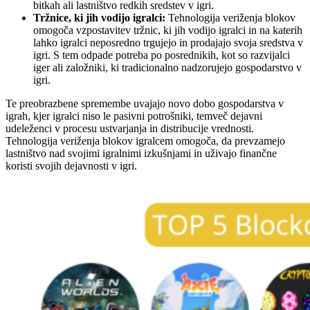
bitkah ali lastništvo redkih sredstev v igri.
Tržnice, ki jih vodijo igralci:
Tehnologija veriženja blokov
omogoča vzpostavitev tržnic, ki jih vodijo igralci in na katerih
lahko igralci neposredno trgujejo in prodajajo svoja sredstva v
igri. S tem odpade potreba po posrednikih, kot so razvijalci
iger ali založniki, ki tradicionalno nadzorujejo gospodarstvo v
igri.
Te preobrazbene spremembe uvajajo novo dobo gospodarstva v
igrah, kjer igralci niso le pasivni potrošniki, temveč dejavni
udeleženci v procesu ustvarjanja in distribucije vrednosti.
Tehnologija veriženja blokov igralcem omogoča, da prevzamejo
lastništvo nad svojimi igralnimi izkušnjami in uživajo finančne
koristi svojih dejavnosti v igri.