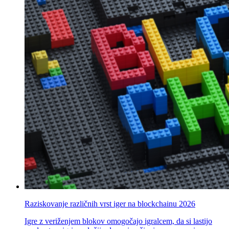
Raziskovanje različnih vrst iger na blockchainu 2026
Igre z veriženjem blokov omogočajo igralcem, da si lastijo