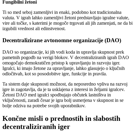
Fungibilni žetoni
Ti so med seboj zamenljivi in enaki, podobno kot tradicionalna
valuta. V igrah lahko zamenljivi žetoni predstavljajo igralne valute,
vire ali točke, s katerimi je mogoče trgovati ali jih zamenjati, ne da bi
izgubili vrednost ali edinstvenost.
Decentralizirane avtonomne organizacije (DAO)
DAO so organizacije, ki jih vodi koda in upravlja skupnost prek
pametnih pogodb na verigi blokov. V decentraliziranih igrah DAO
omogočajo demokratičen pristop k upravljanju in razvoju iger.
Igralci, ki imajo žetone za upravljanje, lahko glasujejo o ključnih
odločitvah, kot so posodobitve igre, funkcije in pravila.
Ta sistem daje skupnosti možnost, da neposredno vpliva na razvoj
igre in zagotavlja, da je ta usklajena z interesi in željami igralcev.
Žetoni DAO med igralci spodbujajo občutek lastništva in
vključenosti, zaradi česar je igra bolj usmerjena v skupnost in se
bolje odziva na potrebe svojih uporabnikov.
Končne misli o prednostih in slabostih
decentraliziranih iger