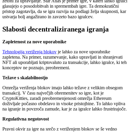
žetoni za upravljanje. Star Atlas je primer igre, v kateri lahko igralci
glasujejo o posodobitvah in spremembah igre. Ta demokratični
pristop zagotavlja, da se igra razvija na podlagi želja skupnosti, kar
ustvarja bolj angažirano in zavzeto bazo igralcev.
Slabosti decentraliziranega igranja
Zapletenost za nove uporabnike
Tehnologija veriženja blokov
je lahko za nove uporabnike
zapletena. Na primer, razumevanje, kako upravljati in shranjevati
NFT ali uporabljati kriptovaluto za transakcije, lahko igralce, ki teh
konceptov ne poznajo, preobremeni.
Težave s skalabilnostjo
Omrežja veriženja blokov imajo lahko težave z velikim obsegom
transakcij. V času največjih obremenitev so igre, kot je
CryptoKitties, zaradi preobremenjenosti omrežja Ethereum
doživljale počasno obdelavo in visoke pristojbine. To lahko vpliva
na igranje in povzroča zamude, kar je za igralce lahko frustrirajoče.
Regulativna negotovost
Pravni okvir za igre na srečo z veriženjem blokov se še vedno