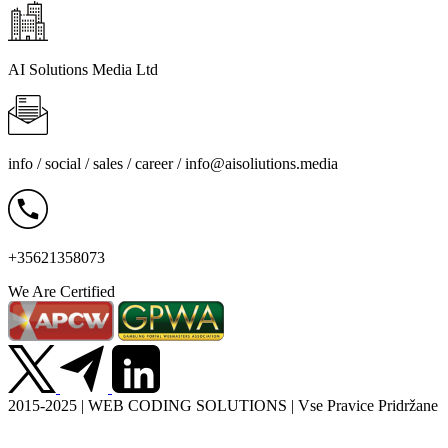
AI Solutions Media Ltd
info / social / sales / career /
info@aisoliutions.media
+35621358073
We Are Certified
2015-2025 | WEB CODING SOLUTIONS | Vse Pravice Pridržane