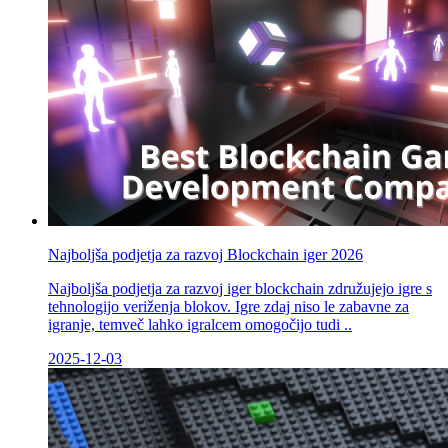
Najboljša podjetja za razvoj Blockchain iger 2026
Najboljša podjetja za razvoj iger blockchain združujejo igre s
tehnologijo veriženja blokov. Igre zdaj niso le zabavne za
igranje, temveč lahko igralcem omogočijo tudi ..
2025-12-03