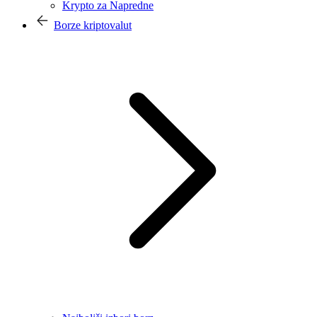
Krypto za Napredne
Borze kriptovalut