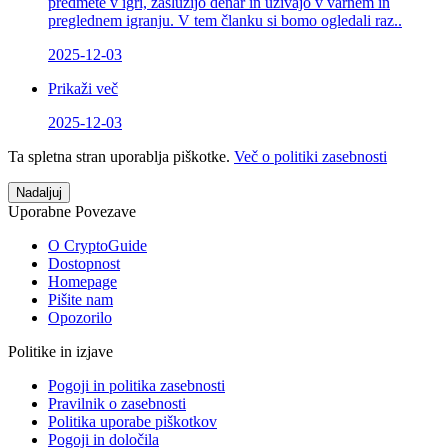
predmete v igri, zaslužijo denar in uživajo v varnem in
preglednem igranju. V tem članku si bomo ogledali raz..
2025-12-03
Prikaži več
2025-12-03
Ta spletna stran uporablja piškotke.
Več o politiki zasebnosti
Nadaljuj
Uporabne Povezave
O CryptoGuide
Dostopnost
Homepage
Pišite nam
Opozorilo
Politike in izjave
Pogoji in politika zasebnosti
Pravilnik o zasebnosti
Politika uporabe piškotkov
Pogoji in določila