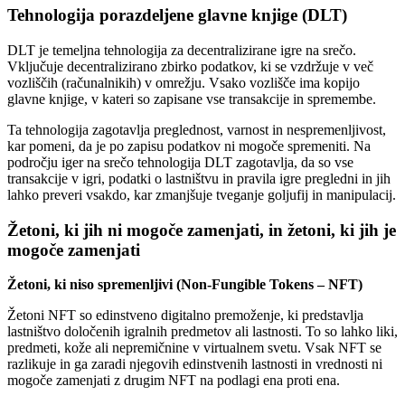
Tehnologija porazdeljene glavne knjige (DLT)
DLT je temeljna tehnologija za decentralizirane igre na srečo.
Vključuje decentralizirano zbirko podatkov, ki se vzdržuje v več
vozliščih (računalnikih) v omrežju. Vsako vozlišče ima kopijo
glavne knjige, v kateri so zapisane vse transakcije in spremembe.
Ta tehnologija zagotavlja preglednost, varnost in nespremenljivost,
kar pomeni, da je po zapisu podatkov ni mogoče spremeniti. Na
področju iger na srečo tehnologija DLT zagotavlja, da so vse
transakcije v igri, podatki o lastništvu in pravila igre pregledni in jih
lahko preveri vsakdo, kar zmanjšuje tveganje goljufij in manipulacij.
Žetoni, ki jih ni mogoče zamenjati, in žetoni, ki jih je
mogoče zamenjati
Žetoni, ki niso spremenljivi (Non-Fungible Tokens – NFT)
Žetoni NFT so edinstveno digitalno premoženje, ki predstavlja
lastništvo določenih igralnih predmetov ali lastnosti. To so lahko liki,
predmeti, kože ali nepremičnine v virtualnem svetu. Vsak NFT se
razlikuje in ga zaradi njegovih edinstvenih lastnosti in vrednosti ni
mogoče zamenjati z drugim NFT na podlagi ena proti ena.