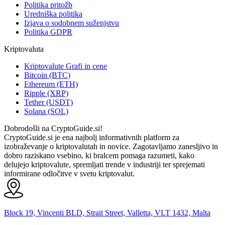
Politika pritožb
Uredniška politika
Izjava o sodobnem suženjstvu
Politika GDPR
Kriptovaluta
Kriptovalute Grafi in cene
Bitcoin (BTC)
Ethereum (ETH)
Ripple (XRP)
Tether (USDT)
Solana (SOL)
Dobrodošli na CryptoGuide.si!
CryptoGuide.si je ena najbolj informativnih platform za
izobraževanje o kriptovalutah in novice. Zagotavljamo zanesljivo in
dobro raziskano vsebino, ki bralcem pomaga razumeti, kako
delujejo kriptovalute, spremljati trende v industriji ter sprejemati
informirane odločitve v svetu kriptovalut.
Block 19, Vincenti BLD, Strait Street, Valletta, VLT 1432, Malta