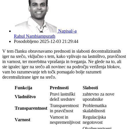
Napisal/-a
Rahul Nambiampurath
Posodobljeno
2025-12-03 21:29:44
V tem članku obravnavamo prednosti in slabosti decentraliziranih
iger na srečo, vključno s tem, kako vplivajo na lastništvo, pravičnost
in varnost, ter morebitna vprašanja in tveganja. Ne glede na to, ali
ste igralec iger na srečo ali novinec na področju veriženja blokov,
vam bo razumevanje teh točk pomagalo bolje razumeti
decentralizirane igre na srečo.
Funkcija
Prednosti
Slabosti
Pravi lastniški
zahtevno za nove
Vladništvo
delež sredstev
uporabnike
Transparentnost
Problematika
Transparentnost
in pravičnost
skalabilnosti
Varnost in
Regulacijska
Varnost
nespremenljivost
negotovost
Okoljevarstveni