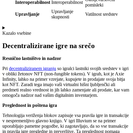
Interoperabilnost
Interoperabilnost
pomisleki
Upravljanje
Upravljanje
Vatilnost sredstev
skupnosti
Kazalo vsebine
Decentralizirane igre na srečo
Resnično lastništvo in nadzor
Pri
decentraliziranem igranju
so igralci lastniki svojih sredstev v igri
v obliki žetonov NFT (non-fungible tokens). V igrah, kot je Axie
Infinity, lahko na primer vzrejate, kupujete in prodajate svoja bitja
kot NFT. Zaradi tega imajo vaši virtualni hišni ljubljenčki ali
predmeti realno vrednost in jih lahko zamenjate ali prodate, kar vam
omogoča nadzor nad vašim digitalnim inventarjem.
Preglednost in poštena igra
Tehnologija veriženja blokov zapisuje vsa pravila igre in transakcije
v nespremenljivo glavno knjigo. V igri Illuvium se na primer
uporabljajo pametne pogodbe, ki zagotavljajo, da so vse transakcije
in pravila igre pregledne in preverljive. Ta preglednost pomaga