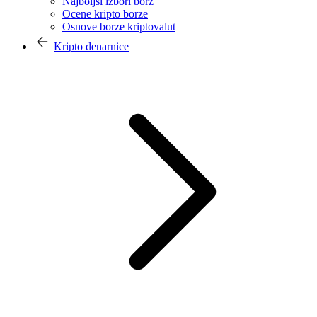
Najboljši izbori borz
Ocene kripto borze
Osnove borze kriptovalut
Kripto denarnice