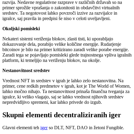
razvija. Nedavne regulativne razprave v različnih državah so na
primer sprožile vprašanja o zakonitosti in obdavčitvi virtualnih
sredstev. Ta negotovost lahko povzroči izzive za razvijalce in
igralce, saj pravila in predpisi še niso v celoti uveljavljeni.
Okoljski pomisleki
Nekateri sistemi veriženja blokov, zlasti tisti, ki uporabljajo
dokazovanje dela, porabijo velike količine energije. Rudarjenje
bitcoinov je bilo na primer kritizirano zaradi velike porabe energije.
Zaradi tega se pojavljajo pomisleki glede trajnostnega vpliva igralnih
platform, ki temeljijo na veriženju blokov, na okolje.
Nestanovitnost sredstev
Vrednost NFT in sredstev v igrah je lahko zelo nestanovitna. Na
primer, cene redkih predmetov v igrah, kot je The World of Women,
lahko močno nihajo. Ta nestanovitnost prinaša finančna tveganja za
igralce, ki veliko vlagajo, saj se lahko vrednost njihovih sredstev
nepredvidljivo spremeni, kar lahko privede do izgub.
Skupni elementi decentraliziranih iger
Glavni elementi teh
iger
so DLT, NFT, DAO in žetoni Fungible.