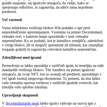
graditi zaupanje, saj igralcem omogoča, da vidijo, kako se
sprejemajo odločitve, in zagotavlja, da nihče nima nepoštene
prednosti.
Več varnosti
Varna arhitektura veriženja blokov ščiti podatke o igri pred
nepooblaščenim spreminjanjem. Vzemimo za primer Decentraland,
virtualni svet, v katerem imajo uporabniki v lasti virtualne
nepremičnine. Ko so podatki, kot je lastništvo zemljišča, zabeleženi
v verigi blokov, jih ni mogoče spremeniti ali izbrisati, kar zmanjšuje
tveganje goljufij in zagotavlja celovitost lastništva nepremičnin.
Združljivost med igrami
Premoženje se lahko uporablja v različnih igrah, ki temeljijo na istih
standardih veriženja blokov. The Sandbox na primer igralcem
omogoča, da svoje NFT, kot so avatarji ali predmeti, uporabljajo v
več igrah znotraj njegovega ekosistema. To pomeni, da ima lahko
vaša virtualna oprema vrednost v različnih igralnih svetovih, kar
izboljša vašo splošno izkušnjo.
Upravljanje skupnosti
V
decentraliziranih igrah
lahko igralci vplivajo na razvoj igre z