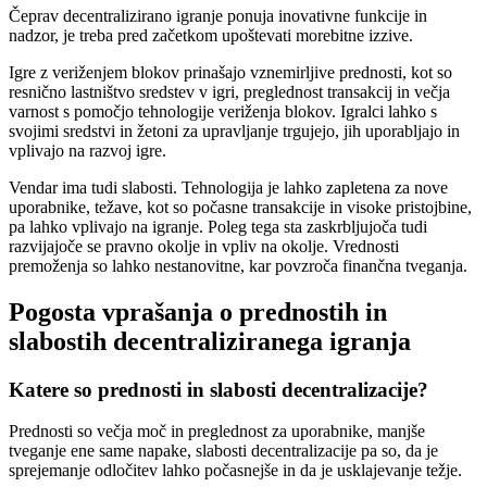
Čeprav decentralizirano igranje ponuja inovativne funkcije in
nadzor, je treba pred začetkom upoštevati morebitne izzive.
Igre z veriženjem blokov prinašajo vznemirljive prednosti, kot so
resnično lastništvo sredstev v igri, preglednost transakcij in večja
varnost s pomočjo tehnologije veriženja blokov. Igralci lahko s
svojimi sredstvi in žetoni za upravljanje trgujejo, jih uporabljajo in
vplivajo na razvoj igre.
Vendar ima tudi slabosti. Tehnologija je lahko zapletena za nove
uporabnike, težave, kot so počasne transakcije in visoke pristojbine,
pa lahko vplivajo na igranje. Poleg tega sta zaskrbljujoča tudi
razvijajoče se pravno okolje in vpliv na okolje. Vrednosti
premoženja so lahko nestanovitne, kar povzroča finančna tveganja.
Pogosta vprašanja o prednostih in
slabostih decentraliziranega igranja
Katere so prednosti in slabosti decentralizacije?
Prednosti so večja moč in preglednost za uporabnike, manjše
tveganje ene same napake, slabosti decentralizacije pa so, da je
sprejemanje odločitev lahko počasnejše in da je usklajevanje težje.