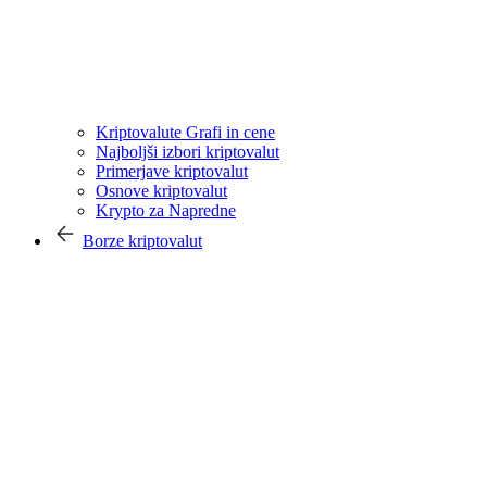
Kriptovalute Grafi in cene
Najboljši izbori kriptovalut
Primerjave kriptovalut
Osnove kriptovalut
Krypto za Napredne
Borze kriptovalut