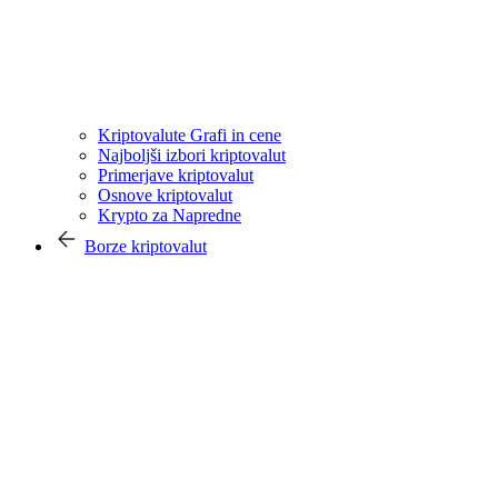
Kriptovalute Grafi in cene
Najboljši izbori kriptovalut
Primerjave kriptovalut
Osnove kriptovalut
Krypto za Napredne
Borze kriptovalut