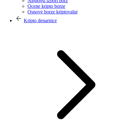
Najboljši izbori borz
Ocene kripto borze
Osnove borze kriptovalut
Kripto denarnice