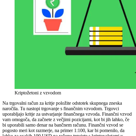
Kriptožetoni z vzvodom
Na trgovalni račun za kritje položite odstotek skupnega zneska
naročila. Tu nastopi trgovanje s finančnim vzvodom. Trgovci
uporabljajo kritje za ustvarjanje finančnega vzvoda. Finančni vzvod
vam omogoča, da začnete z večjimi pozicijami, kot bi jih lahko, če
bi uporabili samo denar na bančnem računu. Finančni vzvod se
pogosto meri kot razmerje, na primer 1:100, kar bi pomenilo, da
lahko za vsakih 100 USD na računu trgujete s kriptovalutami v