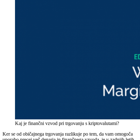
Kaj je finančni vzvod pri trgovanju s kriptovalutami?
Ker se od običajnega trgovanja razlikuje po tem, da vam omogoča
uporabo precej več denarja in finančnega vzvoda, je v zadnjih letih