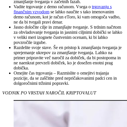
zmanjšanje tveganja v začetnih fazah.
Vadite trgovanje z demo računom. Vsega o
trgovanju s
finančnim vzvodom
se lahko naučite s tako imenovanim
demo računom, kot je račun eToro, ki vam omogoča vadbo,
ne da bi tvegali pravi denar.
Jasno določite cilje in zmanjšajte tveganje. S trdnim načrtom
za obvladovanje tveganja in jasnimi ciljnimi dobički se lahko
v veliki meri izognete čustvenim ocenam, ki bi lahko
povzročile izgube.
Razdelite svoje stave. Še en pristop k zmanjšanju tveganja je
sprejemanje ukrepov za zmanjšanje tveganja. Lahko na
primer pripravite več naročil za dobiček, da bi postopoma in
ne naenkrat prevzeli dobiček, ko je dosežen enotni prag
dobička.
Omejite čas trgovanja – Razmislite o omejitvi trajanja
pozicije, da se zaščitite pred nepričakovanimi padci cen in
dolgoročnimi tržnimi popravki.
VODNIK PO VRSTAH NAROČIL KRIPTOVALUT