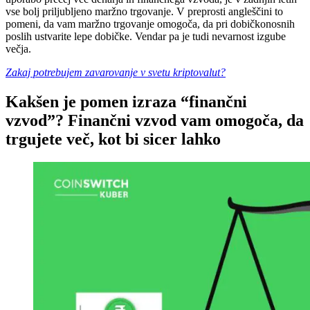
vse bolj priljubljeno maržno trgovanje. V preprosti angleščini to
pomeni, da vam maržno trgovanje omogoča, da pri dobičkonosnih
poslih ustvarite lepe dobičke. Vendar pa je tudi nevarnost izgube
večja.
Zakaj potrebujem zavarovanje v svetu kriptovalut?
Kakšen je pomen izraza “finančni
vzvod”? Finančni vzvod vam omogoča, da
trgujete več, kot bi sicer lahko