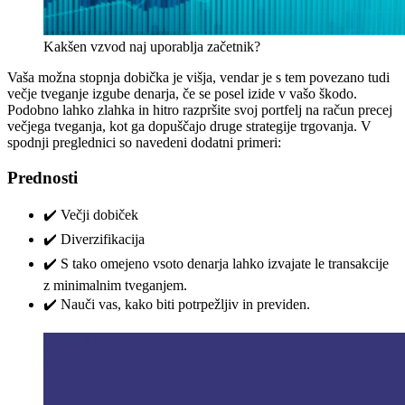
Kakšen vzvod naj uporablja začetnik?
Vaša možna stopnja dobička je višja, vendar je s tem povezano tudi
večje tveganje izgube denarja, če se posel izide v vašo škodo.
Podobno lahko zlahka in hitro razpršite svoj portfelj na račun precej
večjega tveganja, kot ga dopuščajo druge strategije trgovanja. V
spodnji preglednici so navedeni dodatni primeri:
Prednosti
✔️ Večji dobiček
✔️ Diverzifikacija
✔️ S tako omejeno vsoto denarja lahko izvajate le transakcije
z minimalnim tveganjem.
✔️ Nauči vas, kako biti potrpežljiv in previden.