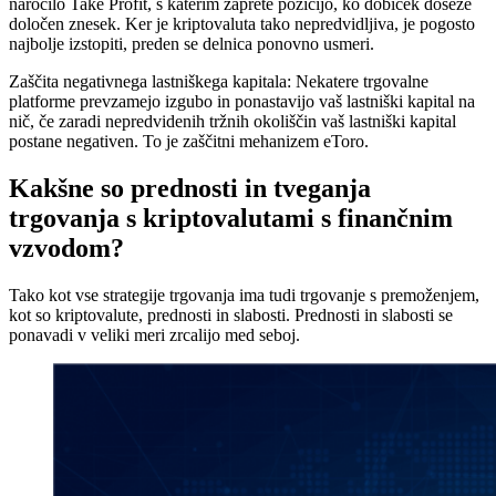
naročilo Take Profit, s katerim zaprete pozicijo, ko dobiček doseže
določen znesek. Ker je kriptovaluta tako nepredvidljiva, je pogosto
najbolje izstopiti, preden se delnica ponovno usmeri.
Zaščita negativnega lastniškega kapitala: Nekatere trgovalne
platforme prevzamejo izgubo in ponastavijo vaš lastniški kapital na
nič, če zaradi nepredvidenih tržnih okoliščin vaš lastniški kapital
postane negativen. To je zaščitni mehanizem eToro.
Kakšne so prednosti in tveganja
trgovanja s kriptovalutami s finančnim
vzvodom?
Tako kot vse strategije trgovanja ima tudi trgovanje s premoženjem,
kot so kriptovalute, prednosti in slabosti. Prednosti in slabosti se
ponavadi v veliki meri zrcalijo med seboj.