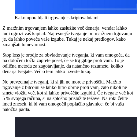
Kako uporabljati trgovanje s kriptovalutami
Z maržnim trgovanjem lahko zaslužite več denarja, vendar lahko
tudi ogrozi vaš kapital. Najresnejše tveganje pri maržnem trgovanju
je, da lahko poveča vaše izgube. Tukaj je nekaj predlogov, kako
zmanjšati to nevarnost.
Stop loss je orodje za obvladovanje tveganja, ki vam omogoča, da
na določeni točki zaprete posel, če se trg giblje proti vam. To je
odlična metoda za zagotavljanje, da natančno razumete, koliko
denarja tvegate. Več o tem lahko izveste tukaj.
Ne prevzemajte tveganj, ki si jih ne morete privoščiti. Maržno
trgovanje z bitcoini se lahko hitro obrne proti vam, zato nikoli ne
smete vložiti več, kot si lahko privoščite izgubiti. Če tvegate več kot
5 % svojega računa, si na splošno prislužite težave. Na roki želite
imeti znesek, ki bi vam omogočil poplačilo glavnice, če bi vaša
naložba padla.