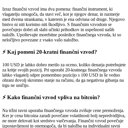
Izraz finančni vzvod ima dva pomena: finančni instrument, ki
vlagatelju omogoča, da stavi več, kot je njegov denar, in razmerje
med dvema strankama, v katerem je ena odvisna od druge. Njegovo
bistvo ni niti koristno niti škodljivo. S finančnim vzvodom se
povečujejo dobri ali slabi učinki prihodkov in uspešnosti naših
naložb. Upoštevajte morebitne posledice finančnega vzvoda, ki so
neločljivo povezane z vsako vašo naložbo.
⚡️ Kaj pomeni 20-kratni finančni vzvod?
100 USD je lahko dobro merilo za oceno, koliko denarja potrebujete
za kritje svojih pozicij. Pri uporabi 20-kratnega finančnega vzvoda
lahko vlagatelj odpre pomembno pozicijo s 100 USD in še vedno
ohrani dovolj skromno stanje na računu, da ga negativna gibanja na
trgu ne uničijo.
⚡️ Kako finančni vzvod vpliva na bitcoin?
Na tržni ravni uporaba finančnega vzvoda zvišuje cene premoženja.
Ker je cena bitcoina zaradi povečane volatilnosti bolj nepredvidljiva,
ne more delovati kot sredstvo varčevanja. Finančni vzvod povečuje
izpostavljenost in onemogoča, da bi naložba na individualni ravni