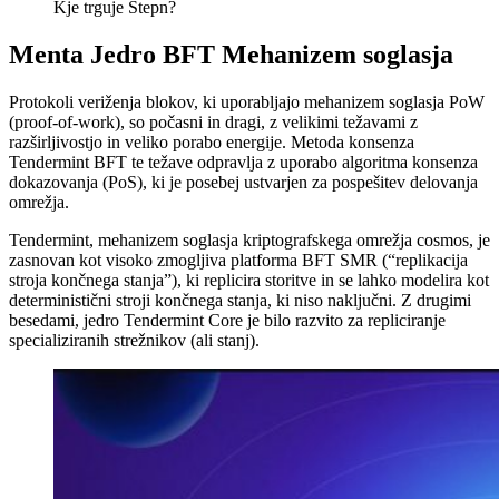
Kje trguje Stepn?
Menta Jedro BFT Mehanizem soglasja
Protokoli veriženja blokov, ki uporabljajo mehanizem soglasja PoW
(proof-of-work), so počasni in dragi, z velikimi težavami z
razširljivostjo in veliko porabo energije. Metoda konsenza
Tendermint BFT te težave odpravlja z uporabo algoritma konsenza
dokazovanja (PoS), ki je posebej ustvarjen za pospešitev delovanja
omrežja.
Tendermint, mehanizem soglasja kriptografskega omrežja cosmos, je
zasnovan kot visoko zmogljiva platforma BFT SMR (“replikacija
stroja končnega stanja”), ki replicira storitve in se lahko modelira kot
deterministični stroji končnega stanja, ki niso naključni. Z drugimi
besedami, jedro Tendermint Core je bilo razvito za repliciranje
specializiranih strežnikov (ali stanj).