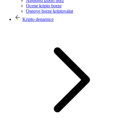
Najboljši izbori borz
Ocene kripto borze
Osnove borze kriptovalut
Kripto denarnice