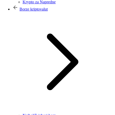
Krypto za Napredne
Borze kriptovalut