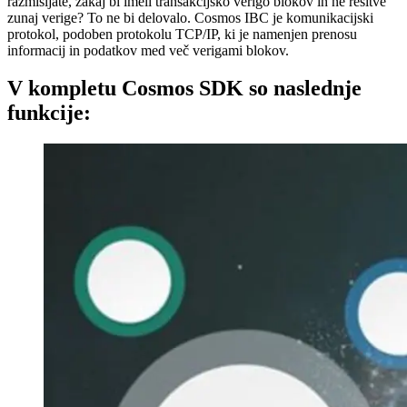
razmišljate, zakaj bi imeli transakcijsko verigo blokov in ne rešitve
zunaj verige? To ne bi delovalo. Cosmos IBC je komunikacijski
protokol, podoben protokolu TCP/IP, ki je namenjen prenosu
informacij in podatkov med več verigami blokov.
V kompletu Cosmos SDK so naslednje
funkcije: