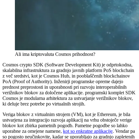
Ali ima kriptovaluta Cosmos prihodnost?
Cosmos crypto SDK (Software Development Kit) je odprtokodna,
skalabilna infrastruktura za gradnjo javnih platform PoS blockchain
z več sredstvi, kot je Cosmos Hub, in pooblaščenih blockchainov
PoA (Proof of Authority). Inženirji programske opreme dajejo
prednost preprostosti in uporabnosti pri razvoju interoperabilnih
verižnikov blokov za določene aplikacije. programski komplet SDK
Cosmos je modularna arhitektura za ustvarjanje verižnikov blokov,
ki deluje brez potrebe po virtualnih strojih.
Veriga blokov z virtualnim strojem (VM), kot je Ethereum, je bila
ustvarjena za integracijo razvoja aplikacij na vrhu obstoječe verige
blokov kot zbirka pametnih pogodb. Pametne pogodbe so lahko
uporabne za omejene namene,
kot so enkratne aplikacije
. Vendar pa
so pogosto neučinkovite, kadar se uporabljajo za gradnjo zapletenih