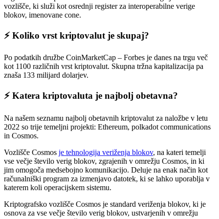
vozlišče, ki služi kot osrednji register za interoperabilne verige
blokov, imenovane cone.
⚡️ Koliko vrst kriptovalut je skupaj?
Po podatkih družbe CoinMarketCap – Forbes je danes na trgu več
kot 1100 različnih vrst kriptovalut. Skupna tržna kapitalizacija pa
znaša 133 milijard dolarjev.
⚡️ Katera kriptovaluta je najbolj obetavna?
Na našem seznamu najbolj obetavnih kriptovalut za naložbe v letu
2022 so trije temeljni projekti: Ethereum, polkadot communications
in Cosmos.
Vozlišče Cosmos
je tehnologija veriženja blokov
, na kateri temelji
vse večje število verig blokov, zgrajenih v omrežju Cosmos, in ki
jim omogoča medsebojno komunikacijo. Deluje na enak način kot
računalniški program za izmenjavo datotek, ki se lahko uporablja v
katerem koli operacijskem sistemu.
Kriptografsko vozlišče Cosmos je standard veriženja blokov, ki je
osnova za vse večje število verig blokov, ustvarjenih v omrežju