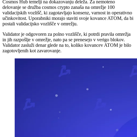
Cosmos Hub temelji na dokazovanju deleža. Za nemoteno
delovanje se družba cosmos crypto zanaša na omrežje 100
validacijskih vozlišč, ki zagotavljajo konsenz, varnost in operativno
učinkovitost. Uporabniki morajo staviti svoje kovance ATOM, da bi
postali validacijsko vozlišče v omrežju.
Validator je odgovoren za polno vozlišče, ki potrdi pravila omrežja
in jih razpošlje v omrežje, nato pa se prenesejo v verigo blokov.
Validator zasluži denar glede na to, koliko kovancev ATOM je bilo
zagotovljenih kot zavarovanje.