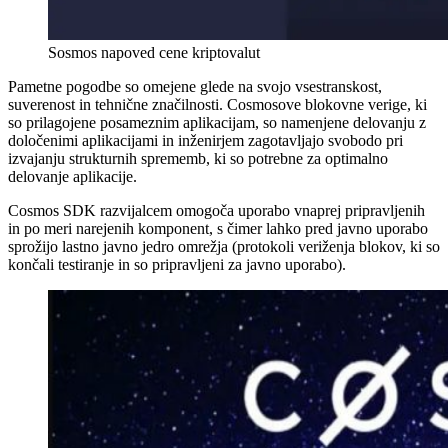
Sosmos napoved cene kriptovalut
Pametne pogodbe so omejene glede na svojo vsestranskost,
suverenost in tehnične značilnosti. Cosmosove blokovne verige, ki
so prilagojene posameznim aplikacijam, so namenjene delovanju z
določenimi aplikacijami in inženirjem zagotavljajo svobodo pri
izvajanju strukturnih sprememb, ki so potrebne za optimalno
delovanje aplikacije.
Cosmos SDK razvijalcem omogoča uporabo vnaprej pripravljenih
in po meri narejenih komponent, s čimer lahko pred javno uporabo
sprožijo lastno javno jedro omrežja (protokoli veriženja blokov, ki so
končali testiranje in so pripravljeni za javno uporabo).