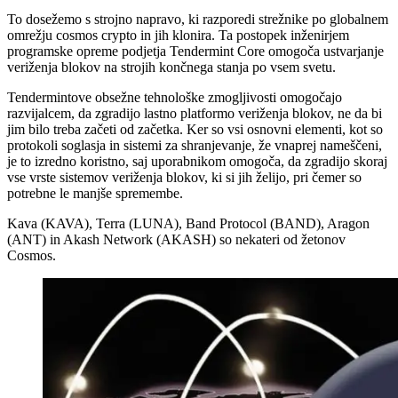
To dosežemo s strojno napravo, ki razporedi strežnike po globalnem
omrežju cosmos crypto in jih klonira. Ta postopek inženirjem
programske opreme podjetja Tendermint Core omogoča ustvarjanje
veriženja blokov na strojih končnega stanja po vsem svetu.
Tendermintove obsežne tehnološke zmogljivosti omogočajo
razvijalcem, da zgradijo lastno platformo veriženja blokov, ne da bi
jim bilo treba začeti od začetka. Ker so vsi osnovni elementi, kot so
protokoli soglasja in sistemi za shranjevanje, že vnaprej nameščeni,
je to izredno koristno, saj uporabnikom omogoča, da zgradijo skoraj
vse vrste sistemov veriženja blokov, ki si jih želijo, pri čemer so
potrebne le manjše spremembe.
Kava (KAVA), Terra (LUNA), Band Protocol (BAND), Aragon
(ANT) in Akash Network (AKASH) so nekateri od žetonov
Cosmos.