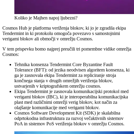
Koliko je Majhen napoj ljubezni?
Cosmos Hub je platforma veriženja blokov, ki jo je zgradila ekipa
Tendermint in ki protokolu omogoča povezavo s samostojnimi
verigami blokov ali območji v omrežju Cosmos.
V tem prispevku bomo najprej preučili tri pomembne vidike omrežja
Cosmos:
Tehnika konsenza Tendermint Core Byzantine Fault
Tolerance (BFT): od jezika neodvisen algoritem konsenza, ki
ga je zasnovala ekipa Tendermint za repliciranje stroja
končnega stanja v drugih omrežjih veriženja blokov,
ustvarjenih v kriptografskem omrežju cosmos.
Ekipa Tendermint je zasnovala komunikacijski protokol med
verigami blokov (IBC), ki je interoperabilna komunikacijska
plast med različnimi omrežji verig blokov, kot način za
olajšanje komunikacije med verigami blokov.
Cosmos Software Development Kit (SDK) je skalabilna
odprtokodna infrastruktura za razvoj večaktivnih sistemov
PoA in sistemov PoS veriženja blokov v omrežju Cosmos.