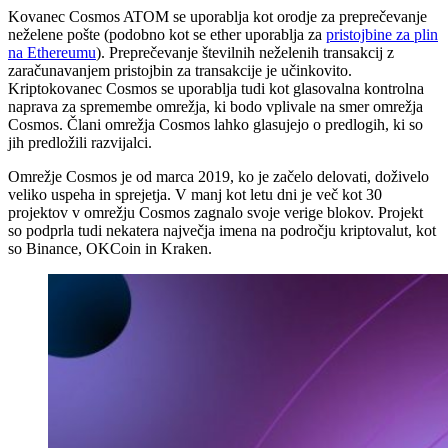
Kovanec Cosmos ATOM se uporablja kot orodje za preprečevanje
neželene pošte (podobno kot se ether uporablja za
pristojbine za plin
na Ethereumu
). Preprečevanje številnih neželenih transakcij z
zaračunavanjem pristojbin za transakcije je učinkovito.
Kriptokovanec Cosmos se uporablja tudi kot glasovalna kontrolna
naprava za spremembe omrežja, ki bodo vplivale na smer omrežja
Cosmos. Člani omrežja Cosmos lahko glasujejo o predlogih, ki so
jih predložili razvijalci.
Omrežje Cosmos je od marca 2019, ko je začelo delovati, doživelo
veliko uspeha in sprejetja. V manj kot letu dni je več kot 30
projektov v omrežju Cosmos zagnalo svoje verige blokov. Projekt
so podprla tudi nekatera največja imena na področju kriptovalut, kot
so Binance, OKCoin in Kraken.