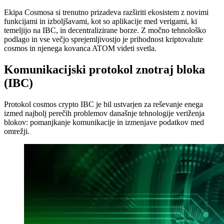
Ekipa Cosmosa si trenutno prizadeva razširiti ekosistem z novimi
funkcijami in izboljšavami, kot so aplikacije med verigami, ki
temeljijo na IBC, in decentralizirane borze. Z močno tehnološko
podlago in vse večjo sprejemljivostjo je prihodnost kriptovalute
cosmos in njenega kovanca ATOM videti svetla.
Komunikacijski protokol znotraj bloka
(IBC)
Protokol cosmos crypto IBC je bil ustvarjen za reševanje enega
izmed najbolj perečih problemov današnje tehnologije veriženja
blokov: pomanjkanje komunikacije in izmenjave podatkov med
omrežji.