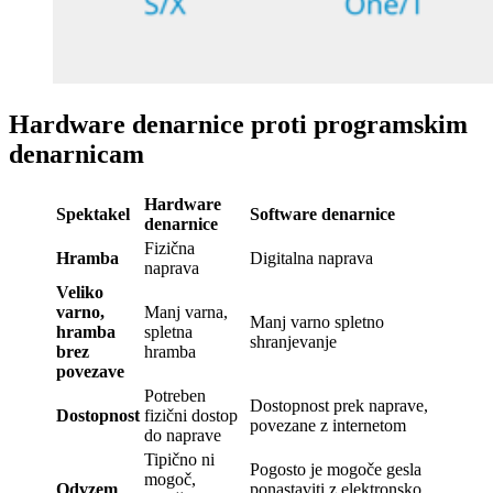
Hardware denarnice proti programskim
denarnicam
Hardware
Spektakel
Software denarnice
denarnice
Fizična
Hramba
Digitalna naprava
naprava
Veliko
varno,
Manj varna,
Manj varno spletno
hramba
spletna
shranjevanje
brez
hramba
povezave
Potreben
Dostopnost prek naprave,
Dostopnost
fizični dostop
povezane z internetom
do naprave
Tipično ni
Pogosto je mogoče gesla
mogoč,
Odvzem
ponastaviti z elektronsko