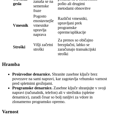
zanaša se na
gesla
pošto ali drugimi
semenske
metodami obnovitve
fraze
Pogosto
Različni vmesniki,
enostavnejše
upravljani prek
Vmesnik
vmesnike
programske
upravlja
opreme/aplikacije
naprava
Za prenos so običajno
Višji začetni
brezplačni, lahko se
Stroški
stroški
zaračunajo transakcijski
stroški
Hramba
Proizvodne denarnice.
Shranite zasebne ključe brez
povezave na sami napravi, kar zagotavlja vrhunsko varnost
pred spletnimi grožnjami.
Programske denarnice.
Zasebne ključe shranjujte v svoji
napravi (računalnik, telefon) ali v strežniku (spletne
denarnice), zaradi česar so bolj ranljivi za vdore in
zlonamerno programsko opremo.
Varnost