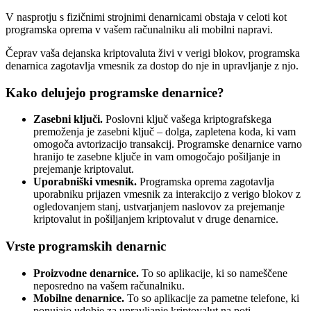
V nasprotju s fizičnimi strojnimi denarnicami obstaja v celoti kot
programska oprema v vašem računalniku ali mobilni napravi.
Čeprav vaša dejanska kriptovaluta živi v verigi blokov, programska
denarnica zagotavlja vmesnik za dostop do nje in upravljanje z njo.
Kako delujejo programske denarnice?
Zasebni ključi.
Poslovni ključ vašega kriptografskega
premoženja je zasebni ključ – dolga, zapletena koda, ki vam
omogoča avtorizacijo transakcij. Programske denarnice varno
hranijo te zasebne ključe in vam omogočajo pošiljanje in
prejemanje kriptovalut.
Uporabniški vmesnik.
Programska oprema zagotavlja
uporabniku prijazen vmesnik za interakcijo z verigo blokov z
ogledovanjem stanj, ustvarjanjem naslovov za prejemanje
kriptovalut in pošiljanjem kriptovalut v druge denarnice.
Vrste programskih denarnic
Proizvodne denarnice.
To so aplikacije, ki so nameščene
neposredno na vašem računalniku.
Mobilne denarnice.
To so aplikacije za pametne telefone, ki
ponujajo udobje za upravljanje kriptovalut na poti.