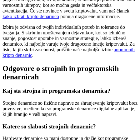
varnostnih ukrepov, kot so močna gesla in večfaktorska
avtentikacija. Če ste novinec v svetu kriptovalut, vam naš članek
kako izbrati kripto denarnico
ponuja dragocene informacije.
Izbira je odvisna od tvojih individualnih potreb in tolerance do
tveganja. S skrbnim upoštevanjem dejavnikov, kot so tehnično
znanje, pogostost uporabe in varnostne strategije, lahko izbereš
denarnico, ki najbolje varuje tvoje dragoceno imetje kriptovalut. Za
tiste, ki jih skrbi zasebnost, poiščite naše najboljše izbire
anonimnih
kripto denarnic
.
Odgovore o strojnih in programskih
denarnicah
Kaj sta strojna in programska denarnica?
Strojne denarnice so fizične naprave za shranjevanje kriptovalut brez
povezave, medtem ko so programske denarnice digitalne aplikacije,
ki jih hranijo v vaši napravi.
Katere so slabosti strojnih denarnic?
Hardware denarnice so manj dostopne in dražje kot programske