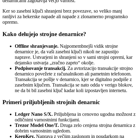
denarnicami zagotavlja večjo varnost.
Ker so zasebni ključi shranjeni brez povezave, so veliko manj
ranljivi za hekerske napade ali napade z zlonamerno programsko
opremo.
Kako delujejo strojne denarnice?
Offline shranjevanje.
Najpomembnejši vidik strojne
denarnice je, da vaši zasebni ključi nikoli ne zapustijo
naprave. Ustvarjeni in shranjeni so v sami strojni opremi, kar
dejansko ustvarja „zračno zaprto“ okolje.
Podpisovanje transakcij.
Za avtorizacijo transakcije strojno
denarnico povežete z računalnikom ali pametnim telefonom.
Transakcija se pošlje v denarnico, kjer se digitalno podpiše z
zasebnim ključem. Transakcija se nato odda v verigo blokov,
ne da bi bil zasebni ključ kadar koli izpostavljen internetu.
Primeri priljubljenih strojnih denarnic
Ledger Nano S/X.
Priljubljena in cenovno ugodna možnost z
odličnimi varnostnimi funkcijami.
Trezor Model One/T.
Druga zelo cenjena strojna denarnica z
dobrim varnostnim ugledom.
KeepKey.
Naprava z večjim zaslonom in poudarkom na