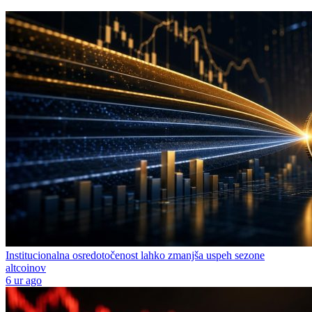
Institucionalna osredotočenost lahko zmanjša uspeh sezone
altcoinov
6 ur ago