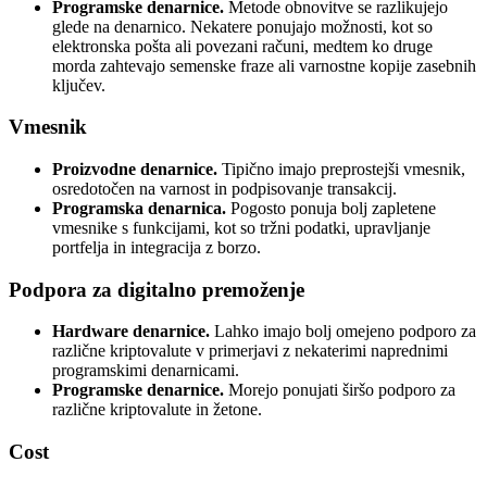
Programske denarnice.
Metode obnovitve se razlikujejo
glede na denarnico. Nekatere ponujajo možnosti, kot so
elektronska pošta ali povezani računi, medtem ko druge
morda zahtevajo semenske fraze ali varnostne kopije zasebnih
ključev.
Vmesnik
Proizvodne denarnice.
Tipično imajo preprostejši vmesnik,
osredotočen na varnost in podpisovanje transakcij.
Programska denarnica.
Pogosto ponuja bolj zapletene
vmesnike s funkcijami, kot so tržni podatki, upravljanje
portfelja in integracija z borzo.
Podpora za digitalno premoženje
Hardware denarnice.
Lahko imajo bolj omejeno podporo za
različne kriptovalute v primerjavi z nekaterimi naprednimi
programskimi denarnicami.
Programske denarnice.
Morejo ponujati širšo podporo za
različne kriptovalute in žetone.
Cost