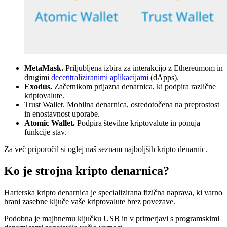
MetaMask.
Priljubljena izbira za interakcijo z Ethereumom in
drugimi
decentraliziranimi aplikacijami
(dApps).
Exodus.
Začetnikom prijazna denarnica, ki podpira različne
kriptovalute.
Trust Wallet. Mobilna denarnica, osredotočena na preprostost
in enostavnost uporabe.
Atomic Wallet.
Podpira številne kriptovalute in ponuja
funkcije stav.
Za več priporočil si oglej naš seznam najboljših kripto denarnic.
Ko je strojna kripto denarnica?
Harterska kripto denarnica je specializirana fizična naprava, ki varno
hrani zasebne ključe vaše kriptovalute brez povezave.
Podobna je majhnemu ključku USB in v primerjavi s programskimi