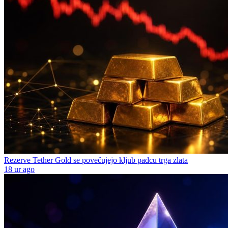
Rezerve Tether Gold se povečujejo kljub padcu trga zlata
18 ur ago