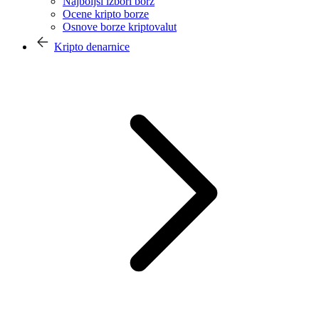
Najboljši izbori borz
Ocene kripto borze
Osnove borze kriptovalut
Kripto denarnice