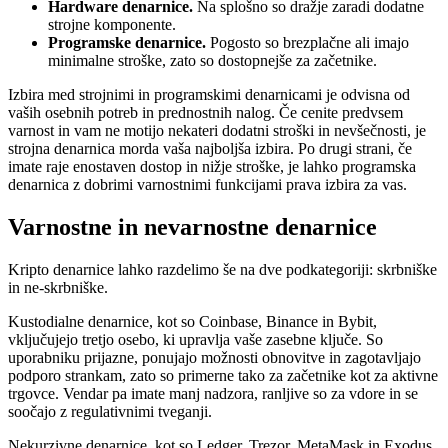
Hardware denarnice.
Na splošno so dražje zaradi dodatne
strojne komponente.
Programske denarnice.
Pogosto so brezplačne ali imajo
minimalne stroške, zato so dostopnejše za začetnike.
Izbira med strojnimi in programskimi denarnicami je odvisna od
vaših osebnih potreb in prednostnih nalog. Če cenite predvsem
varnost in vam ne motijo nekateri dodatni stroški in nevšečnosti, je
strojna denarnica morda vaša najboljša izbira. Po drugi strani, če
imate raje enostaven dostop in nižje stroške, je lahko programska
denarnica z dobrimi varnostnimi funkcijami prava izbira za vas.
Varnostne in nevarnostne denarnice
Kripto denarnice lahko razdelimo še na dve podkategoriji: skrbniške
in ne-skrbniške.
Kustodialne denarnice, kot so Coinbase, Binance in Bybit,
vključujejo tretjo osebo, ki upravlja vaše zasebne ključe. So
uporabniku prijazne, ponujajo možnosti obnovitve in zagotavljajo
podporo strankam, zato so primerne tako za začetnike kot za aktivne
trgovce. Vendar pa imate manj nadzora, ranljive so za vdore in se
soočajo z regulativnimi tveganji.
Nekurzivne denarnice, kot so Ledger, Trezor, MetaMask in Exodus,