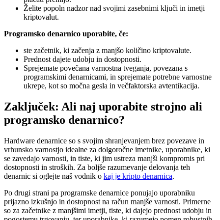
Želite popoln nadzor nad svojimi zasebnimi ključi in imetji
kriptovalut.
Programsko denarnico uporabite, če:
ste začetnik, ki začenja z manjšo količino kriptovalute.
Prednost dajete udobju in dostopnosti.
Sprejemate povečana varnostna tveganja, povezana s
programskimi denarnicami, in sprejemate potrebne varnostne
ukrepe, kot so močna gesla in večfaktorska avtentikacija.
Zaključek: Ali naj uporabite strojno ali
programsko denarnico?
Hardware denarnice so s svojim shranjevanjem brez povezave in
vrhunsko varnostjo idealne za dolgoročne imetnike, uporabnike, ki
se zavedajo varnosti, in tiste, ki jim ustreza manjši kompromis pri
dostopnosti in stroških. Za boljše razumevanje delovanja teh
denarnic si oglejte naš vodnik o
kaj je kripto denarnica
.
Po drugi strani pa programske denarnice ponujajo uporabniku
prijazno izkušnjo in dostopnost na račun manjše varnosti. Primerne
so za začetnike z manjšimi imetji, tiste, ki dajejo prednost udobju in
pogostemu trgovanju, ter uporabnike, ki razumejo pomen robustnih