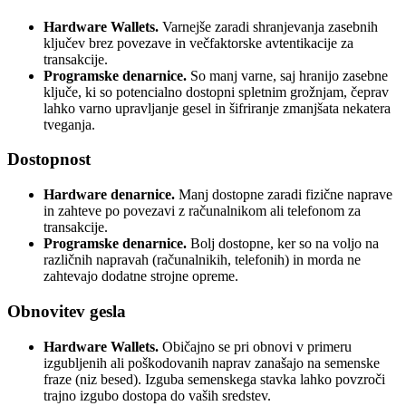
Hardware Wallets.
Varnejše zaradi shranjevanja zasebnih
ključev brez povezave in večfaktorske avtentikacije za
transakcije.
Programske denarnice.
So manj varne, saj hranijo zasebne
ključe, ki so potencialno dostopni spletnim grožnjam, čeprav
lahko varno upravljanje gesel in šifriranje zmanjšata nekatera
tveganja.
Dostopnost
Hardware denarnice.
Manj dostopne zaradi fizične naprave
in zahteve po povezavi z računalnikom ali telefonom za
transakcije.
Programske denarnice.
Bolj dostopne, ker so na voljo na
različnih napravah (računalnikih, telefonih) in morda ne
zahtevajo dodatne strojne opreme.
Obnovitev gesla
Hardware Wallets.
Običajno se pri obnovi v primeru
izgubljenih ali poškodovanih naprav zanašajo na semenske
fraze (niz besed). Izguba semenskega stavka lahko povzroči
trajno izgubo dostopa do vaših sredstev.