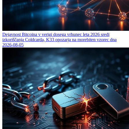
Dejavnost Bitcoina v verigi dosega vrhunec leta 2026 sredi
izkoriščanja Coldcarda, K33 opozarja na morebiten vzorec dna
2026-08-05