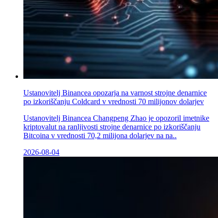
Ustanovitelj Binancea opozarja na varnost strojne denarnice
po izkoriščanju Coldcard v vrednosti 70 milijonov dolarjev
Ustanovitelj Binancea Changpeng Zhao je opozoril imetnike
kriptovalut na ranljivosti strojne denarnice po izkoriščanju
Bitcoina v vrednosti 70,2 milijona dolarjev na na..
2026-08-04