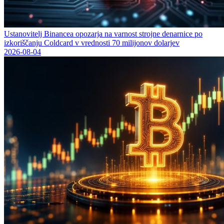
Ustanovitelj Binancea opozarja na varnost strojne denarnice po
izkoriščanju Coldcard v vrednosti 70 milijonov dolarjev
2026-08-04