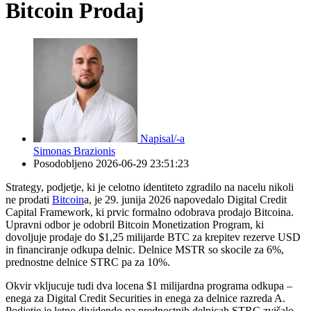
Bitcoin Prodaj
Napisal/-a
Simonas Brazionis
Posodobljeno
2026-06-29 23:51:23
Strategy, podjetje, ki je celotno identiteto zgradilo na nacelu nikoli
ne prodati
Bitcoin
a, je 29. junija 2026 napovedalo Digital Credit
Capital Framework, ki prvic formalno odobrava prodajo Bitcoina.
Upravni odbor je odobril Bitcoin Monetization Program, ki
dovoljuje prodaje do $1,25 milijarde BTC za krepitev rezerve USD
in financiranje odkupa delnic. Delnice MSTR so skocile za 6%,
prednostne delnice STRC pa za 10%.
Okvir vkljucuje tudi dva locena $1 milijardna programa odkupa –
enega za Digital Credit Securities in enega za delnice razreda A.
Podjetje je letno dividendo na prednostnih delnicah STRC zvišalo