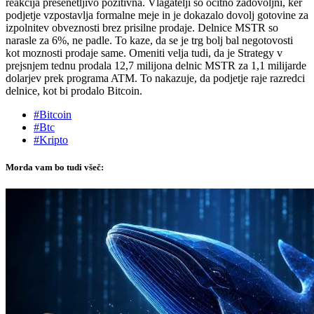
reakcija presenetljivo pozitivna. Vlagatelji so ocitno zadovoljni, ker
podjetje vzpostavlja formalne meje in je dokazalo dovolj gotovine za
izpolnitev obveznosti brez prisilne prodaje. Delnice MSTR so
narasle za 6%, ne padle. To kaze, da se je trg bolj bal negotovosti
kot moznosti prodaje same. Omeniti velja tudi, da je Strategy v
prejsnjem tednu prodala 12,7 milijona delnic MSTR za 1,1 milijarde
dolarjev prek programa ATM. To nakazuje, da podjetje raje razredci
delnice, kot bi prodalo Bitcoin.
#Bitcoin
#Btc
#Kripto
Morda vam bo tudi všeč: