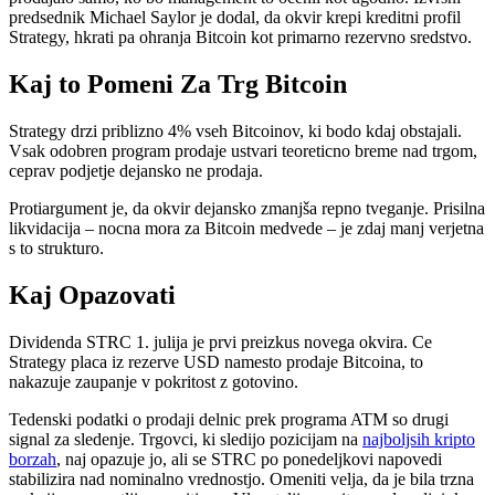
predsednik Michael Saylor je dodal, da okvir krepi kreditni profil
Strategy, hkrati pa ohranja Bitcoin kot primarno rezervno sredstvo.
Kaj to Pomeni Za Trg Bitcoin
Strategy drzi priblizno 4% vseh Bitcoinov, ki bodo kdaj obstajali.
Vsak odobren program prodaje ustvari teoreticno breme nad trgom,
ceprav podjetje dejansko ne prodaja.
Protiargument je, da okvir dejansko zmanjša repno tveganje. Prisilna
likvidacija – nocna mora za Bitcoin medvede – je zdaj manj verjetna
s to strukturo.
Kaj Opazovati
Dividenda STRC 1. julija je prvi preizkus novega okvira. Ce
Strategy placа iz rezerve USD namesto prodaje Bitcoina, to
nakazuje zaupanje v pokritost z gotovino.
Tedenski podatki o prodaji delnic prek programa ATM so drugi
signal za sledenje. Trgovci, ki sledijo pozicijam na
najboljsih kripto
borzah
, naj opazuje jo, ali se STRC po ponedeljkovi napovedi
stabilizira nad nominalno vrednostjo. Omeniti velja, da je bila trzna