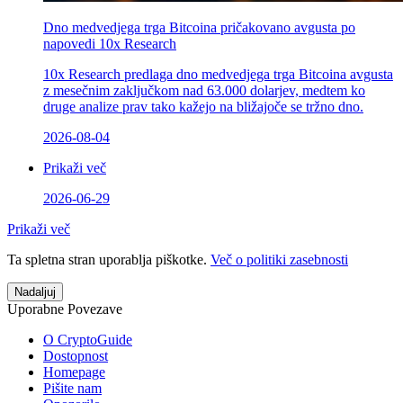
Dno medvedjega trga Bitcoina pričakovano avgusta po
napovedi 10x Research
10x Research predlaga dno medvedjega trga Bitcoina avgusta
z mesečnim zaključkom nad 63.000 dolarjev, medtem ko
druge analize prav tako kažejo na bližajoče se tržno dno.
2026-08-04
Prikaži več
2026-06-29
Prikaži več
Ta spletna stran uporablja piškotke.
Več o politiki zasebnosti
Nadaljuj
Uporabne Povezave
O CryptoGuide
Dostopnost
Homepage
Pišite nam