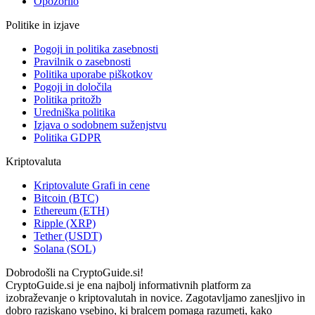
Opozorilo
Politike in izjave
Pogoji in politika zasebnosti
Pravilnik o zasebnosti
Politika uporabe piškotkov
Pogoji in določila
Politika pritožb
Uredniška politika
Izjava o sodobnem suženjstvu
Politika GDPR
Kriptovaluta
Kriptovalute Grafi in cene
Bitcoin (BTC)
Ethereum (ETH)
Ripple (XRP)
Tether (USDT)
Solana (SOL)
Dobrodošli na CryptoGuide.si!
CryptoGuide.si je ena najbolj informativnih platform za
izobraževanje o kriptovalutah in novice. Zagotavljamo zanesljivo in
dobro raziskano vsebino, ki bralcem pomaga razumeti, kako