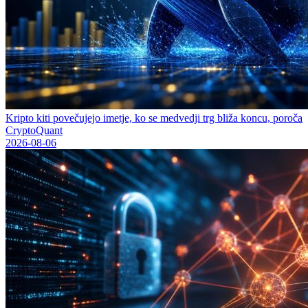
Kripto kiti povečujejo imetje, ko se medvedji trg bliža koncu, poroča
CryptoQuant
2026-08-06