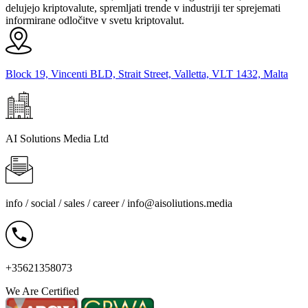
delujejo kriptovalute, spremljati trende v industriji ter sprejemati
informirane odločitve v svetu kriptovalut.
Block 19, Vincenti BLD, Strait Street, Valletta, VLT 1432, Malta
AI Solutions Media Ltd
info / social / sales / career /
info@aisoliutions.media
+35621358073
We Are Certified