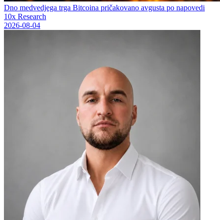
Dno medvedjega trga Bitcoina pričakovano avgusta po napovedi
10x Research
2026-08-04