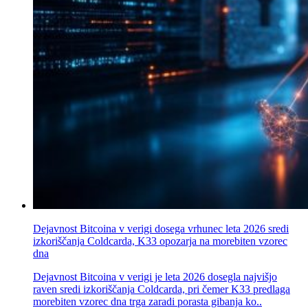
Dejavnost Bitcoina v verigi dosega vrhunec leta 2026 sredi
izkoriščanja Coldcarda, K33 opozarja na morebiten vzorec
dna
Dejavnost Bitcoina v verigi je leta 2026 dosegla najvišjo
raven sredi izkoriščanja Coldcarda, pri čemer K33 predlaga
morebiten vzorec dna trga zaradi porasta gibanja ko..