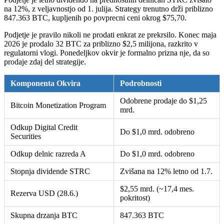
na 12%, z veljavnostjo od 1. julija. Strategy trenutno drži priblizno
847.363 BTC, kupljenih po povprecni ceni okrog $75,70.
Podjetje je pravilo nikoli ne prodati enkrat ze prekrsilo. Konec maja
2026 je prodalo 32 BTC za priblizno $2,5 milijona, razkrito v
regulatorni vlogi. Ponedeljkov okvir je formalno prizna nje, da so
prodaje zdaj del strategije.
Komponenta Okvira
Podrobnosti
Odobrene prodaje do $1,25
Bitcoin Monetization Program
mrd.
Odkup Digital Credit
Do $1,0 mrd. odobreno
Securities
Odkup delnic razreda A
Do $1,0 mrd. odobreno
Stopnja dividende STRC
Zvišana na 12% letno od 1.7.
$2,55 mrd. (~17,4 mes.
Rezerva USD (28.6.)
pokritost)
Skupna drzanja BTC
847.363 BTC