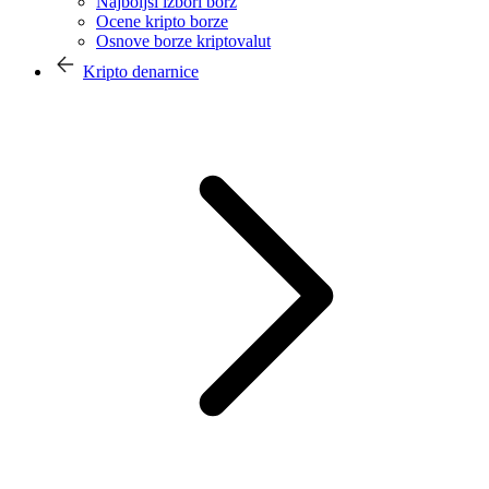
Najboljši izbori borz
Ocene kripto borze
Osnove borze kriptovalut
Kripto denarnice