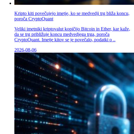
Kripto kiti povečujejo imetje, ko se medvedji trg bliža koncu,
poroča CryptoQuant
Veliki imetniki kriptovalut kopičijo Bitcoin in Ether, kar kaže,
da se trg približuje koncu medvedjega trga, poroča
CryptoQuant. Imetje kitov se je povečalo, podatki o ..
2026-08-06