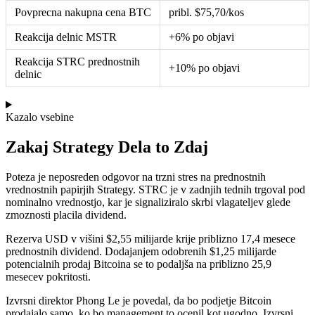
Povprecna nakupna cena BTC
pribl. $75,70/kos
Reakcija delnic MSTR
+6% po objavi
Reakcija STRC prednostnih
+10% po objavi
delnic
Kazalo vsebine
Zakaj Strategy Dela to Zdaj
Poteza je neposreden odgovor na trzni stres na prednostnih
vrednostnih papirjih Strategy. STRC je v zadnjih tednih trgoval pod
nominalno vrednostjo, kar je signaliziralo skrbi vlagateljev glede
zmoznosti placila dividend.
Rezerva USD v višini $2,55 milijarde krije priblizno 17,4 mesece
prednostnih dividend. Dodajanjem odobrenih $1,25 milijarde
potencialnih prodaj Bitcoina se to podaljša na priblizno 25,9
mesecev pokritosti.
Izvrsni direktor Phong Le je povedal, da bo podjetje Bitcoin
prodajalo samo, ko bo management to ocenil kot ugodno. Izvrsni