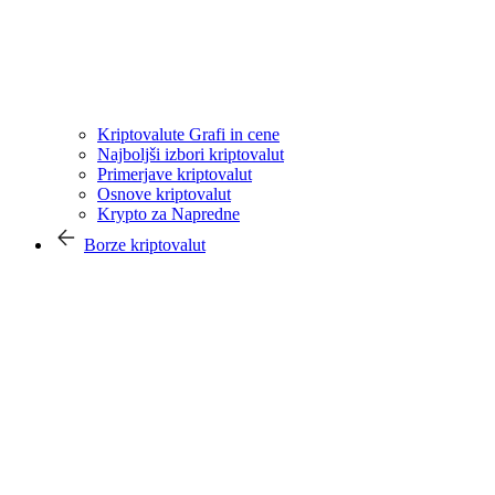
Kriptovalute Grafi in cene
Najboljši izbori kriptovalut
Primerjave kriptovalut
Osnove kriptovalut
Krypto za Napredne
Borze kriptovalut