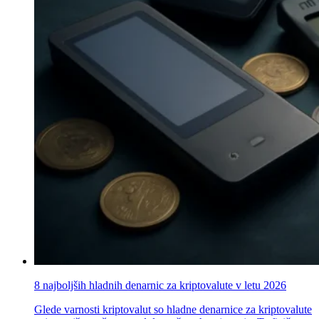
8 najboljših hladnih denarnic za kriptovalute v letu 2026
Glede varnosti kriptovalut so hladne denarnice za kriptovalute