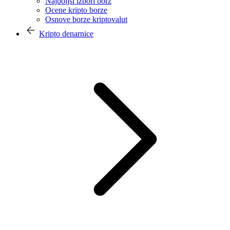
Najboljši izbori borz
Ocene kripto borze
Osnove borze kriptovalut
Kripto denarnice