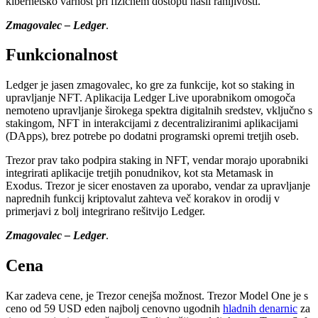
kibernetsko varnost pri fizičnem dostopu našli ranljivosti.
Zmagovalec – Ledger
.
Funkcionalnost
Ledger je jasen zmagovalec, ko gre za funkcije, kot so staking in
upravljanje NFT. Aplikacija Ledger Live uporabnikom omogoča
nemoteno upravljanje širokega spektra digitalnih sredstev, vključno s
stakingom, NFT in interakcijami z decentraliziranimi aplikacijami
(DApps), brez potrebe po dodatni programski opremi tretjih oseb.
Trezor prav tako podpira staking in NFT, vendar morajo uporabniki
integrirati aplikacije tretjih ponudnikov, kot sta Metamask in
Exodus. Trezor je sicer enostaven za uporabo, vendar za upravljanje
naprednih funkcij kriptovalut zahteva več korakov in orodij v
primerjavi z bolj integrirano rešitvijo Ledger.
Zmagovalec – Ledger
.
Cena
Kar zadeva cene, je Trezor cenejša možnost. Trezor Model One je s
ceno od 59 USD eden najbolj cenovno ugodnih
hladnih denarnic
za