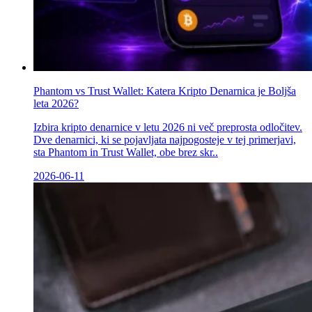
Phantom vs Trust Wallet: Katera Kripto Denarnica je Boljša
leta 2026?
Izbira kripto denarnice v letu 2026 ni več preprosta odločitev.
Dve denarnici, ki se pojavljata najpogosteje v tej primerjavi,
sta Phantom in Trust Wallet, obe brez skr..
2026-06-11