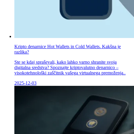
Kripto denarnice Hot Wallets in Cold Wallets. Kakšna je
razlika?
Ste se kdaj spraševali, kako lahko varno shranite svoja
digitalna sredstva? Spoznajte kriptovalutno denarnico –
visokotehnološki zaščitnik vašega virtualnega premoženja..
2025-12-03