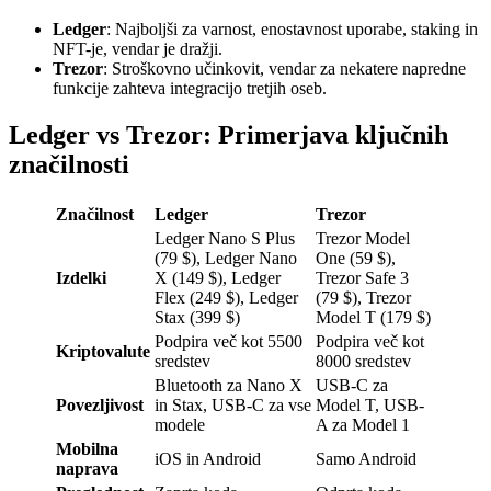
Ledger
: Najboljši za varnost, enostavnost uporabe, staking in
NFT-je, vendar je dražji.
Trezor
: Stroškovno učinkovit, vendar za nekatere napredne
funkcije zahteva integracijo tretjih oseb.
Ledger vs Trezor: Primerjava ključnih
značilnosti
Značilnost
Ledger
Trezor
Ledger Nano S Plus
Trezor Model
(79 $), Ledger Nano
One (59 $),
Izdelki
X (149 $), Ledger
Trezor Safe 3
Flex (249 $), Ledger
(79 $), Trezor
Stax (399 $)
Model T (179 $)
Podpira več kot 5500
Podpira več kot
Kriptovalute
sredstev
8000 sredstev
Bluetooth za Nano X
USB-C za
Povezljivost
in Stax, USB-C za vse
Model T, USB-
modele
A za Model 1
Mobilna
iOS in Android
Samo Android
naprava