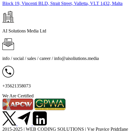
Block 19, Vincenti BLD, Strait Street, Valletta, VLT 1432, Malta
AI Solutions Media Ltd
info / social / sales / career /
info@aisoliutions.media
+35621358073
We Are Certified
2015-2025 | WEB CODING SOLUTIONS | Vse Pravice Pridržane