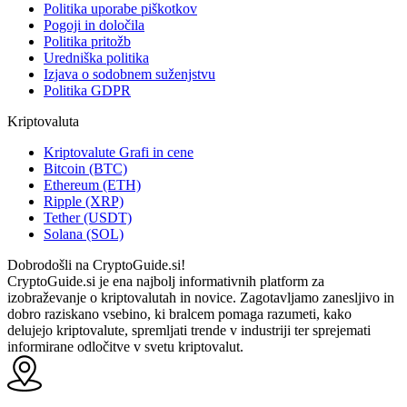
Politika uporabe piškotkov
Pogoji in določila
Politika pritožb
Uredniška politika
Izjava o sodobnem suženjstvu
Politika GDPR
Kriptovaluta
Kriptovalute Grafi in cene
Bitcoin (BTC)
Ethereum (ETH)
Ripple (XRP)
Tether (USDT)
Solana (SOL)
Dobrodošli na CryptoGuide.si!
CryptoGuide.si je ena najbolj informativnih platform za
izobraževanje o kriptovalutah in novice. Zagotavljamo zanesljivo in
dobro raziskano vsebino, ki bralcem pomaga razumeti, kako
delujejo kriptovalute, spremljati trende v industriji ter sprejemati
informirane odločitve v svetu kriptovalut.