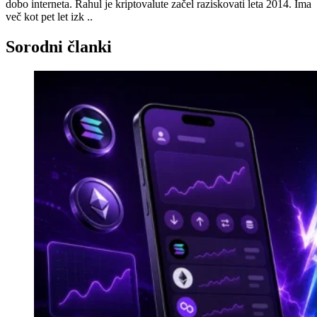
dobo interneta. Rahul je kriptovalute začel raziskovati leta 2014. Ima
več kot pet let izk ..
Sorodni članki