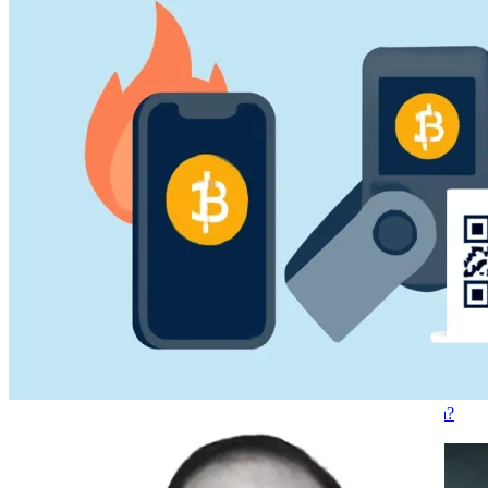
Kripto denarnice Hot Wallets in Cold Wallets. Kakšna je razlika?
2025-12-03