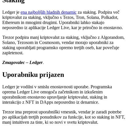
Ledger je
ena najboljših hladnih denarnic
za staking. Podpira več
kriptovalut za staking, vključno s Tezos, Tron, Solana, Polkadot,
Ethereum in mnogimi drugimi. Uporabniki lahko stakajo
neposredno iz aplikacije Ledger Live, kar je priročno in enostavno.
Trezor podpira manj kriptovalut za staking, vključno z Algorandom,
Solano, Tezosom in Cosmosom, vendar morajo uporabniki za
staking uporabljati programsko opremo tretjih oseb, kar povečuje
zapletenost.
Zmagovalec – Ledger
.
Uporabniku prijazen
Ledger je vodilni v smislu enostavnosti uporabe. Programska
oprema Ledger Live omogoča začetnikom in izkušenim
uporabnikom enostavno upravljanje kriptovalut, staking in
interakcijo z NFT in DApps neposredno iz denarnice.
Trezor ima preprost uporabniški vmesnik, vendar je zaradi potrebe
po aplikacijah tretjih ponudnikov za funkcije, kot so staking in NFT,
manj intuitiven za tiste, ki so novi v svetu kriptovalut.