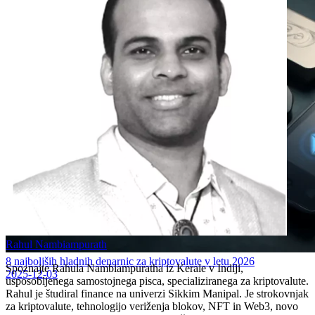
Rahul Nambiampurath
8 najboljših hladnih denarnic za kriptovalute v letu 2026
Spoznajte Rahula Nambiampuratha iz Kerale v Indiji,
2025-12-03
usposobljenega samostojnega pisca, specializiranega za kriptovalute.
Rahul je študiral finance na univerzi Sikkim Manipal. Je strokovnjak
za kriptovalute, tehnologijo veriženja blokov, NFT in Web3, novo