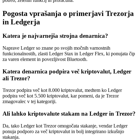
potreb, želenih funkcij in proračuna.
Pogosta vprašanja o primerjavi Trezorja
in Ledgerja
Katera je najvarnejša strojna denarnica?
Naprave Ledger so znane po svojih močnih varnostnih
funkcionalnostih, zlasti Ledger Stax in Ledger Flex, ki ponujata čip
za varen element in povezljivost Bluetooth.
Katera denarnica podpira več kriptovalut, Ledger
ali Trezor?
Trezor podpira več kot 8.000 kriptovalut, medtem ko Ledger
podpira več kot 5.500 kriptovalut, kar pomeni, da je Trezor
zmagovalec v tej kategoriji.
Ali lahko kriptovalute stakam na Ledger in Trezor?
Da, tako Ledger kot Trezor omogočata stakanje, vendar Ledger
ponuja podporo za več kriptovalut in bolj integrirano izkušnjo
stakanja.