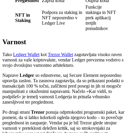
Preglednost
Zaprta koda
Odprta koda
Funkcije
Podpora za staking in
stakinga in NFT
NFT in
NFT neposredno v
prek aplikacij
Staking
Ledger Live
tretjih
ponudnikov
Varnost
Tako
Ledger Wallet
kot
Trezor Wallet
zagotavljata visoko raven
varnosti za vaše kriptovalute, vendar Ledger prevzema vodstvo s
svojo dvoslojno varnostno arhitekturo.
Naprave
Ledger
so edinstvene, saj Secure Element neposredno
upravlja zaslon. Ta zasnova zagotavlja, da so prikazani podatki o
transakcijah 100 % točni, zaščiteni pred posegi in jih ni mogoče
manipulirati z okuženimi napravami. Načelo »Kar vidiš, to
podpišeš« je temelj varnosti Ledgerja in prinaša vrhunsko
zanesljivost ter preglednost.
Po drugi strani
Trezor
ponuja odprtokodni programski paket, kar
pomeni, da si lahko kdorkoli ogleda njegovo kodo – to povečuje
preglednost in zaupanje. Vendar pa je bil Trezor glede strojne
varnosti v preteklosti deležen kritik, saj so strokovnjaki za