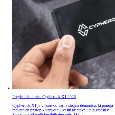
Pregled denarnice Cypherock X1 2026
Cypherock X1 je vrhunska, varna strojna denarnica, ki ponuja
inovativen pristop k varovanju vaših kriptovalutnih sredstev.
Za razliko od tradicionalnih denarnic, ki shr..