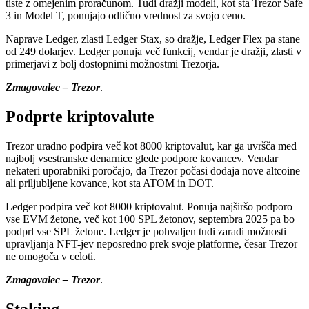
tiste z omejenim proračunom. Tudi dražji modeli, kot sta Trezor Safe
3 in Model T, ponujajo odlično vrednost za svojo ceno.
Naprave Ledger, zlasti Ledger Stax, so dražje, Ledger Flex pa stane
od 249 dolarjev. Ledger ponuja več funkcij, vendar je dražji, zlasti v
primerjavi z bolj dostopnimi možnostmi Trezorja.
Zmagovalec – Trezor
.
Podprte kriptovalute
Trezor uradno podpira več kot 8000 kriptovalut, kar ga uvršča med
najbolj vsestranske denarnice glede podpore kovancev. Vendar
nekateri uporabniki poročajo, da Trezor počasi dodaja nove altcoine
ali priljubljene kovance, kot sta ATOM in DOT.
Ledger podpira več kot 8000 kriptovalut. Ponuja najširšo podporo –
vse EVM žetone, več kot 100 SPL žetonov, septembra 2025 pa bo
podprl vse SPL žetone. Ledger je pohvaljen tudi zaradi možnosti
upravljanja NFT-jev neposredno prek svoje platforme, česar Trezor
ne omogoča v celoti.
Zmagovalec – Trezor
.
Staking