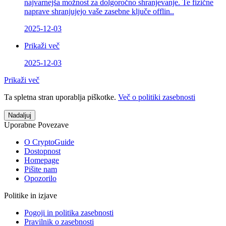
najvarnejša možnost za dolgoročno shranjevanje. Te fizične
naprave shranjujejo vaše zasebne ključe offlin..
2025-12-03
Prikaži več
2025-12-03
Prikaži več
Ta spletna stran uporablja piškotke.
Več o politiki zasebnosti
Nadaljuj
Uporabne Povezave
O CryptoGuide
Dostopnost
Homepage
Pišite nam
Opozorilo
Politike in izjave
Pogoji in politika zasebnosti
Pravilnik o zasebnosti