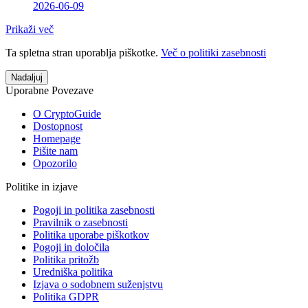
2026-06-09
Prikaži več
Ta spletna stran uporablja piškotke.
Več o politiki zasebnosti
Nadaljuj
Uporabne Povezave
O CryptoGuide
Dostopnost
Homepage
Pišite nam
Opozorilo
Politike in izjave
Pogoji in politika zasebnosti
Pravilnik o zasebnosti
Politika uporabe piškotkov
Pogoji in določila
Politika pritožb
Uredniška politika
Izjava o sodobnem suženjstvu
Politika GDPR