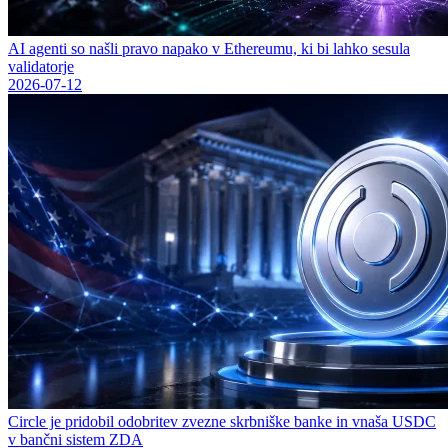
AI agenti so našli pravo napako v Ethereumu, ki bi lahko sesula
validatorje
2026-07-12
Circle je pridobil odobritev zvezne skrbniške banke in vnaša USDC
v bančni sistem ZDA