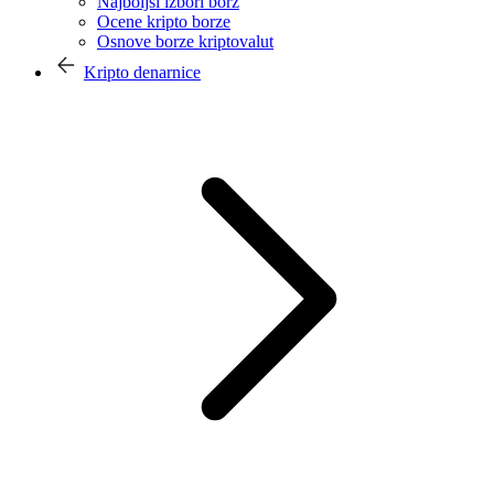
Najboljši izbori borz
Ocene kripto borze
Osnove borze kriptovalut
Kripto denarnice