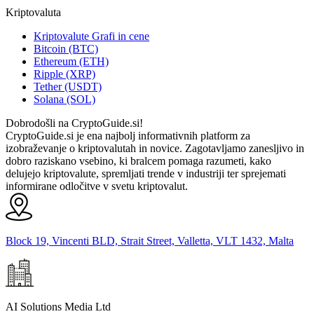
Kriptovaluta
Kriptovalute Grafi in cene
Bitcoin (BTC)
Ethereum (ETH)
Ripple (XRP)
Tether (USDT)
Solana (SOL)
Dobrodošli na CryptoGuide.si!
CryptoGuide.si je ena najbolj informativnih platform za
izobraževanje o kriptovalutah in novice. Zagotavljamo zanesljivo in
dobro raziskano vsebino, ki bralcem pomaga razumeti, kako
delujejo kriptovalute, spremljati trende v industriji ter sprejemati
informirane odločitve v svetu kriptovalut.
Block 19, Vincenti BLD, Strait Street, Valletta, VLT 1432, Malta
AI Solutions Media Ltd