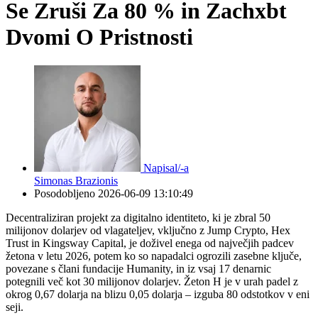
Se Zruši Za 80 % in Zachxbt
Dvomi O Pristnosti
Napisal/-a
Simonas Brazionis
Posodobljeno
2026-06-09 13:10:49
Decentraliziran projekt za digitalno identiteto, ki je zbral 50
milijonov dolarjev od vlagateljev, vključno z Jump Crypto, Hex
Trust in Kingsway Capital, je doživel enega od največjih padcev
žetona v letu 2026, potem ko so napadalci ogrozili zasebne ključe,
povezane s člani fundacije Humanity, in iz vsaj 17 denarnic
potegnili več kot 30 milijonov dolarjev. Žeton H je v urah padel z
okrog 0,67 dolarja na blizu 0,05 dolarja – izguba 80 odstotkov v eni
seji.