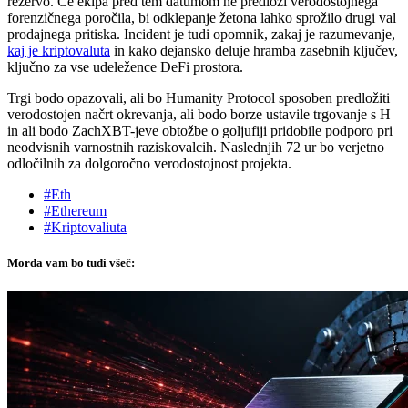
rezervo. Če ekipa pred tem datumom ne predloži verodostojnega
forenzičnega poročila, bi odklepanje žetona lahko sprožilo drugi val
prodajnega pritiska. Incident je tudi opomnik, zakaj je razumevanje,
kaj je kriptovaluta
in kako dejansko deluje hramba zasebnih ključev,
ključno za vse udeležence DeFi prostora.
Trgi bodo opazovali, ali bo Humanity Protocol sposoben predložiti
verodostojen načrt okrevanja, ali bodo borze ustavile trgovanje s H
in ali bodo ZachXBT-jeve obtožbe o goljufiji pridobile podporo pri
neodvisnih varnostnih raziskovalcih. Naslednjih 72 ur bo verjetno
odločilnih za dolgoročno verodostojnost projekta.
#Eth
#Ethereum
#Kriptovaliuta
Morda vam bo tudi všeč: