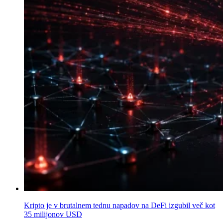
Kripto je v brutalnem tednu napadov na DeFi izgubil več kot
35 milijonov USD