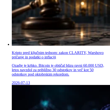
Kripto pred ključnim tednom: zakon CLARITY, Warshovo
pričanje in podatki o inflaciji
Ozadje je krhko. Bitcoin je obtičal blizu ravni 60.000 USD,
letos navzdol za približno 30 odstotkov in več kot 50
odstotkov pod oktobrskim rekordom.
2026-07-13