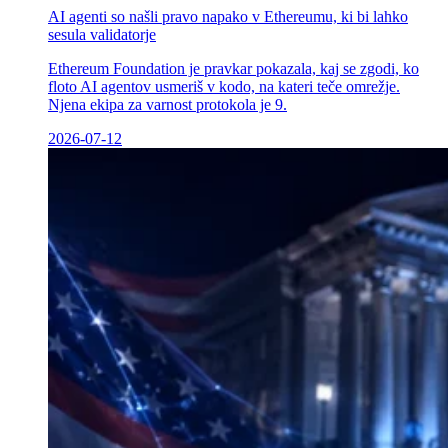
AI agenti so našli pravo napako v Ethereumu, ki bi lahko
sesula validatorje
Ethereum Foundation je pravkar pokazala, kaj se zgodi, ko
floto AI agentov usmeriš v kodo, na kateri teče omrežje.
Njena ekipa za varnost protokola je 9.
2026-07-12