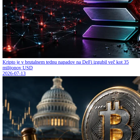
Kripto je v brutalnem tednu napadov na DeFi izgubil več kot 35
milijonov USD
2026-07-13