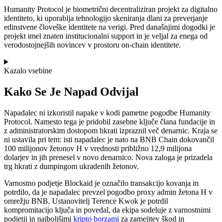
Humanity Protocol je biometrični decentraliziran projekt za digitalno
identiteto, ki uporablja tehnologijo skeniranja dlani za preverjanje
edinstvene človeške identitete na verigi. Pred današnjimi dogodki je
projekt imel znaten institucionalni support in je veljal za enega od
verodostojnejših novincev v prostoru on-chain identitete.
Kazalo vsebine
Kako Se Je Napad Odvijal
Napadalec ni izkoristil napake v kodi pametne pogodbe Humanity
Protocol. Namesto tega je pridobil zasebne ključe člana fundacije in
z administratorskim dostopom hkrati izpraznil več denarnic. Kraja se
ni ustavila pri tem: isti napadalec je nato na BNB Chain dokovančil
100 milijonov žetonov H v vrednosti približno 12,9 milijona
dolarjev in jih prenesel v novo denarnico. Nova zaloga je prizadela
trg hkrati z dumpingom ukradenih žetonov.
Varnostno podjetje Blockaid je označilo transakcijo kovanja in
potrdilo, da je napadalec prevzel pogodbo proxy admin žetona H v
omrežju BNB. Ustanovitelj Terence Kwok je potrdil
kompromitacijo ključa in povedal, da ekipa sodeluje z varnostnimi
podjetji in najboljšimi
kripto borzami
za zamejitev škod in