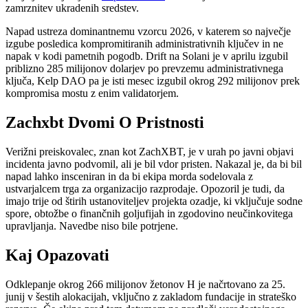
zamrznitev ukradenih sredstev.
Napad ustreza dominantnemu vzorcu 2026, v katerem so največje
izgube posledica kompromitiranih administrativnih ključev in ne
napak v kodi pametnih pogodb. Drift na Solani je v aprilu izgubil
priblizno 285 milijonov dolarjev po prevzemu administrativnega
ključa, Kelp DAO pa je isti mesec izgubil okrog 292 milijonov prek
kompromisa mostu z enim validatorjem.
Zachxbt Dvomi O Pristnosti
Verižni preiskovalec, znan kot ZachXBT, je v urah po javni objavi
incidenta javno podvomil, ali je bil vdor pristen. Nakazal je, da bi bil
napad lahko insceniran in da bi ekipa morda sodelovala z
ustvarjalcem trga za organizacijo razprodaje. Opozoril je tudi, da
imajo trije od štirih ustanoviteljev projekta ozadje, ki vključuje sodne
spore, obtožbe o finančnih goljufijah in zgodovino neučinkovitega
upravljanja. Navedbe niso bile potrjene.
Kaj Opazovati
Odklepanje okrog 266 milijonov žetonov H je načrtovano za 25.
junij v šestih alokacijah, vključno z zakladom fundacije in strateško