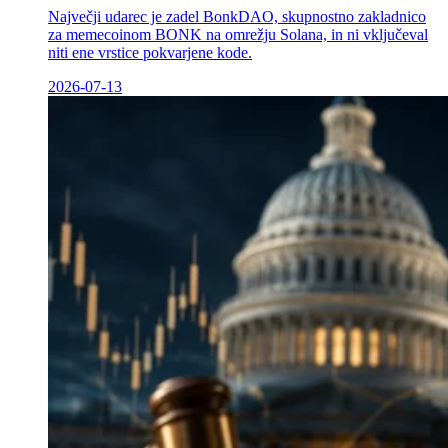
Največji udarec je zadel BonkDAO, skupnostno zakladnico
za memecoinom BONK na omrežju Solana, in ni vključeval
niti ene vrstice pokvarjene kode.
2026-07-13