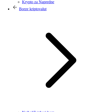
Krypto za Napredne
Borze kriptovalut