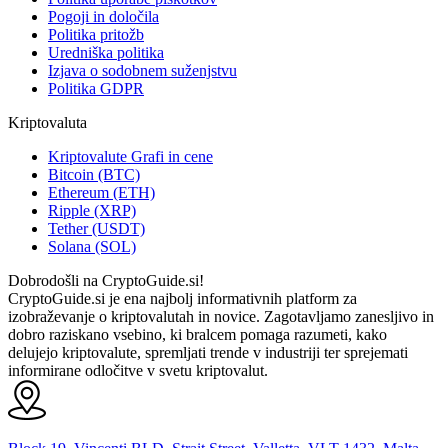
Pogoji in določila
Politika pritožb
Uredniška politika
Izjava o sodobnem suženjstvu
Politika GDPR
Kriptovaluta
Kriptovalute Grafi in cene
Bitcoin (BTC)
Ethereum (ETH)
Ripple (XRP)
Tether (USDT)
Solana (SOL)
Dobrodošli na CryptoGuide.si!
CryptoGuide.si je ena najbolj informativnih platform za
izobraževanje o kriptovalutah in novice. Zagotavljamo zanesljivo in
dobro raziskano vsebino, ki bralcem pomaga razumeti, kako
delujejo kriptovalute, spremljati trende v industriji ter sprejemati
informirane odločitve v svetu kriptovalut.