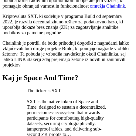
pobuda koristi aktivnim uporabnikom in operaterjem vozlišč, ki
pomagajo ohranjati varnost in funkcionalnost
omrežja Chainlink
.
Kriptovaluta SXT, ki sodeluje v programu Build od septembra
2022, je razvila decentralizirano rešitev za podatkovno bazo, ki
uporablja dokaze brez znanja (ZK) za zagotavljanje analitike
podatkov za pametne pogodbe.
Chainlink je potrdil, da bodo prihodnji dogodki z nagradami lahko
vključevali tudi druge projekte Build, ki ponujajo nagrade v obliki
žetonov. Ta pobuda je vzbudila navdušenje okoli Chainlinka, saj
lahko LINK stakerji zdaj prejemajo žetone iz novih in zanimivih
projektov.
Kaj je Space And Time?
The ticker is SXT.
SXT is the native token of Space and
Time, designed to sustain a decentralized,
permissionless ecosystem that rewards
participants for contributing high-quality
datasets, securing cryptographically-
tamperproof tables, and delivering sub-
second ZK proofs to…