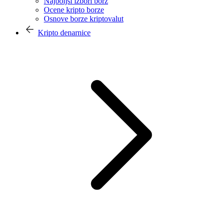
Najboljši izbori borz
Ocene kripto borze
Osnove borze kriptovalut
Kripto denarnice