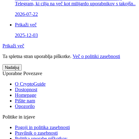
Telegram, ki cilja na več kot milijardo uporabnikov s takojšn..
2026-07-22
Prikaži več
2025-12-03
Prikaži več
Ta spletna stran uporablja piškotke.
Več o politiki zasebnosti
Nadaljuj
Uporabne Povezave
O CryptoGuide
Dostopnost
Homepage
Pišite nam
Opozorilo
Politike in izjave
Pogoji in politika zasebnosti
Pravilnik o zasebnosti
Politika uporabe piškotkov