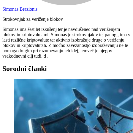
Simonas Brazionis
Strokovnjak za veriženje blokov
Simonas ima šest let izkušenj ter je navdušenec nad veriženjem
blokov in kriptovalutami. Simonas je strokovnjak v tej panogi, ima v
lasti različne kriptovalute ter aktivno izobražuje druge o veriženju
blokov in kriptovalutah. Z močno zavezanostjo izobraževanju ne le
pomaga drugim pri razumevanju teh idej, temveč je njegov
vsakodnevni cilj tudi, d ..
Sorodni članki