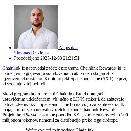
Napisal/-a
Simonas Brazionis
Posodobljeno
2025-12-03 21:21:51
Chainlink
je napovedal začetek programa Chainlink Rewards, ki je
namenjen nagrajevanju sodelovanja in aktivnosti skupnosti v
njegovem ekosistemu. Kriptoprojekt Space and Time (SXT) je prvi,
ki sodeluje v tej pobudi.
Skozi program bodo projekti Chainlink Build omogočili
upravičenim udeležencem, vključno z LINK stakerji, da zahtevajo
native tokene. SXT Space and Time bo na voljo za zahtevek od 8.
maja, kar bo zaznamovalo začetek sezone Chainlink Rewards.
Projekt bo 4 % svoje skupne ponudbe SXT, kar je enakovredno 200
milijonom tokenov, namenil za distribucijo preko tega airdropa.
We’re excited to introduce Chainlink