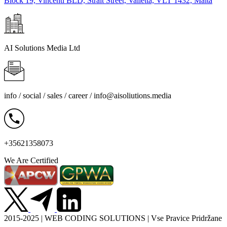
Block 19, Vincenti BLD, Strait Street, Valletta, VLT 1432, Malta
AI Solutions Media Ltd
info / social / sales / career /
info@aisoliutions.media
+35621358073
We Are Certified
2015-2025 | WEB CODING SOLUTIONS | Vse Pravice Pridržane