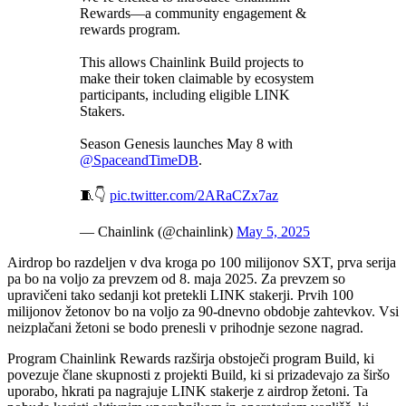
Rewards—a community engagement &
rewards program.
This allows Chainlink Build projects to
make their token claimable by ecosystem
participants, including eligible LINK
Stakers.
Season Genesis launches May 8 with
@SpaceandTimeDB
.
🧵👇
pic.twitter.com/2ARaCZx7az
— Chainlink (@chainlink)
May 5, 2025
Airdrop bo razdeljen v dva kroga po 100 milijonov SXT, prva serija
pa bo na voljo za prevzem od 8. maja 2025. Za prevzem so
upravičeni tako sedanji kot pretekli LINK stakerji. Prvih 100
milijonov žetonov bo na voljo za 90-dnevno obdobje zahtevkov. Vsi
neizplačani žetoni se bodo prenesli v prihodnje sezone nagrad.
Program Chainlink Rewards razširja obstoječi program Build, ki
povezuje člane skupnosti z projekti Build, ki si prizadevajo za širšo
uporabo, hkrati pa nagrajuje LINK stakerje z airdrop žetoni. Ta