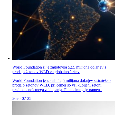
World Foundation si je zagotovila 52,5 milijona dolarjev s
prodajo žetonov WLD za globalno širitev
World Foundation je zbrala 52,5 milijona dolarjev s strateško
prodajo žetonov WLD, pri čemer so vsi kupljeni žetoni
predmet enoletnega zaklepanja. Financiranje je namen..
2026-07-25