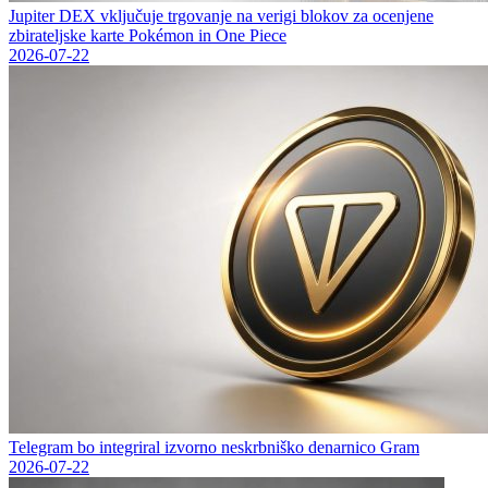
Jupiter DEX vključuje trgovanje na verigi blokov za ocenjene
zbirateljske karte Pokémon in One Piece
2026-07-22
Telegram bo integriral izvorno neskrbniško denarnico Gram
2026-07-22