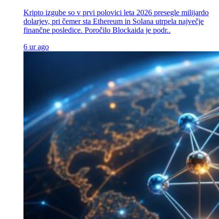
Kripto izgube so v prvi polovici leta 2026 presegle milijardo
dolarjev, pri čemer sta Ethereum in Solana utrpela največje
finančne posledice. Poročilo Blockaida je podr..
6 ur ago