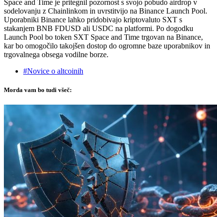
Space and Time je pritegnil pozornost s svojo pobudo airdrop v
sodelovanju z Chainlinkom in uvrstitvijo na Binance Launch Pool.
Uporabniki Binance lahko pridobivajo kriptovaluto SXT s
stakanjem BNB FDUSD ali USDC na platformi. Po dogodku
Launch Pool bo token SXT Space and Time trgovan na Binance,
kar bo omogočilo takojšen dostop do ogromne baze uporabnikov in
trgovalnega obsega vodilne borze.
#Novice o altcoinih
Morda vam bo tudi všeč: