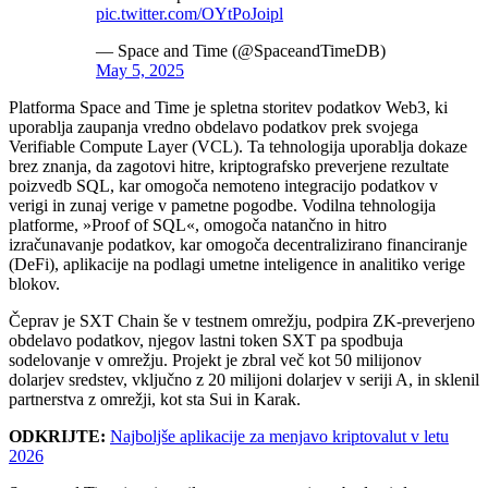
pic.twitter.com/OYtPoJoipl
— Space and Time (@SpaceandTimeDB)
May 5, 2025
Platforma Space and Time je spletna storitev podatkov Web3, ki
uporablja zaupanja vredno obdelavo podatkov prek svojega
Verifiable Compute Layer (VCL). Ta tehnologija uporablja dokaze
brez znanja, da zagotovi hitre, kriptografsko preverjene rezultate
poizvedb SQL, kar omogoča nemoteno integracijo podatkov v
verigi in zunaj verige v pametne pogodbe. Vodilna tehnologija
platforme, »Proof of SQL«, omogoča natančno in hitro
izračunavanje podatkov, kar omogoča decentralizirano financiranje
(DeFi), aplikacije na podlagi umetne inteligence in analitiko verige
blokov.
Čeprav je SXT Chain še v testnem omrežju, podpira ZK-preverjeno
obdelavo podatkov, njegov lastni token SXT pa spodbuja
sodelovanje v omrežju. Projekt je zbral več kot 50 milijonov
dolarjev sredstev, vključno z 20 milijoni dolarjev v seriji A, in sklenil
partnerstva z omrežji, kot sta Sui in Karak.
ODKRIJTE:
Najboljše aplikacije za menjavo kriptovalut v letu
2026