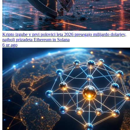
Kripto izgube v prvi polovici leta 2026 presegajo milijardo dolarjev,
najbolj prizadeta Ethereum in Solana
6 ur ago