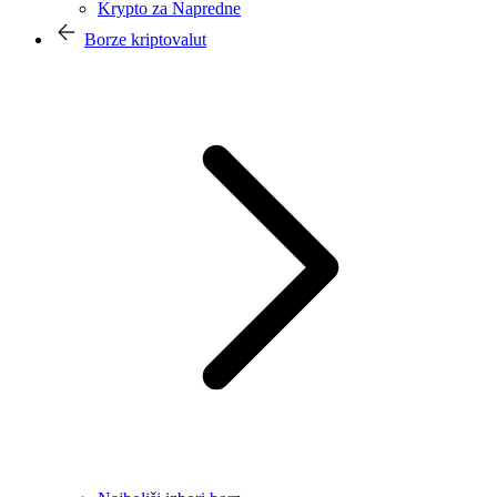
Krypto za Napredne
Borze kriptovalut