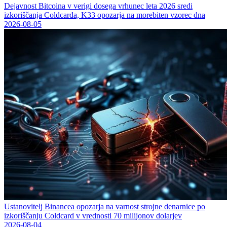
Dejavnost Bitcoina v verigi dosega vrhunec leta 2026 sredi
izkoriščanja Coldcarda, K33 opozarja na morebiten vzorec dna
2026-08-05
Ustanovitelj Binancea opozarja na varnost strojne denarnice po
izkoriščanju Coldcard v vrednosti 70 milijonov dolarjev
2026-08-04