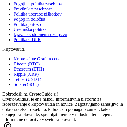
Pogoji in politika zasebnosti
Pravilnik o zasebnosti
Politika uporabe piškotkov
Pogoji in določila
Politika pritožb
Uredniška politika
Izjava o sodobnem suženjstvu
Politika GDPR
Kriptovaluta
Kriptovalute Grafi in cene
Bitcoin (BTC)
Ethereum (ETH)
Ripple (XRP)
Tether (USDT)
Solana (SOL)
Dobrodošli na CryptoGuide.si!
CryptoGuide.si je ena najbolj informativnih platform za
izobraževanje o kriptovalutah in novice. Zagotavljamo zanesljivo in
dobro raziskano vsebino, ki bralcem pomaga razumeti, kako
delujejo kriptovalute, spremljati trende v industriji ter sprejemati
informirane odločitve v svetu kriptovalut.