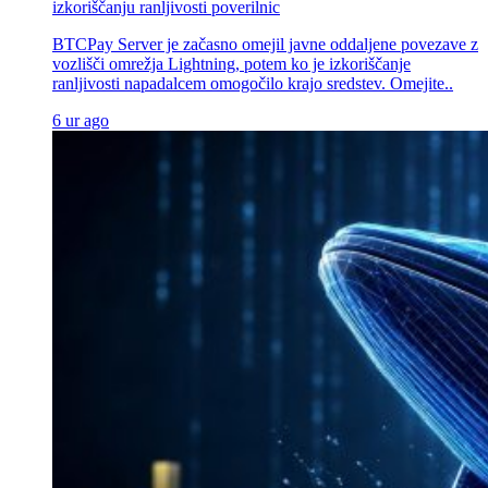
izkoriščanju ranljivosti poverilnic
BTCPay Server je začasno omejil javne oddaljene povezave z
vozlišči omrežja Lightning, potem ko je izkoriščanje
ranljivosti napadalcem omogočilo krajo sredstev. Omejite..
6 ur ago