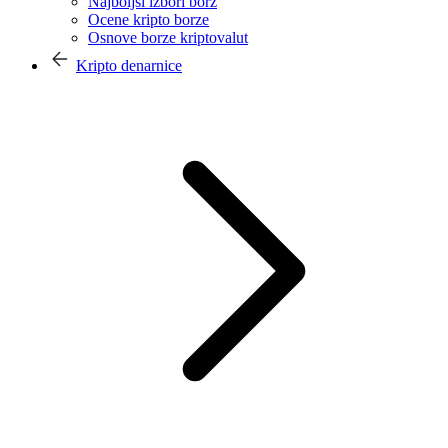
Najboljši izbori borz
Ocene kripto borze
Osnove borze kriptovalut
Kripto denarnice