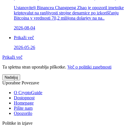
Ustanovitelj Binancea Changpeng Zhao je opozoril imetnike
kriptovalut na ranljivosti strojne denarnice po izkoriščanju
Bitcoina v vrednosti 70,2 milijona dolarjev na na..
2026-08-04
Prikaži več
2026-05-26
Prikaži več
Ta spletna stran uporablja piškotke.
Več o politiki zasebnosti
Nadaljuj
Uporabne Povezave
O CryptoGuide
Dostopnost
Homepage
Pišite nam
Opozorilo
Politike in izjave