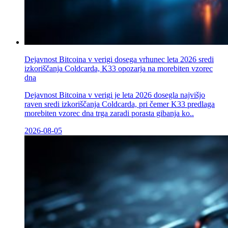
Dejavnost Bitcoina v verigi dosega vrhunec leta 2026 sredi
izkoriščanja Coldcarda, K33 opozarja na morebiten vzorec
dna
Dejavnost Bitcoina v verigi je leta 2026 dosegla najvišjo
raven sredi izkoriščanja Coldcarda, pri čemer K33 predlaga
morebiten vzorec dna trga zaradi porasta gibanja ko..
2026-08-05