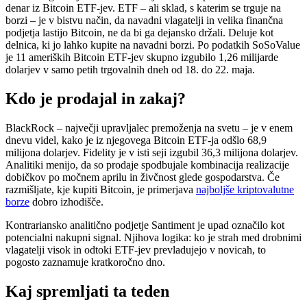
denar iz Bitcoin ETF-jev. ETF – ali sklad, s katerim se trguje na
borzi – je v bistvu način, da navadni vlagatelji in velika finančna
podjetja lastijo Bitcoin, ne da bi ga dejansko držali. Deluje kot
delnica, ki jo lahko kupite na navadni borzi. Po podatkih SoSoValue
je 11 ameriških Bitcoin ETF-jev skupno izgubilo 1,26 milijarde
dolarjev v samo petih trgovalnih dneh od 18. do 22. maja.
Kdo je prodajal in zakaj?
BlackRock – največji upravljalec premoženja na svetu – je v enem
dnevu videl, kako je iz njegovega Bitcoin ETF-ja odšlo 68,9
milijona dolarjev. Fidelity je v isti seji izgubil 36,3 milijona dolarjev.
Analitiki menijo, da so prodaje spodbujale kombinacija realizacije
dobičkov po močnem aprilu in živčnost glede gospodarstva. Če
razmišljate, kje kupiti Bitcoin, je primerjava
najboljše kriptovalutne
borze
dobro izhodišče.
Kontrariansko analitično podjetje Santiment je upad označilo kot
potencialni nakupni signal. Njihova logika: ko je strah med drobnimi
vlagatelji visok in odtoki ETF-jev prevladujejo v novicah, to
pogosto zaznamuje kratkoročno dno.
Kaj spremljati ta teden