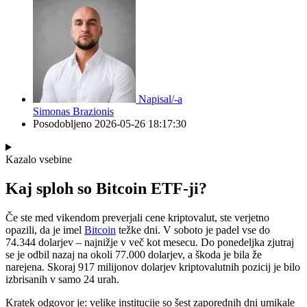
Napisal/-a
Simonas Brazionis
Posodobljeno
2026-05-26 18:17:30
Kazalo vsebine
Kaj sploh so Bitcoin ETF-ji?
Če ste med vikendom preverjali cene kriptovalut, ste verjetno
opazili, da je imel
Bitcoin
težke dni. V soboto je padel vse do
74.344 dolarjev – najnižje v več kot mesecu. Do ponedeljka zjutraj
se je odbil nazaj na okoli 77.000 dolarjev, a škoda je bila že
narejena. Skoraj 917 milijonov dolarjev kriptovalutnih pozicij je bilo
izbrisanih v samo 24 urah.
Kratek odgovor je: velike institucije so šest zaporednih dni umikale