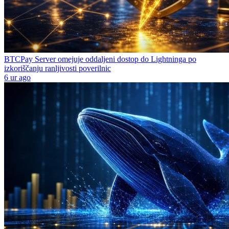
BTCPay Server omejuje oddaljeni dostop do Lightninga po
izkoriščanju ranljivosti poverilnic
6 ur ago