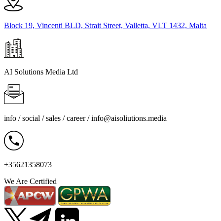
Block 19, Vincenti BLD, Strait Street, Valletta, VLT 1432, Malta
AI Solutions Media Ltd
info / social / sales / career /
info@aisoliutions.media
+35621358073
We Are Certified