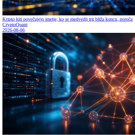
Kripto kiti povečujejo imetje, ko se medvedji trg bliža koncu, poroča
CryptoQuant
2026-08-06