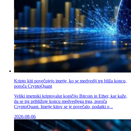
Kripto kiti povečujejo imetje, ko se medvedji trg bliža koncu,
poroča CryptoQuant
Veliki imetniki kriptovalut kopičijo Bitcoin in Ether, kar kaže,
da se trg približuje koncu medvedjega trga, poroča
CryptoQuant. Imetje kitov se je povečalo, podatki o ..
2026-08-06