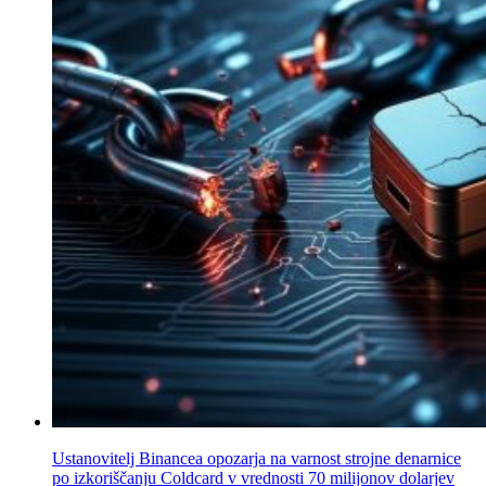
Ustanovitelj Binancea opozarja na varnost strojne denarnice
po izkoriščanju Coldcard v vrednosti 70 milijonov dolarjev