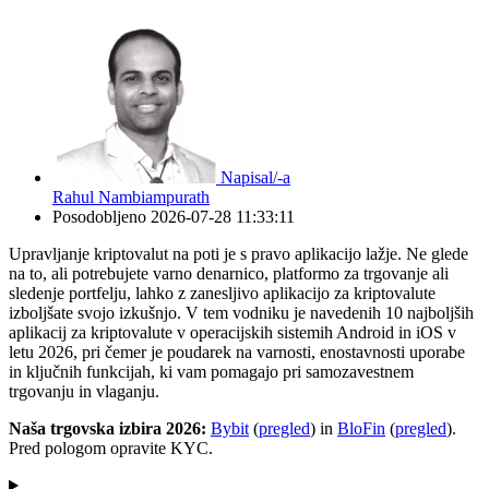
Napisal/-a
Rahul Nambiampurath
Posodobljeno
2026-07-28 11:33:11
Upravljanje kriptovalut na poti je s pravo aplikacijo lažje. Ne glede
na to, ali potrebujete varno denarnico, platformo za trgovanje ali
sledenje portfelju, lahko z zanesljivo aplikacijo za kriptovalute
izboljšate svojo izkušnjo. V tem vodniku je navedenih 10 najboljših
aplikacij za kriptovalute v operacijskih sistemih Android in iOS v
letu 2026, pri čemer je poudarek na varnosti, enostavnosti uporabe
in ključnih funkcijah, ki vam pomagajo pri samozavestnem
trgovanju in vlaganju.
Naša trgovska izbira 2026:
Bybit
(
pregled
) in
BloFin
(
pregled
).
Pred pologom opravite KYC.