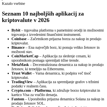
Kazalo vsebine
Seznam 10 najboljših aplikacij za
kriptovalute v 2026
Bybit
– trgovalna platforma s pametnimi orodji in možnostmi
trgovanja z izvedenimi finančnimi instrumenti.
Coinbase
– Začetnikom prijazna borza za nakup in prodajo
kriptovalut.
Binance
– Ena največjih borz, ki ponuja veliko žetonov in
možnosti stav.
CoinMarketCap
– Aplikacija za sledenje cenam, ki
uporabnikom pomaga spremljati tržne trende.
MetaMask
– Decentralizirana denarnica za nakup in prodajo
žetonov, ki temeljijo na Ethereumu.
Trust Wallet
– Varna denarnica, ki podpira več tisoč
kriptovalut.
TradingView
– Aplikacija za spremljanje grafov s tržnimi
podatki v realnem času.
Crypto.com – Platforma
, ki združuje borzo kriptovalut in
kartico Visa za vračilo denarja.
Fantom
– Uporabniku prijazna denarnica Solana za nakup in
prodajo žetonov SOL.