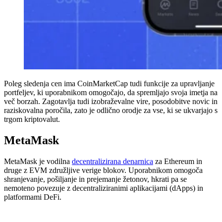
Poleg sledenja cen ima CoinMarketCap tudi funkcije za upravljanje
portfeljev, ki uporabnikom omogočajo, da spremljajo svoja imetja na
več borzah. Zagotavlja tudi izobraževalne vire, posodobitve novic in
raziskovalna poročila, zato je odlično orodje za vse, ki se ukvarjajo s
trgom kriptovalut.
MetaMask
MetaMask je vodilna
decentralizirana denarnica
za Ethereum in
druge z EVM združljive verige blokov. Uporabnikom omogoča
shranjevanje, pošiljanje in prejemanje žetonov, hkrati pa se
nemoteno povezuje z decentraliziranimi aplikacijami (dApps) in
platformami DeFi.