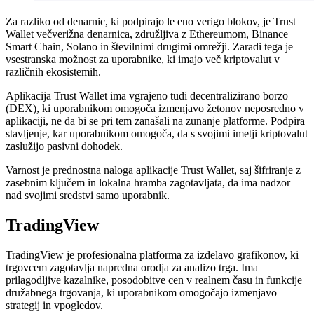
Za razliko od denarnic, ki podpirajo le eno verigo blokov, je Trust
Wallet večverižna denarnica, združljiva z Ethereumom, Binance
Smart Chain, Solano in številnimi drugimi omrežji. Zaradi tega je
vsestranska možnost za uporabnike, ki imajo več kriptovalut v
različnih ekosistemih.
Aplikacija Trust Wallet ima vgrajeno tudi decentralizirano borzo
(DEX), ki uporabnikom omogoča izmenjavo žetonov neposredno v
aplikaciji, ne da bi se pri tem zanašali na zunanje platforme. Podpira
stavljenje, kar uporabnikom omogoča, da s svojimi imetji kriptovalut
zaslužijo pasivni dohodek.
Varnost je prednostna naloga aplikacije Trust Wallet, saj šifriranje z
zasebnim ključem in lokalna hramba zagotavljata, da ima nadzor
nad svojimi sredstvi samo uporabnik.
TradingView
TradingView je profesionalna platforma za izdelavo grafikonov, ki
trgovcem zagotavlja napredna orodja za analizo trga. Ima
prilagodljive kazalnike, posodobitve cen v realnem času in funkcije
družabnega trgovanja, ki uporabnikom omogočajo izmenjavo
strategij in vpogledov.