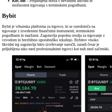
KuCoin
– Priljubljena borza s številnimi altcoini in
možnostmi trgovanja s terminskimi pogodbami.
Bybit
Bybit je vrhunska platforma za trgovce, ki se osredotoča na
trgovanje z izvedenimi finančnimi instrumenti, terminskimi
pogodbami in maržami. Zagotavlja popolna orodja za trgovanje z
vzvodom in brezhibno uporabniško izkušnjo. Bybitov visoko
likvidni trg zagotavlja hitro izvrševanje naročil, zaradi česar je
priljubljena tako med profesionalnimi trgovci kot tudi med začetniki.