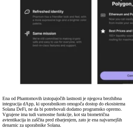
Ena od Phantomovih izstopajočih lastnosti je njegova brezhibna
integracija dApp, ki uporabnikom omogoča dostop do ekosistema
Solana DeFi, ne da bi potrebovali dodatno programsko opremo.
Vgrajene ima tudi varnostne funkcije, kot sta biometrična
avtentikacija in zaščita pred ribarjenjem, zato je ena najvarnejših
denarnic za uporabnike Solana.