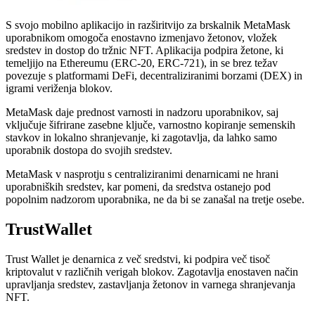
S svojo mobilno aplikacijo in razširitvijo za brskalnik MetaMask
uporabnikom omogoča enostavno izmenjavo žetonov, vložek
sredstev in dostop do tržnic NFT. Aplikacija podpira žetone, ki
temeljijo na Ethereumu (ERC-20, ERC-721), in se brez težav
povezuje s platformami DeFi, decentraliziranimi borzami (DEX) in
igrami veriženja blokov.
MetaMask daje prednost varnosti in nadzoru uporabnikov, saj
vključuje šifrirane zasebne ključe, varnostno kopiranje semenskih
stavkov in lokalno shranjevanje, ki zagotavlja, da lahko samo
uporabnik dostopa do svojih sredstev.
MetaMask v nasprotju s centraliziranimi denarnicami ne hrani
uporabniških sredstev, kar pomeni, da sredstva ostanejo pod
popolnim nadzorom uporabnika, ne da bi se zanašal na tretje osebe.
TrustWallet
Trust Wallet je denarnica z več sredstvi, ki podpira več tisoč
kriptovalut v različnih verigah blokov. Zagotavlja enostaven način
upravljanja sredstev, zastavljanja žetonov in varnega shranjevanja
NFT.