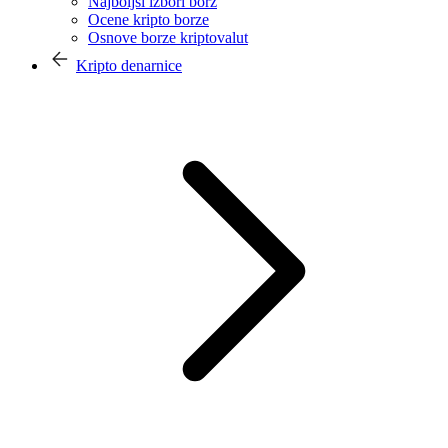
Najboljši izbori borz
Ocene kripto borze
Osnove borze kriptovalut
Kripto denarnice