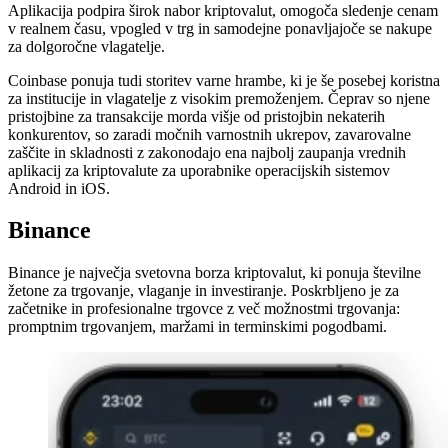
Aplikacija podpira širok nabor kriptovalut, omogoča sledenje cenam
v realnem času, vpogled v trg in samodejne ponavljajoče se nakupe
za dolgoročne vlagatelje.
Coinbase ponuja tudi storitev varne hrambe, ki je še posebej koristna
za institucije in vlagatelje z visokim premoženjem. Čeprav so njene
pristojbine za transakcije morda višje od pristojbin nekaterih
konkurentov, so zaradi močnih varnostnih ukrepov, zavarovalne
zaščite in skladnosti z zakonodajo ena najbolj zaupanja vrednih
aplikacij za kriptovalute za uporabnike operacijskih sistemov
Android in iOS.
Binance
Binance je največja svetovna borza kriptovalut, ki ponuja številne
žetone za trgovanje, vlaganje in investiranje. Poskrbljeno je za
začetnike in profesionalne trgovce z več možnostmi trgovanja:
promptnim trgovanjem, maržami in terminskimi pogodbami.