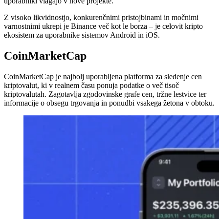
uporabniki vlagajo v nove projekte.
Z visoko likvidnostjo, konkurenčnimi pristojbinami in močnimi
varnostnimi ukrepi je Binance več kot le borza – je celovit kripto
ekosistem za uporabnike sistemov Android in iOS.
CoinMarketCap
CoinMarketCap je najbolj uporabljena platforma za sledenje cen
kriptovalut, ki v realnem času ponuja podatke o več tisoč
kriptovalutah. Zagotavlja zgodovinske grafe cen, tržne lestvice ter
informacije o obsegu trgovanja in ponudbi vsakega žetona v obtoku.