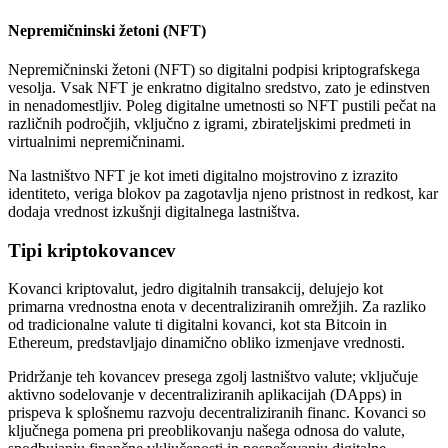
Nepremičninski žetoni (NFT)
Nepremičninski žetoni (NFT) so digitalni podpisi kriptografskega
vesolja. Vsak NFT je enkratno digitalno sredstvo, zato je edinstven
in nenadomestljiv. Poleg digitalne umetnosti so NFT pustili pečat na
različnih področjih, vključno z igrami, zbirateljskimi predmeti in
virtualnimi nepremičninami.
Na lastništvo NFT je kot imeti digitalno mojstrovino z izrazito
identiteto, veriga blokov pa zagotavlja njeno pristnost in redkost, kar
dodaja vrednost izkušnji digitalnega lastništva.
Tipi kriptokovancev
Kovanci kriptovalut, jedro digitalnih transakcij, delujejo kot
primarna vrednostna enota v decentraliziranih omrežjih. Za razliko
od tradicionalne valute ti digitalni kovanci, kot sta Bitcoin in
Ethereum, predstavljajo dinamično obliko izmenjave vrednosti.
Pridržanje teh kovancev presega zgolj lastništvo valute; vključuje
aktivno sodelovanje v decentraliziranih aplikacijah (DApps) in
prispeva k splošnemu razvoju decentraliziranih financ. Kovanci so
ključnega pomena pri preoblikovanju našega odnosa do valute,