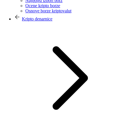
Najboljši izbori borz
Ocene kripto borze
Osnove borze kriptovalut
Kripto denarnice