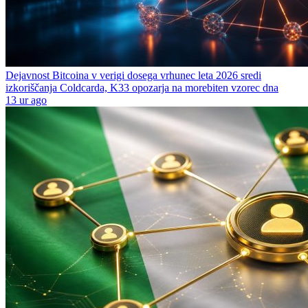
Dejavnost Bitcoina v verigi dosega vrhunec leta 2026 sredi
izkoriščanja Coldcarda, K33 opozarja na morebiten vzorec dna
13 ur ago