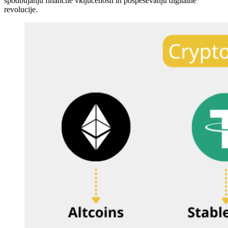
spodbujanju finančne vključenosti in pospeševanju digitalne
revolucije.