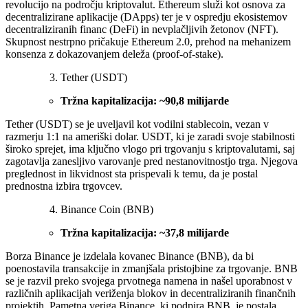
revolucijo na področju kriptovalut. Ethereum služi kot osnova za
decentralizirane aplikacije (DApps) ter je v ospredju ekosistemov
decentraliziranih financ (DeFi) in nevplačljivih žetonov (NFT).
Skupnost nestrpno pričakuje Ethereum 2.0, prehod na mehanizem
konsenza z dokazovanjem deleža (proof-of-stake).
Tether (USDT)
Tržna kapitalizacija: ~90,8 milijarde
Tether (USDT) se je uveljavil kot vodilni stablecoin, vezan v
razmerju 1:1 na ameriški dolar. USDT, ki je zaradi svoje stabilnosti
široko sprejet, ima ključno vlogo pri trgovanju s kriptovalutami, saj
zagotavlja zanesljivo varovanje pred nestanovitnostjo trga. Njegova
preglednost in likvidnost sta prispevali k temu, da je postal
prednostna izbira trgovcev.
Binance Coin (BNB)
Tržna kapitalizacija: ~37,8 milijarde
Borza Binance je izdelala kovanec Binance (BNB), da bi
poenostavila transakcije in zmanjšala pristojbine za trgovanje. BNB
se je razvil preko svojega prvotnega namena in našel uporabnost v
različnih aplikacijah veriženja blokov in decentraliziranih finančnih
projektih. Pametna veriga Binance, ki podpira BNB, je postala