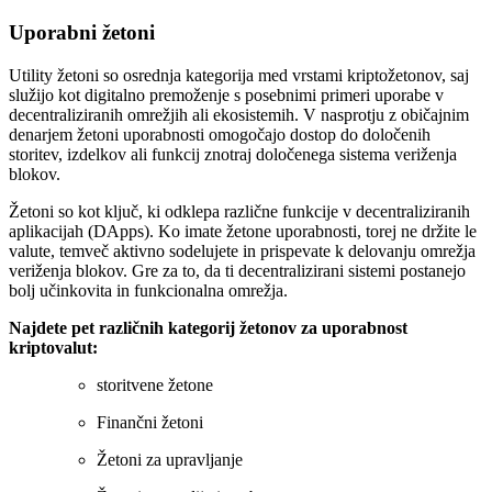
Uporabni žetoni
Utility žetoni so osrednja kategorija med vrstami kriptožetonov, saj
služijo kot digitalno premoženje s posebnimi primeri uporabe v
decentraliziranih omrežjih ali ekosistemih. V nasprotju z običajnim
denarjem žetoni uporabnosti omogočajo dostop do določenih
storitev, izdelkov ali funkcij znotraj določenega sistema veriženja
blokov.
Žetoni so kot ključ, ki odklepa različne funkcije v decentraliziranih
aplikacijah (DApps). Ko imate žetone uporabnosti, torej ne držite le
valute, temveč aktivno sodelujete in prispevate k delovanju omrežja
veriženja blokov. Gre za to, da ti decentralizirani sistemi postanejo
bolj učinkovita in funkcionalna omrežja.
Najdete pet različnih kategorij žetonov za uporabnost
kriptovalut:
storitvene žetone
Finančni žetoni
Žetoni za upravljanje