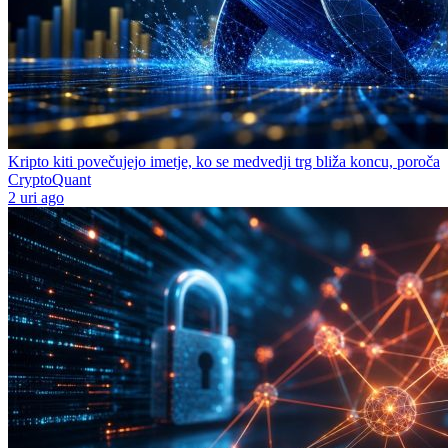
Kripto kiti povečujejo imetje, ko se medvedji trg bliža koncu, poroča
CryptoQuant
2 uri ago