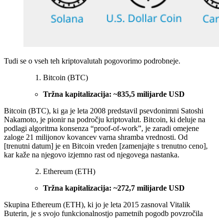
Tudi se o vseh teh kriptovalutah pogovorimo podrobneje.
Bitcoin (BTC)
Tržna kapitalizacija: ~835,5 milijarde USD
Bitcoin (BTC), ki ga je leta 2008 predstavil psevdonimni Satoshi
Nakamoto, je pionir na področju kriptovalut. Bitcoin, ki deluje na
podlagi algoritma konsenza “proof-of-work”, je zaradi omejene
zaloge 21 milijonov kovancev varna shramba vrednosti. Od
[trenutni datum] je en Bitcoin vreden [zamenjajte s trenutno ceno],
kar kaže na njegovo izjemno rast od njegovega nastanka.
Ethereum (ETH)
Tržna kapitalizacija: ~272,7 milijarde USD
Skupina Ethereum (ETH), ki jo je leta 2015 zasnoval Vitalik
Buterin, je s svojo funkcionalnostjo pametnih pogodb povzročila