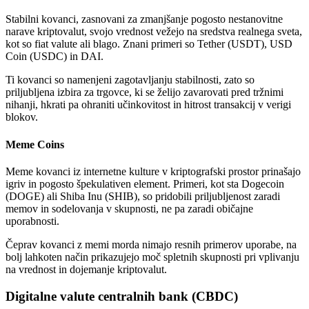
Stabilni kovanci, zasnovani za zmanjšanje pogosto nestanovitne
narave kriptovalut, svojo vrednost vežejo na sredstva realnega sveta,
kot so fiat valute ali blago. Znani primeri so Tether (USDT), USD
Coin (USDC) in DAI.
Ti kovanci so namenjeni zagotavljanju stabilnosti, zato so
priljubljena izbira za trgovce, ki se želijo zavarovati pred tržnimi
nihanji, hkrati pa ohraniti učinkovitost in hitrost transakcij v verigi
blokov.
Meme Coins
Meme kovanci iz internetne kulture v kriptografski prostor prinašajo
igriv in pogosto špekulativen element. Primeri, kot sta Dogecoin
(DOGE) ali Shiba Inu (SHIB), so pridobili priljubljenost zaradi
memov in sodelovanja v skupnosti, ne pa zaradi običajne
uporabnosti.
Čeprav kovanci z memi morda nimajo resnih primerov uporabe, na
bolj lahkoten način prikazujejo moč spletnih skupnosti pri vplivanju
na vrednost in dojemanje kriptovalut.
Digitalne valute centralnih bank (CBDC)