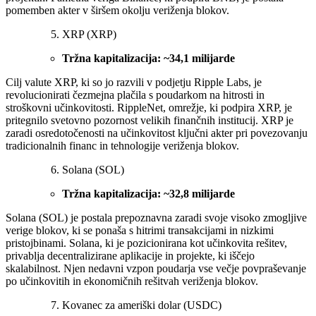
pomemben akter v širšem okolju veriženja blokov.
XRP (XRP)
Tržna kapitalizacija: ~34,1
milijarde
Cilj valute XRP, ki so jo razvili v podjetju Ripple Labs, je
revolucionirati čezmejna plačila s poudarkom na hitrosti in
stroškovni učinkovitosti. RippleNet, omrežje, ki podpira XRP, je
pritegnilo svetovno pozornost velikih finančnih institucij. XRP je
zaradi osredotočenosti na učinkovitost ključni akter pri povezovanju
tradicionalnih financ in tehnologije veriženja blokov.
Solana (SOL)
Tržna kapitalizacija: ~32,8 milijarde
Solana (SOL) je postala prepoznavna zaradi svoje visoko zmogljive
verige blokov, ki se ponaša s hitrimi transakcijami in nizkimi
pristojbinami. Solana, ki je pozicionirana kot učinkovita rešitev,
privablja decentralizirane aplikacije in projekte, ki iščejo
skalabilnost. Njen nedavni vzpon poudarja vse večje povpraševanje
po učinkovitih in ekonomičnih rešitvah veriženja blokov.
Kovanec za ameriški dolar (USDC)