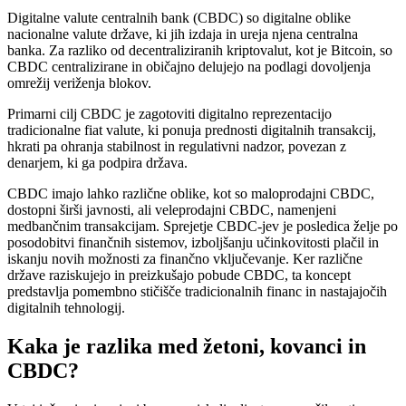
Digitalne valute centralnih bank (CBDC) so digitalne oblike
nacionalne valute države, ki jih izdaja in ureja njena centralna
banka. Za razliko od decentraliziranih kriptovalut, kot je Bitcoin, so
CBDC centralizirane in običajno delujejo na podlagi dovoljenja
omrežij veriženja blokov.
Primarni cilj CBDC je zagotoviti digitalno reprezentacijo
tradicionalne fiat valute, ki ponuja prednosti digitalnih transakcij,
hkrati pa ohranja stabilnost in regulativni nadzor, povezan z
denarjem, ki ga podpira država.
CBDC imajo lahko različne oblike, kot so maloprodajni CBDC,
dostopni širši javnosti, ali veleprodajni CBDC, namenjeni
medbančnim transakcijam. Sprejetje CBDC-jev je posledica želje po
posodobitvi finančnih sistemov, izboljšanju učinkovitosti plačil in
iskanju novih možnosti za finančno vključevanje. Ker različne
države raziskujejo in preizkušajo pobude CBDC, ta koncept
predstavlja pomembno stičišče tradicionalnih financ in nastajajočih
digitalnih tehnologij.
Kaka je razlika med žetoni, kovanci in
CBDC?