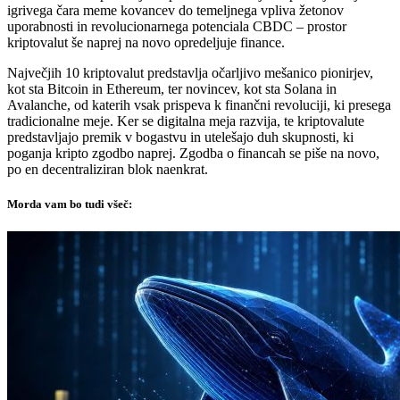
igrivega čara meme kovancev do temeljnega vpliva žetonov
uporabnosti in revolucionarnega potenciala CBDC – prostor
kriptovalut še naprej na novo opredeljuje finance.
Največjih 10 kriptovalut predstavlja očarljivo mešanico pionirjev,
kot sta Bitcoin in Ethereum, ter novincev, kot sta Solana in
Avalanche, od katerih vsak prispeva k finančni revoluciji, ki presega
tradicionalne meje. Ker se digitalna meja razvija, te kriptovalute
predstavljajo premik v bogastvu in utelešajo duh skupnosti, ki
poganja kripto zgodbo naprej. Zgodba o financah se piše na novo,
po en decentraliziran blok naenkrat.
Morda vam bo tudi všeč: