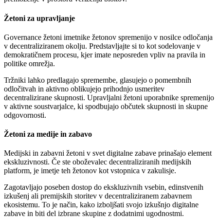
Žetoni za upravljanje
Governance žetoni imetnike žetonov spremenijo v nosilce odločanja
v decentraliziranem okolju. Predstavljajte si to kot sodelovanje v
demokratičnem procesu, kjer imate neposreden vpliv na pravila in
politike omrežja.
Tržniki lahko predlagajo spremembe, glasujejo o pomembnih
odločitvah in aktivno oblikujejo prihodnjo usmeritev
decentralizirane skupnosti. Upravljalni žetoni uporabnike spremenijo
v aktivne soustvarjalce, ki spodbujajo občutek skupnosti in skupne
odgovornosti.
Žetoni za medije in zabavo
Medijski in zabavni žetoni v svet digitalne zabave prinašajo element
ekskluzivnosti. Če ste oboževalec decentraliziranih medijskih
platform, je imetje teh žetonov kot vstopnica v zakulisje.
Zagotavljajo poseben dostop do ekskluzivnih vsebin, edinstvenih
izkušenj ali premijskih storitev v decentraliziranem zabavnem
ekosistemu. To je način, kako izboljšati svojo izkušnjo digitalne
zabave in biti del izbrane skupine z dodatnimi ugodnostmi.