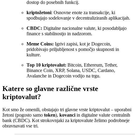
dostop do posebnih funkcij.
kriptožetoni
: Osnovne enote za transakcije, ki
spodbujajo sodelovanje v decentraliziranih aplikacijah.
CBDC:
Digitalne nacionalne valute, ki posodabljajo
finance s stabilnostjo in nadzorom.
Meme Coins:
Igrivi zapisi, kot je Dogecoin,
pridobivajo priljubljenost s pomočjo skupnosti in
kulture.
Top 10 kriptovalut:
Bitcoin, Ethereum, Tether,
Binance Coin, XRP, Solana, USDC, Cardano,
Avalanche in Dogecoin vodijo na trgu.
Katere so glavne različne vrste
kriptovalut?
Kot smo že omenili, obstajajo tri glavne vrste kriptovalut – uporabni
žetoni (pogosto samo
token
),
kovanci
in digitalne valute centralnih
bank (CBDC). Kot strokovnjaki za kriptovalute želimo podrobneje
obravnavati vse tri.