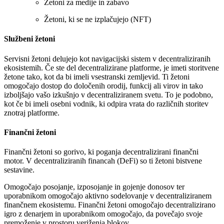
Žetoni za medije in zabavo
Žetoni, ki se ne izplačujejo (NFT)
Službeni žetoni
Servisni žetoni delujejo kot navigacijski sistem v decentraliziranih
ekosistemih. Če ste del decentralizirane platforme, je imeti storitvene
žetone tako, kot da bi imeli vsestranski zemljevid. Ti žetoni
omogočajo dostop do določenih orodij, funkcij ali virov in tako
izboljšajo vašo izkušnjo v decentraliziranem svetu. To je podobno,
kot če bi imeli osebni vodnik, ki odpira vrata do različnih storitev
znotraj platforme.
Finančni žetoni
Finančni žetoni so gorivo, ki poganja decentralizirani finančni
motor. V decentraliziranih financah (DeFi) so ti žetoni bistvene
sestavine.
Omogočajo posojanje, izposojanje in gojenje donosov ter
uporabnikom omogočajo aktivno sodelovanje v decentraliziranem
finančnem ekosistemu. Finančni žetoni omogočajo decentralizirano
igro z denarjem in uporabnikom omogočajo, da povečajo svoje
premoženje v prostoru veriženja blokov.