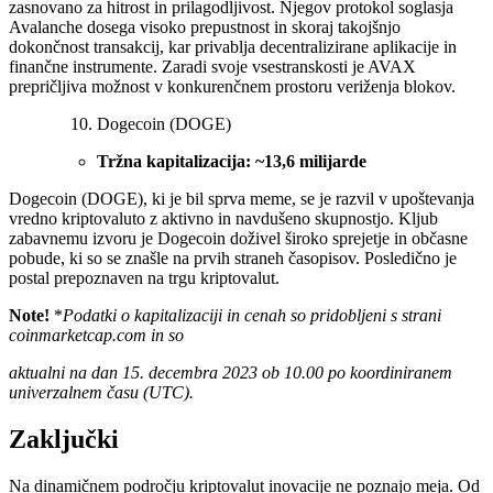
zasnovano za hitrost in prilagodljivost. Njegov protokol soglasja
Avalanche dosega visoko prepustnost in skoraj takojšnjo
dokončnost transakcij, kar privablja decentralizirane aplikacije in
finančne instrumente. Zaradi svoje vsestranskosti je AVAX
prepričljiva možnost v konkurenčnem prostoru veriženja blokov.
Dogecoin (DOGE)
Tržna kapitalizacija: ~13,6 milijarde
Dogecoin (DOGE), ki je bil sprva meme, se je razvil v upoštevanja
vredno kriptovaluto z aktivno in navdušeno skupnostjo. Kljub
zabavnemu izvoru je Dogecoin doživel široko sprejetje in občasne
pobude, ki so se znašle na prvih straneh časopisov. Posledično je
postal prepoznaven na trgu kriptovalut.
Note!
*
Podatki o kapitalizaciji in cenah so pridobljeni s strani
coinmarketcap.com in so
aktualni na dan 15. decembra 2023 ob 10.00 po koordiniranem
univerzalnem času (UTC).
Zaključki
Na dinamičnem področju kriptovalut inovacije ne poznajo meja. Od