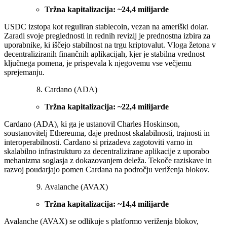
Tržna kapitalizacija: ~24,4 milijarde
USDC izstopa kot reguliran stablecoin, vezan na ameriški dolar.
Zaradi svoje preglednosti in rednih revizij je prednostna izbira za
uporabnike, ki iščejo stabilnost na trgu kriptovalut. Vloga žetona v
decentraliziranih finančnih aplikacijah, kjer je stabilna vrednost
ključnega pomena, je prispevala k njegovemu vse večjemu
sprejemanju.
Cardano (ADA)
Tržna kapitalizacija: ~22,4 milijarde
Cardano (ADA), ki ga je ustanovil Charles Hoskinson,
soustanovitelj Ethereuma, daje prednost skalabilnosti, trajnosti in
interoperabilnosti. Cardano si prizadeva zagotoviti varno in
skalabilno infrastrukturo za decentralizirane aplikacije z uporabo
mehanizma soglasja z dokazovanjem deleža. Tekoče raziskave in
razvoj poudarjajo pomen Cardana na področju veriženja blokov.
Avalanche (AVAX)
Tržna kapitalizacija: ~14,4 milijarde
Avalanche (AVAX) se odlikuje s platformo veriženja blokov,