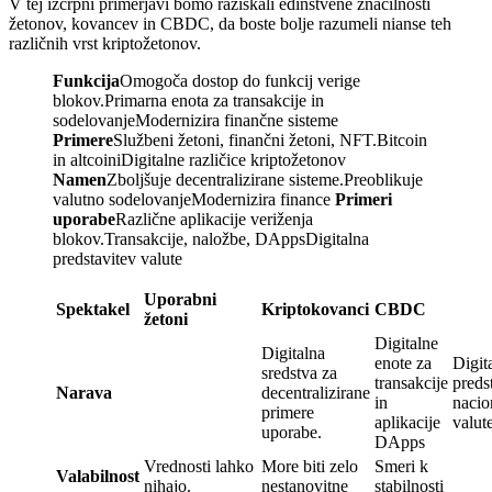
V tej izčrpni primerjavi bomo raziskali edinstvene značilnosti
žetonov, kovancev in CBDC, da boste bolje razumeli nianse teh
različnih vrst kriptožetonov.
Funkcija
Omogoča dostop do funkcij verige
blokov.Primarna enota za transakcije in
sodelovanjeModernizira finančne sisteme
Primere
Službeni žetoni, finančni žetoni, NFT.Bitcoin
in altcoiniDigitalne različice kriptožetonov
Namen
Zboljšuje decentralizirane sisteme.Preoblikuje
valutno sodelovanjeModernizira finance
Primeri
uporabe
Različne aplikacije veriženja
blokov.Transakcije, naložbe, DAppsDigitalna
predstavitev valute
Uporabni
Spektakel
Kriptokovanci
CBDC
žetoni
Digitalne
Digitalna
enote za
Digit
sredstva za
transakcije
preds
Narava
decentralizirane
in
nacio
primere
aplikacije
valut
uporabe.
DApps
Vrednosti lahko
More biti zelo
Smeri k
Valabilnost
nihajo.
nestanovitne
stabilnosti