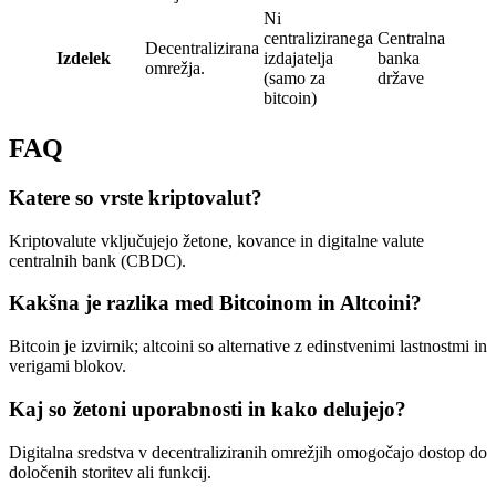
Ni
centraliziranega
Centralna
Decentralizirana
Izdelek
izdajatelja
banka
omrežja.
(samo za
države
bitcoin)
FAQ
Katere so vrste kriptovalut?
Kriptovalute vključujejo žetone, kovance in digitalne valute
centralnih bank (CBDC).
Kakšna je razlika med Bitcoinom in Altcoini?
Bitcoin je izvirnik; altcoini so alternative z edinstvenimi lastnostmi in
verigami blokov.
Kaj so žetoni uporabnosti in kako delujejo?
Digitalna sredstva v decentraliziranih omrežjih omogočajo dostop do
določenih storitev ali funkcij.