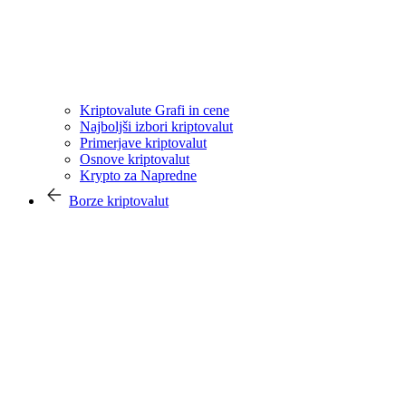
Kriptovalute Grafi in cene
Najboljši izbori kriptovalut
Primerjave kriptovalut
Osnove kriptovalut
Krypto za Napredne
Borze kriptovalut