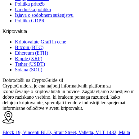
Politika pritožb
Uredniška politika
Izjava o sodobnem suženjstvu
Politika GDPR
Kriptovaluta
Kriptovalute Grafi in cene
Bitcoin (BTC)
Ethereum (ETH)
Ripple (XRP)
Tether (USDT)
Solana (SOL)
Dobrodošli na CryptoGuide.si!
CryptoGuide.si je ena najbolj informativnih platform za
izobraževanje o kriptovalutah in novice. Zagotavljamo zanesljivo in
dobro raziskano vsebino, ki bralcem pomaga razumeti, kako
delujejo kriptovalute, spremljati trende v industriji ter sprejemati
informirane odločitve v svetu kriptovalut.
Block 19, Vincenti BLD, Strait Street, Valletta, VLT 1432, Malta