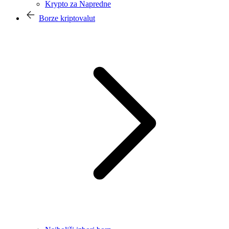
Krypto za Napredne
Borze kriptovalut