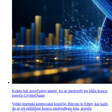
Kripto kiti povečujejo imetje, ko se medvedji trg bliža koncu,
poroča CryptoQuant
Veliki imetniki kriptovalut kopičijo Bitcoin in Ether, kar kaže,
da se trg približuje koncu medvedjega trga, poroča