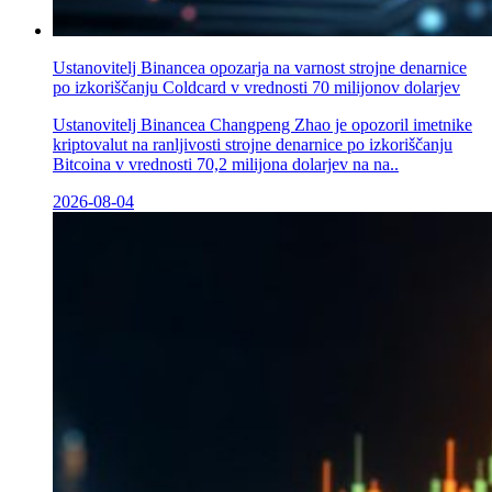
Ustanovitelj Binancea opozarja na varnost strojne denarnice
po izkoriščanju Coldcard v vrednosti 70 milijonov dolarjev
Ustanovitelj Binancea Changpeng Zhao je opozoril imetnike
kriptovalut na ranljivosti strojne denarnice po izkoriščanju
Bitcoina v vrednosti 70,2 milijona dolarjev na na..
2026-08-04