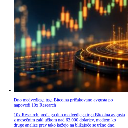
Dno medvedjega trga Bitcoina pričakovano avgusta po
napovedi 10x Research
10x Research predlaga dno medvedjega trga Bitcoina avgusta
z mesečnim zaključkom nad 63.000 dolarjev, medtem ko
druge analize prav tako kažejo na bližajoče se tržno dno.