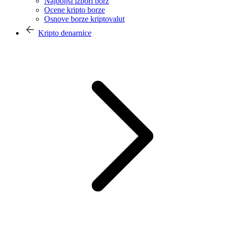
Najboljši izbori borz
Ocene kripto borze
Osnove borze kriptovalut
Kripto denarnice