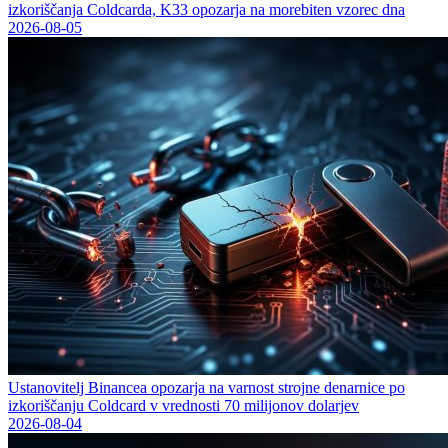
izkoriščanja Coldcarda, K33 opozarja na morebiten vzorec dna
2026-08-05
Ustanovitelj Binancea opozarja na varnost strojne denarnice po
izkoriščanju Coldcard v vrednosti 70 milijonov dolarjev
2026-08-04