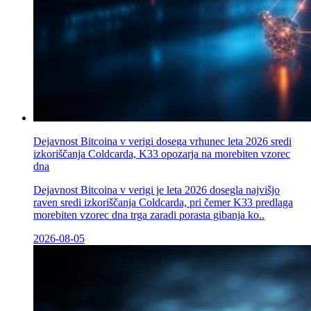
Dejavnost Bitcoina v verigi dosega vrhunec leta 2026 sredi
izkoriščanja Coldcarda, K33 opozarja na morebiten vzorec
dna
Dejavnost Bitcoina v verigi je leta 2026 dosegla najvišjo
raven sredi izkoriščanja Coldcarda, pri čemer K33 predlaga
morebiten vzorec dna trga zaradi porasta gibanja ko..
2026-08-05