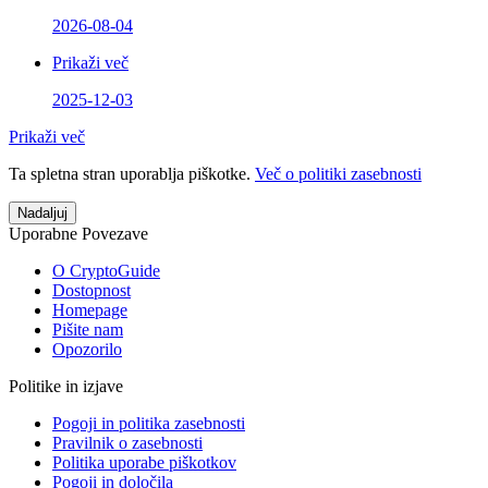
2026-08-04
Prikaži več
2025-12-03
Prikaži več
Ta spletna stran uporablja piškotke.
Več o politiki zasebnosti
Nadaljuj
Uporabne Povezave
O CryptoGuide
Dostopnost
Homepage
Pišite nam
Opozorilo
Politike in izjave
Pogoji in politika zasebnosti
Pravilnik o zasebnosti
Politika uporabe piškotkov
Pogoji in določila