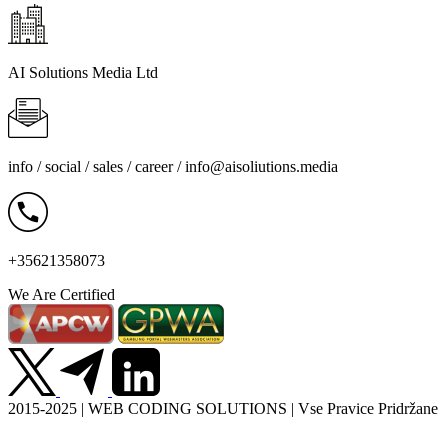
AI Solutions Media Ltd
info / social / sales / career /
info@aisoliutions.media
+35621358073
We Are Certified
2015-2025 | WEB CODING SOLUTIONS | Vse Pravice Pridržane