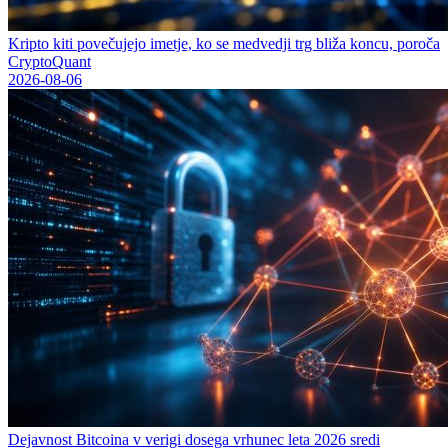
Kripto kiti povečujejo imetje, ko se medvedji trg bliža koncu, poroča
CryptoQuant
2026-08-06
Dejavnost Bitcoina v verigi dosega vrhunec leta 2026 sredi