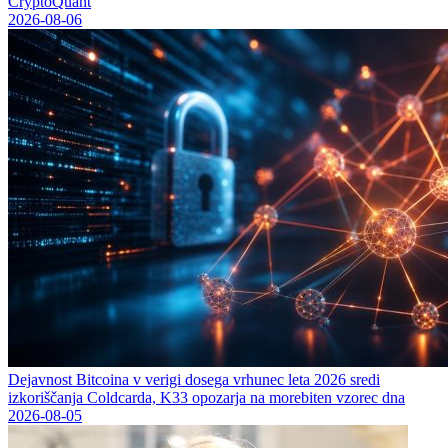
CryptoQuant
2026-08-06
Dejavnost Bitcoina v verigi dosega vrhunec leta 2026 sredi
izkoriščanja Coldcarda, K33 opozarja na morebiten vzorec dna
2026-08-05