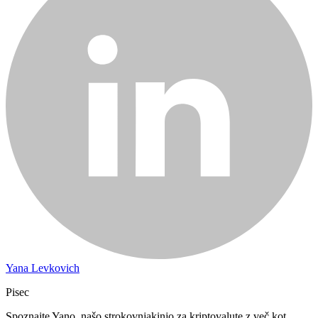
Yana Levkovich
Pisec
Spoznajte Yano, našo strokovnjakinjo za kriptovalute z več kot