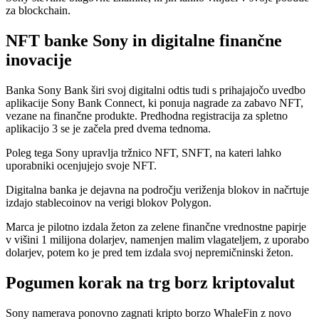
za blockchain.
NFT banke Sony in digitalne finančne
inovacije
Banka Sony Bank širi svoj digitalni odtis tudi s prihajajočo uvedbo
aplikacije Sony Bank Connect, ki ponuja nagrade za zabavo NFT,
vezane na finančne produkte. Predhodna registracija za spletno
aplikacijo 3 se je začela pred dvema tednoma.
Poleg tega Sony upravlja tržnico NFT, SNFT, na kateri lahko
uporabniki ocenjujejo svoje NFT.
Digitalna banka je dejavna na področju veriženja blokov in načrtuje
izdajo stablecoinov na verigi blokov Polygon.
Marca je pilotno izdala žeton za zelene finančne vrednostne papirje
v višini 1 milijona dolarjev, namenjen malim vlagateljem, z uporabo
dolarjev, potem ko je pred tem izdala svoj nepremičninski žeton.
Pogumen korak na trg borz kriptovalut
Sony namerava ponovno zagnati kripto borzo WhaleFin z novo