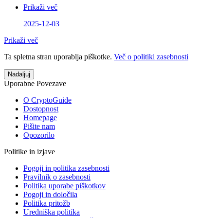
Prikaži več
2025-12-03
Prikaži več
Ta spletna stran uporablja piškotke.
Več o politiki zasebnosti
Nadaljuj
Uporabne Povezave
O CryptoGuide
Dostopnost
Homepage
Pišite nam
Opozorilo
Politike in izjave
Pogoji in politika zasebnosti
Pravilnik o zasebnosti
Politika uporabe piškotkov
Pogoji in določila
Politika pritožb
Uredniška politika