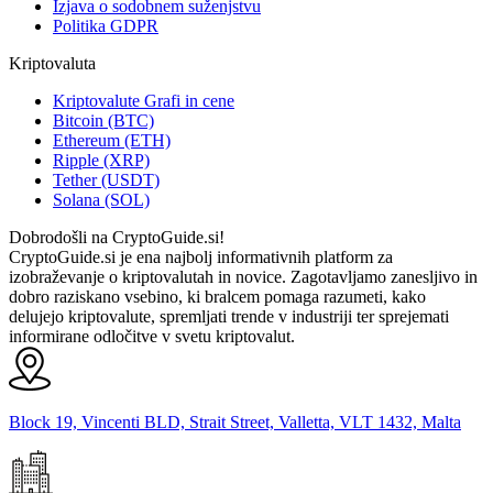
Izjava o sodobnem suženjstvu
Politika GDPR
Kriptovaluta
Kriptovalute Grafi in cene
Bitcoin (BTC)
Ethereum (ETH)
Ripple (XRP)
Tether (USDT)
Solana (SOL)
Dobrodošli na CryptoGuide.si!
CryptoGuide.si je ena najbolj informativnih platform za
izobraževanje o kriptovalutah in novice. Zagotavljamo zanesljivo in
dobro raziskano vsebino, ki bralcem pomaga razumeti, kako
delujejo kriptovalute, spremljati trende v industriji ter sprejemati
informirane odločitve v svetu kriptovalut.
Block 19, Vincenti BLD, Strait Street, Valletta, VLT 1432, Malta