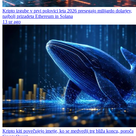
Kripto izgube v prvi polovici leta 2026 presegajo milijardo dolarjev,
najbolj prizadeta Ethereum in Solana
13 ur ago
Kripto kiti povečujejo imetje, ko se medvedji trg bliža koncu, poroča