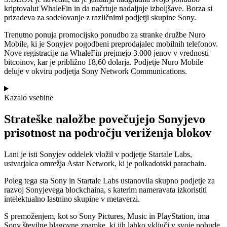
kriptovalut WhaleFin in da načrtuje nadaljnje izboljšave. Borza si
prizadeva za sodelovanje z različnimi podjetji skupine Sony.
Trenutno ponuja promocijsko ponudbo za stranke družbe Nuro
Mobile, ki je Sonyjev pogodbeni preprodajalec mobilnih telefonov.
Nove registracije na WhaleFin prejmejo 3.000 jenov v vrednosti
bitcoinov, kar je približno 18,60 dolarja. Podjetje Nuro Mobile
deluje v okviru podjetja Sony Network Communications.
Kazalo vsebine
Strateške naložbe povečujejo Sonyjevo
prisotnost na področju veriženja blokov
Lani je isti Sonyjev oddelek vložil v podjetje Startale Labs,
ustvarjalca omrežja Astar Network, ki je polkadotski parachain.
Poleg tega sta Sony in Startale Labs ustanovila skupno podjetje za
razvoj Sonyjevega blockchaina, s katerim nameravata izkoristiti
intelektualno lastnino skupine v metaverzi.
S premoženjem, kot so Sony Pictures, Music in PlayStation, ima
Sony številne blagovne znamke, ki jih lahko vključi v svoje pobude