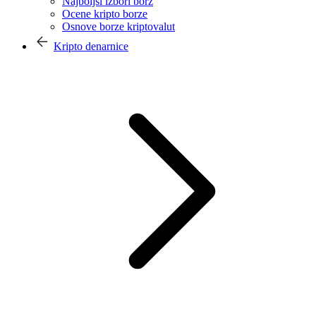
Najboljši izbori borz
Ocene kripto borze
Osnove borze kriptovalut
Kripto denarnice