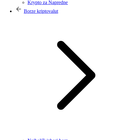
Krypto za Napredne
Borze kriptovalut