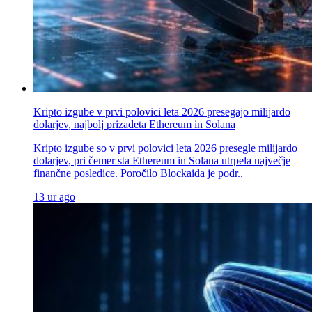
Kripto izgube v prvi polovici leta 2026 presegajo milijardo
dolarjev, najbolj prizadeta Ethereum in Solana
Kripto izgube so v prvi polovici leta 2026 presegle milijardo
dolarjev, pri čemer sta Ethereum in Solana utrpela največje
finančne posledice. Poročilo Blockaida je podr..
13 ur ago