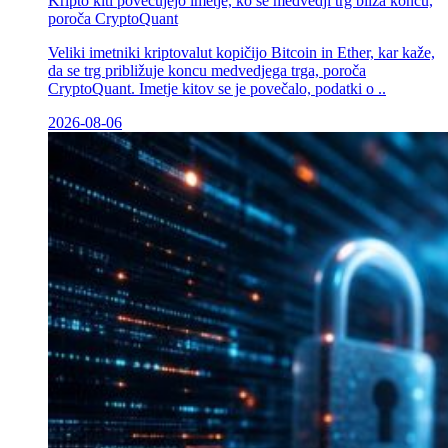
Kripto kiti povečujejo imetje, ko se medvedji trg bliža koncu,
poroča CryptoQuant
Veliki imetniki kriptovalut kopičijo Bitcoin in Ether, kar kaže,
da se trg približuje koncu medvedjega trga, poroča
CryptoQuant. Imetje kitov se je povečalo, podatki o ..
2026-08-06