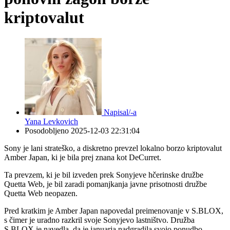
kriptovalut
Napisal/-a
Yana Levkovich
Posodobljeno
2025-12-03 22:31:04
Sony je lani strateško, a diskretno prevzel lokalno borzo kriptovalut
Amber Japan, ki je bila prej znana kot DeCurret.
Ta prevzem, ki je bil izveden prek Sonyjeve hčerinske družbe
Quetta Web, je bil zaradi pomanjkanja javne prisotnosti družbe
Quetta Web neopazen.
Pred kratkim je Amber Japan napovedal preimenovanje v S.BLOX,
s čimer je uradno razkril svoje Sonyjevo lastništvo. Družba
S.BLOX je navedla, da je januarja nadgradila svojo ponudbo