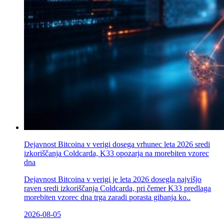
Dejavnost Bitcoina v verigi dosega vrhunec leta 2026 sredi
izkoriščanja Coldcarda, K33 opozarja na morebiten vzorec
dna
Dejavnost Bitcoina v verigi je leta 2026 dosegla najvišjo
raven sredi izkoriščanja Coldcarda, pri čemer K33 predlaga
morebiten vzorec dna trga zaradi porasta gibanja ko..
2026-08-05