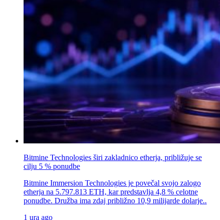
Bitmine Technologies širi zakladnico etherja, približuje se
cilju 5 % ponudbe
Bitmine Immersion Technologies je povečal svojo zalogo
etherja na 5.797.813 ETH, kar predstavlja 4,8 % celotne
ponudbe. Družba ima zdaj približno 10,9 milijarde dolarje..
1 ura ago