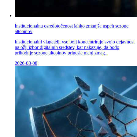
Institucionalna osredotočenost lahko zmanjša uspeh sezone
altcoinov
Institucionalni vlagatelji vse bolj koncentrirajo svojo dejavnost
na ožji izbor digitalnih sredstev, kar nakazuje, da bodo
prihodnje sezone altcoinov prinesle manj zmag..
2026-08-08