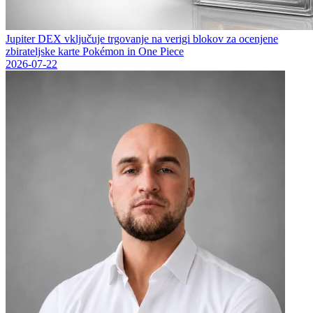
Jupiter DEX vključuje trgovanje na verigi blokov za ocenjene
zbirateljske karte Pokémon in One Piece
2026-07-22