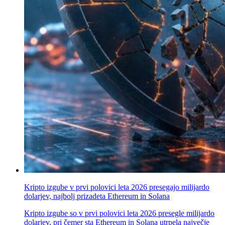
Kripto izgube v prvi polovici leta 2026 presegajo milijardo
dolarjev, najbolj prizadeta Ethereum in Solana
Kripto izgube so v prvi polovici leta 2026 presegle milijardo
dolarjev, pri čemer sta Ethereum in Solana utrpela največje