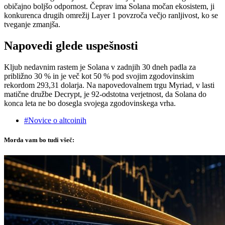
običajno boljšo odpornost. Čeprav ima Solana močan ekosistem, ji
konkurenca drugih omrežij Layer 1 povzroča večjo ranljivost, ko se
tveganje zmanjša.
Napovedi glede uspešnosti
Kljub nedavnim rastem je Solana v zadnjih 30 dneh padla za
približno 30 % in je več kot 50 % pod svojim zgodovinskim
rekordom 293,31 dolarja. Na napovedovalnem trgu Myriad, v lasti
matične družbe Decrypt, je 92-odstotna verjetnost, da Solana do
konca leta ne bo dosegla svojega zgodovinskega vrha.
#Novice o altcoinih
Morda vam bo tudi všeč: