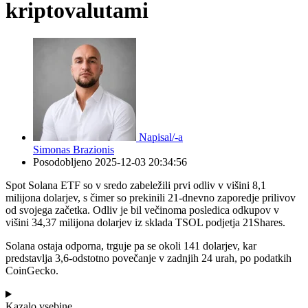
kriptovalutami
Napisal/-a
Simonas Brazionis
Posodobljeno
2025-12-03 20:34:56
Spot Solana ETF so v sredo zabeležili prvi odliv v višini 8,1
milijona dolarjev, s čimer so prekinili 21-dnevno zaporedje prilivov
od svojega začetka. Odliv je bil večinoma posledica odkupov v
višini 34,37 milijona dolarjev iz sklada TSOL podjetja 21Shares.
Solana ostaja odporna, trguje pa se okoli 141 dolarjev, kar
predstavlja 3,6-odstotno povečanje v zadnjih 24 urah, po podatkih
CoinGecko.
Kazalo vsebine