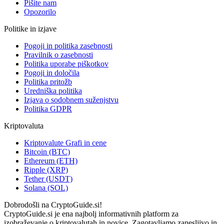
Pišite nam
Opozorilo
Politike in izjave
Pogoji in politika zasebnosti
Pravilnik o zasebnosti
Politika uporabe piškotkov
Pogoji in določila
Politika pritožb
Uredniška politika
Izjava o sodobnem suženjstvu
Politika GDPR
Kriptovaluta
Kriptovalute Grafi in cene
Bitcoin (BTC)
Ethereum (ETH)
Ripple (XRP)
Tether (USDT)
Solana (SOL)
Dobrodošli na CryptoGuide.si!
CryptoGuide.si je ena najbolj informativnih platform za
izobraževanje o kriptovalutah in novice. Zagotavljamo zanesljivo in