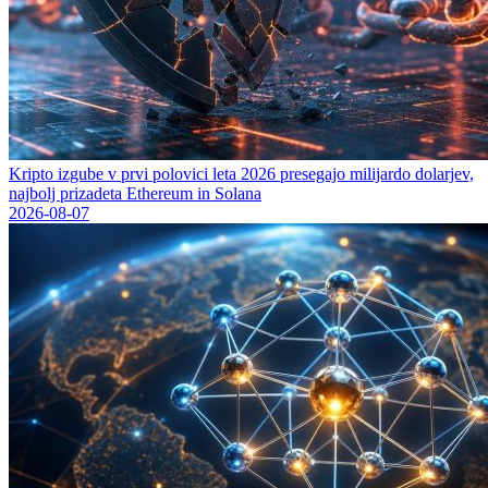
Kripto izgube v prvi polovici leta 2026 presegajo milijardo dolarjev,
najbolj prizadeta Ethereum in Solana
2026-08-07