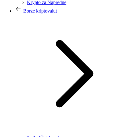
Krypto za Napredne
Borze kriptovalut