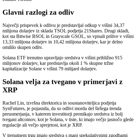
Glavni razlogi za odliv
Največji prispevek k odlivu je predstavljal odkup v višini 34,37
milijona dolarjev iz sklada TSOL podjetja 21Shares. Drugi skladi,
kot sta Bitwise BSOL in Grayscale GSOL, so vpisali prilive v višini
13,33 milijona dolarjev in 10,42 milijona dolarjev, kar je delno
omililo skupen odliv.
Solana ETF trenutno upravljajo sredstva v višini približno 915
milijonov dolarjev, kar predstavlja okoli 1 % skupne tržne
kapitalizacije Solane v višini 79 milijard dolarjev.
Solana velja za tvegano v primerjavi z
XRP
Rachel Lin, izvršna direktorica in soustanoviteljica podjetja
SynFutures, je pojasnila, da so odlivi morda del širšega trenda
preusmerjanja, v katerem investitorji premikajo sredstva iz bolj
tvegani altcoinov, kot je Solana, v tiste, ki imajo večjo jasnočo glede
regulacije ali večjo sprejetost, kot je XRP.
V trenutnem trgu imajo sredstva s manj spekulativnimi zgodbami