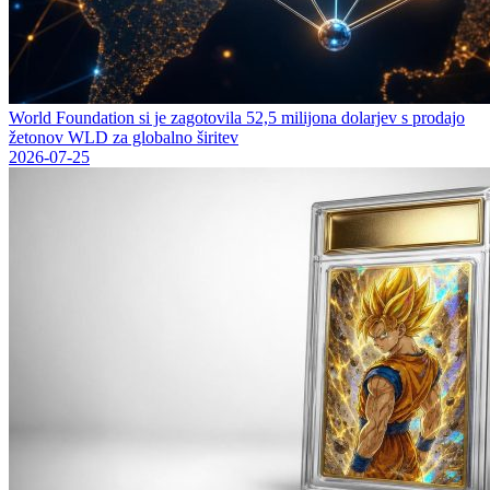
World Foundation si je zagotovila 52,5 milijona dolarjev s prodajo
žetonov WLD za globalno širitev
2026-07-25