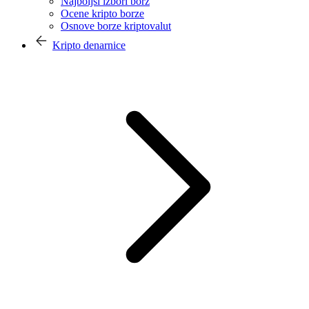
Najboljši izbori borz
Ocene kripto borze
Osnove borze kriptovalut
Kripto denarnice