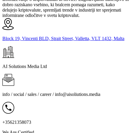
dobro raziskano vsebino, ki bralcem pomaga razumeti, kako
delujejo kriptovalute, spremljati trende v industriji ter sprejemati
informirane odločitve v svetu kriptovalut.
Block 19, Vincenti BLD, Strait Street, Valletta, VLT 1432, Malta
AI Solutions Media Ltd
info / social / sales / career /
info@aisoliutions.media
+35621358073
We Are Certified