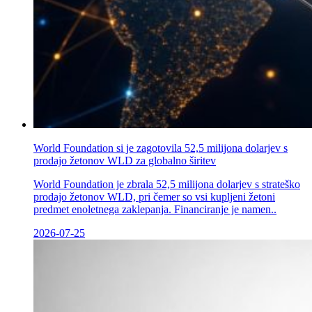
World Foundation si je zagotovila 52,5 milijona dolarjev s
prodajo žetonov WLD za globalno širitev
World Foundation je zbrala 52,5 milijona dolarjev s strateško
prodajo žetonov WLD, pri čemer so vsi kupljeni žetoni
predmet enoletnega zaklepanja. Financiranje je namen..
2026-07-25