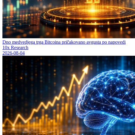
Dno medvedjega trga Bitcoina pričakovano avgusta po napovedi
10x Research
2026-08-04