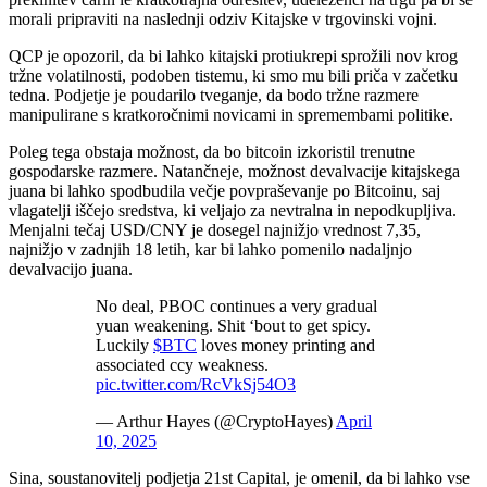
morali pripraviti na naslednji odziv Kitajske v trgovinski vojni.
QCP je opozoril, da bi lahko kitajski protiukrepi sprožili nov krog
tržne volatilnosti, podoben tistemu, ki smo mu bili priča v začetku
tedna. Podjetje je poudarilo tveganje, da bodo tržne razmere
manipulirane s kratkoročnimi novicami in spremembami politike.
Poleg tega obstaja možnost, da bo bitcoin izkoristil trenutne
gospodarske razmere. Natančneje, možnost devalvacije kitajskega
juana bi lahko spodbudila večje povpraševanje po Bitcoinu, saj
vlagatelji iščejo sredstva, ki veljajo za nevtralna in nepodkupljiva.
Menjalni tečaj USD/CNY je dosegel najnižjo vrednost 7,35,
najnižjo v zadnjih 18 letih, kar bi lahko pomenilo nadaljnjo
devalvacijo juana.
No deal, PBOC continues a very gradual
yuan weakening. Shit ‘bout to get spicy.
Luckily
$BTC
loves money printing and
associated ccy weakness.
pic.twitter.com/RcVkSj54O3
— Arthur Hayes (@CryptoHayes)
April
10, 2025
Sina, soustanovitelj podjetja 21st Capital, je omenil, da bi lahko vse