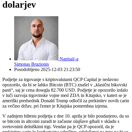
dolarjev
Napisal/-a
Simonas Brazionis
Posodobljeno
2025-12-03 21:23:50
Podjetje za trgovanje s kriptovalutami QCP Capital je nedavno
opozorilo, da bi se lahko Bitcoin (BTC) znašel v „klasični bikovski
pasti“, saj je cena dosegla 82.700 USD. Podjetje je opozorilo izdalo
v luči razvoja trgovinske vojne med ZDA in Kitajsko, v kateri se je
ameriški predsednik Donald Trump odločil za prekinitev novih carin
za večino držav, pri čemer je Kitajska pomembna izjema.
V zadnjem biltenu podjetja z dne 10. aprila je bilo poudarjeno, da so
se bitcoin in altcoini zaradi te začasne olajšave gibali v skladu s
svetovnimi delniškimi trgi. Vendar pa je QCP opozoril, da je
prekinitev carin le kratkotrajna odrešitev, udeleženci na trgu pa bi se