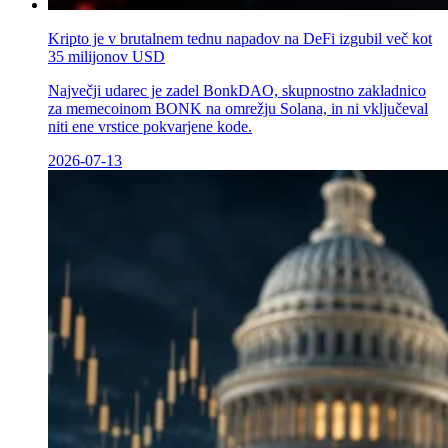
Kripto je v brutalnem tednu napadov na DeFi izgubil več kot
35 milijonov USD
Največji udarec je zadel BonkDAO, skupnostno zakladnico
za memecoinom BONK na omrežju Solana, in ni vključeval
niti ene vrstice pokvarjene kode.
2026-07-13