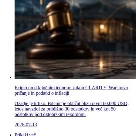
Kripto pred ključnim tednom: zakon CLARITY, Warshovo
pričanje in podatki o inflaciji
Ozadje je krhko. Bitcoin je obtičal blizu ravni 60.000 USD,
letos navzdol za približno 30 odstotkov in več kot 50
odstotkov pod oktobrskim rekordom.
2026-07-13
Prikaži več