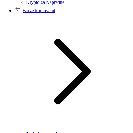
Krypto za Napredne
Borze kriptovalut