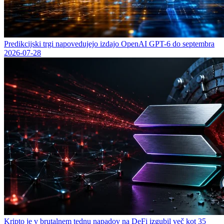
Predikcijski trgi napovedujejo izdajo OpenAI GPT-6 do septembra
2026-07-28
Kripto je v brutalnem tednu napadov na DeFi izgubil več kot 35