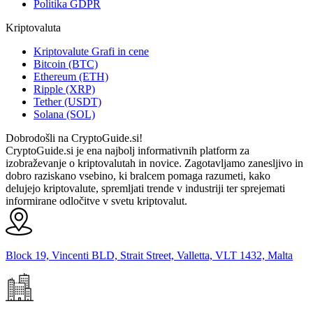
Politika GDPR
Kriptovaluta
Kriptovalute Grafi in cene
Bitcoin (BTC)
Ethereum (ETH)
Ripple (XRP)
Tether (USDT)
Solana (SOL)
Dobrodošli na CryptoGuide.si!
CryptoGuide.si je ena najbolj informativnih platform za
izobraževanje o kriptovalutah in novice. Zagotavljamo zanesljivo in
dobro raziskano vsebino, ki bralcem pomaga razumeti, kako
delujejo kriptovalute, spremljati trende v industriji ter sprejemati
informirane odločitve v svetu kriptovalut.
Block 19, Vincenti BLD, Strait Street, Valletta, VLT 1432, Malta