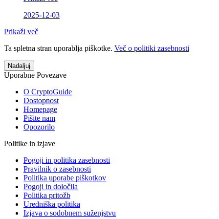
2025-12-03
Prikaži več
Ta spletna stran uporablja piškotke.
Več o politiki zasebnosti
Nadaljuj
Uporabne Povezave
O CryptoGuide
Dostopnost
Homepage
Pišite nam
Opozorilo
Politike in izjave
Pogoji in politika zasebnosti
Pravilnik o zasebnosti
Politika uporabe piškotkov
Pogoji in določila
Politika pritožb
Uredniška politika
Izjava o sodobnem suženjstvu