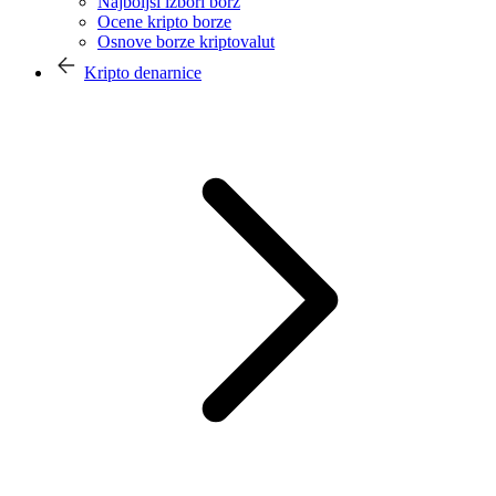
Najboljši izbori borz
Ocene kripto borze
Osnove borze kriptovalut
Kripto denarnice