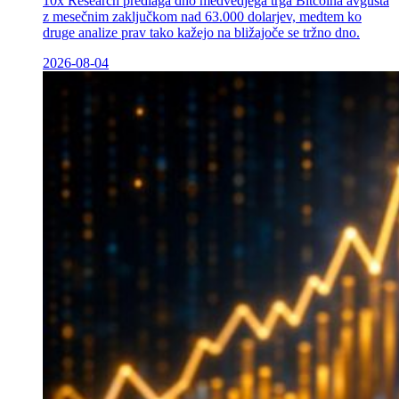
10x Research predlaga dno medvedjega trga Bitcoina avgusta
z mesečnim zaključkom nad 63.000 dolarjev, medtem ko
druge analize prav tako kažejo na bližajoče se tržno dno.
2026-08-04