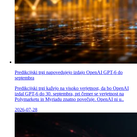
Predikcijski trgi napovedujejo izdajo OpenAI GPT-6 do
septembra
Predikcijski trgi kažejo na visoko verjetnost, da bo OpenAI
izdal GPT-6 do 30. septembra, pri čemer se verjetnost na
Polymarketu in Myriadu znatno povečuje. OpenAI ni u..
2026-07-28