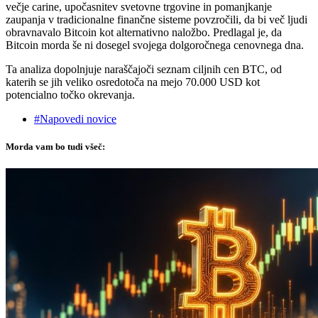
večje carine, upočasnitev svetovne trgovine in pomanjkanje
zaupanja v tradicionalne finančne sisteme povzročili, da bi več ljudi
obravnavalo Bitcoin kot alternativno naložbo. Predlagal je, da
Bitcoin morda še ni dosegel svojega dolgoročnega cenovnega dna.
Ta analiza dopolnjuje naraščajoči seznam ciljnih cen BTC, od
katerih se jih veliko osredotoča na mejo 70.000 USD kot
potencialno točko okrevanja.
#Napovedi novice
Morda vam bo tudi všeč: