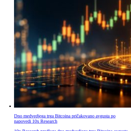
Dno medvedjega trga Bitcoina pričakovano avgusta po
napovedi 10x Research