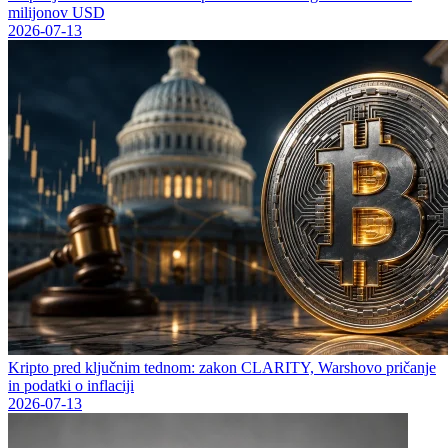
milijonov USD
2026-07-13
Kripto pred ključnim tednom: zakon CLARITY, Warshovo pričanje
in podatki o inflaciji
2026-07-13