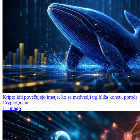
Kripto kiti povečujejo imetje, ko se medvedji trg bliža koncu, poroča
CryptoQuant
11 ur ago