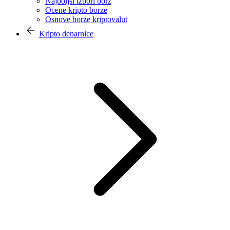
Najboljši izbori borz
Ocene kripto borze
Osnove borze kriptovalut
Kripto denarnice