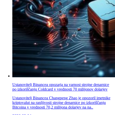
Ustanovitelj Binancea opozarja na varnost strojne denarnice
po izkoriščanju Coldcard v vrednosti 70 milijonov dolarjev
Ustanovitelj Binancea Changpeng Zhao je opozoril imetnike
kriptovalut na ranljivosti strojne denarnice po izkoriščanju
Bitcoina v vrednosti 70,2 milijona dolarjev na na..