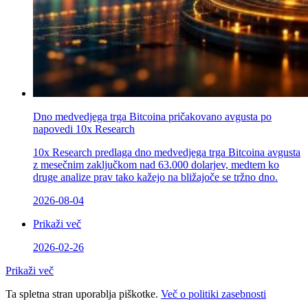
Dno medvedjega trga Bitcoina pričakovano avgusta po
napovedi 10x Research
10x Research predlaga dno medvedjega trga Bitcoina avgusta
z mesečnim zaključkom nad 63.000 dolarjev, medtem ko
druge analize prav tako kažejo na bližajoče se tržno dno.
2026-08-04
Prikaži več
2026-02-26
Prikaži več
Ta spletna stran uporablja piškotke.
Več o politiki zasebnosti