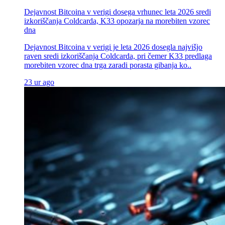
Dejavnost Bitcoina v verigi dosega vrhunec leta 2026 sredi
izkoriščanja Coldcarda, K33 opozarja na morebiten vzorec
dna
Dejavnost Bitcoina v verigi je leta 2026 dosegla najvišjo
raven sredi izkoriščanja Coldcarda, pri čemer K33 predlaga
morebiten vzorec dna trga zaradi porasta gibanja ko..
23 ur ago