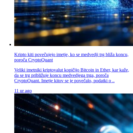
Kripto kiti povečujejo imetje, ko se medvedji trg bliža koncu,
poroča CryptoQuant
Veliki imetniki kriptovalut kopičijo Bitcoin in Ether, kar kaže,
da se trg približuje koncu medvedjega trga, poroča
CryptoQuant. Imetje kitov se je povečalo, podatki o ..
11 ur ago