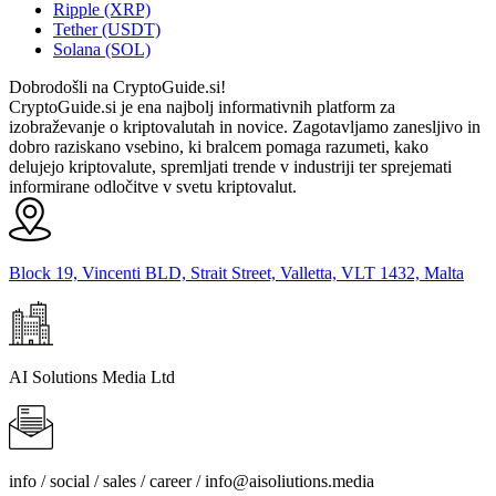
Ripple (XRP)
Tether (USDT)
Solana (SOL)
Dobrodošli na CryptoGuide.si!
CryptoGuide.si je ena najbolj informativnih platform za
izobraževanje o kriptovalutah in novice. Zagotavljamo zanesljivo in
dobro raziskano vsebino, ki bralcem pomaga razumeti, kako
delujejo kriptovalute, spremljati trende v industriji ter sprejemati
informirane odločitve v svetu kriptovalut.
Block 19, Vincenti BLD, Strait Street, Valletta, VLT 1432, Malta
AI Solutions Media Ltd
info / social / sales / career /
info@aisoliutions.media