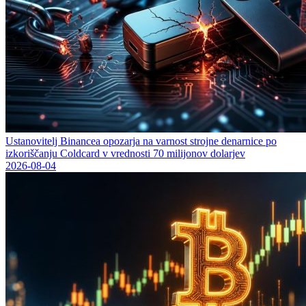
Ustanovitelj Binancea opozarja na varnost strojne denarnice po
izkoriščanju Coldcard v vrednosti 70 milijonov dolarjev
2026-08-04