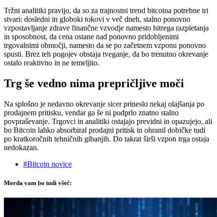
Tržni analitiki pravijo, da so za trajnostni trend bitcoina potrebne tri
stvari: dosledni in globoki tokovi v več dneh, stalno ponovno
vzpostavljanje zdrave finančne vzvodje namesto hitrega razpletanja
in sposobnost, da cena ostane nad ponovno pridobljenimi
trgovalnimi območji, namesto da se po začetnem vzponu ponovno
spusti. Brez teh pogojev obstaja tveganje, da bo trenutno okrevanje
ostalo reaktivno in ne temeljito.
Trg še vedno nima prepričljive moči
Na splošno je nedavno okrevanje sicer prineslo nekaj olajšanja po
prodajnem pritisku, vendar ga še ni podprlo znatno stalno
povpraševanje. Trgovci in analitiki ostajajo previdni in opazujejo, ali
bo Bitcoin lahko absorbiral prodajni pritisk in ohranil dobičke tudi
po kratkoročnih tehničnih gibanjih. Do takrat širši vzpon trga ostaja
nedokazan.
#Bitcoin novice
Morda vam bo tudi všeč: