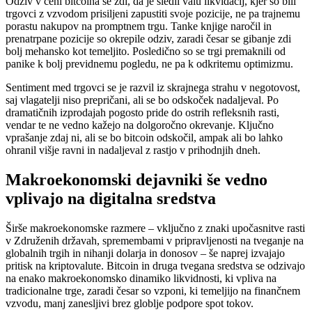
Odziv v ceni bitcoina se zdi, da je sledil valu likvidacij, kjer so bili
trgovci z vzvodom prisiljeni zapustiti svoje pozicije, ne pa trajnemu
porastu nakupov na promptnem trgu. Tanke knjige naročil in
prenatrpane pozicije so okrepile odziv, zaradi česar se gibanje zdi
bolj mehansko kot temeljito. Posledično so se trgi premaknili od
panike k bolj previdnemu pogledu, ne pa k odkritemu optimizmu.
Sentiment med trgovci se je razvil iz skrajnega strahu v negotovost,
saj vlagatelji niso prepričani, ali se bo odskoček nadaljeval. Po
dramatičnih izprodajah pogosto pride do ostrih refleksnih rasti,
vendar te ne vedno kažejo na dolgoročno okrevanje. Ključno
vprašanje zdaj ni, ali se bo bitcoin odskočil, ampak ali bo lahko
ohranil višje ravni in nadaljeval z rastjo v prihodnjih dneh.
Makroekonomski dejavniki še vedno
vplivajo na digitalna sredstva
Širše makroekonomske razmere – vključno z znaki upočasnitve rasti
v Združenih državah, spremembami v pripravljenosti na tveganje na
globalnih trgih in nihanji dolarja in donosov – še naprej izvajajo
pritisk na kriptovalute. Bitcoin in druga tvegana sredstva se odzivajo
na enako makroekonomsko dinamiko likvidnosti, ki vpliva na
tradicionalne trge, zaradi česar so vzponi, ki temeljijo na finančnem
vzvodu, manj zanesljivi brez globlje podpore spot tokov.