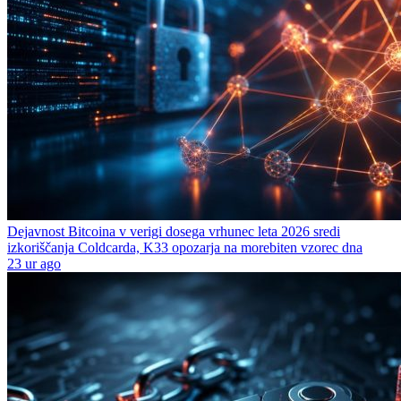
Dejavnost Bitcoina v verigi dosega vrhunec leta 2026 sredi
izkoriščanja Coldcarda, K33 opozarja na morebiten vzorec dna
23 ur ago