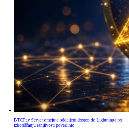
BTCPay Server omejuje oddaljeni dostop do Lightninga po
izkoriščanju ranljivosti poverilnic