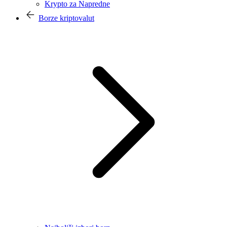
Krypto za Napredne
Borze kriptovalut