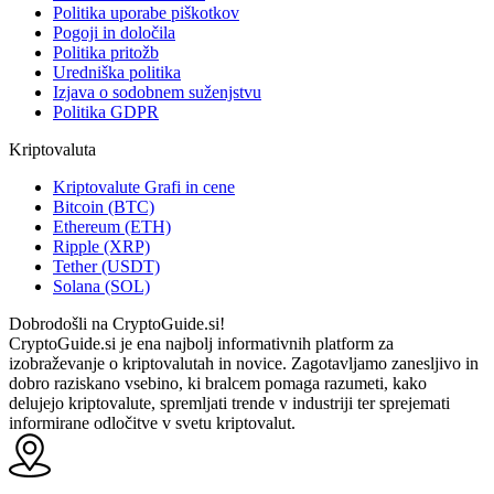
Politika uporabe piškotkov
Pogoji in določila
Politika pritožb
Uredniška politika
Izjava o sodobnem suženjstvu
Politika GDPR
Kriptovaluta
Kriptovalute Grafi in cene
Bitcoin (BTC)
Ethereum (ETH)
Ripple (XRP)
Tether (USDT)
Solana (SOL)
Dobrodošli na CryptoGuide.si!
CryptoGuide.si je ena najbolj informativnih platform za
izobraževanje o kriptovalutah in novice. Zagotavljamo zanesljivo in
dobro raziskano vsebino, ki bralcem pomaga razumeti, kako
delujejo kriptovalute, spremljati trende v industriji ter sprejemati
informirane odločitve v svetu kriptovalut.