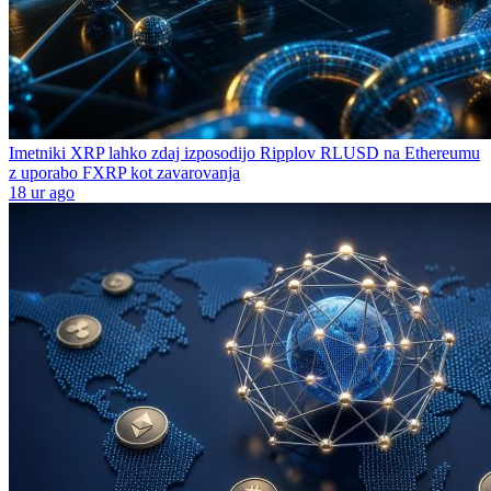
Imetniki XRP lahko zdaj izposodijo Ripplov RLUSD na Ethereumu
z uporabo FXRP kot zavarovanja
18 ur ago