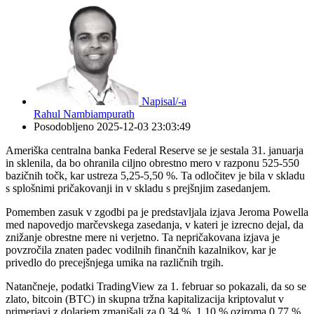
Napisal/-a
Rahul Nambiampurath
Posodobljeno
2025-12-03 23:03:49
Ameriška centralna banka Federal Reserve se je sestala 31. januarja
in sklenila, da bo ohranila ciljno obrestno mero v razponu 525-550
bazičnih točk, kar ustreza 5,25-5,50 %. Ta odločitev je bila v skladu
s splošnimi pričakovanji in v skladu s prejšnjim zasedanjem.
Pomemben zasuk v zgodbi pa je predstavljala izjava Jeroma Powella
med napovedjo marčevskega zasedanja, v kateri je izrecno dejal, da
znižanje obrestne mere ni verjetno. Ta nepričakovana izjava je
povzročila znaten padec vodilnih finančnih kazalnikov, kar je
privedlo do precejšnjega umika na različnih trgih.
Natančneje, podatki TradingView za 1. februar so pokazali, da so se
zlato, bitcoin (BTC) in skupna tržna kapitalizacija kriptovalut v
primerjavi z dolarjem zmanjšali za 0,34 %, 1,10 % oziroma 0,77 %.