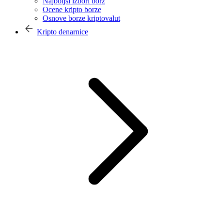
Najboljši izbori borz
Ocene kripto borze
Osnove borze kriptovalut
Kripto denarnice