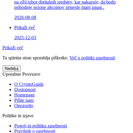
na ožji izbor digitalnih sredstev, kar nakazuje, da bodo
prihodnje sezone altcoinov prinesle manj zmag..
2026-08-08
Prikaži več
2025-12-03
Prikaži več
Ta spletna stran uporablja piškotke.
Več o politiki zasebnosti
Nadaljuj
Uporabne Povezave
O CryptoGuide
Dostopnost
Homepage
Pišite nam
Opozorilo
Politike in izjave
Pogoji in politika zasebnosti
Pravilnik o zasebnosti