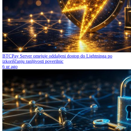
BTCPay Server omejuje oddaljeni dostop do Lightninga po
izkoriščanju ranljivosti poverilnic
6 ur ago