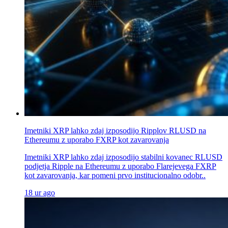
Imetniki XRP lahko zdaj izposodijo Ripplov RLUSD na
Ethereumu z uporabo FXRP kot zavarovanja
Imetniki XRP lahko zdaj izposodijo stabilni kovanec RLUSD
podjetja Ripple na Ethereumu z uporabo Flarejevega FXRP
kot zavarovanja, kar pomeni prvo institucionalno odobr..
18 ur ago