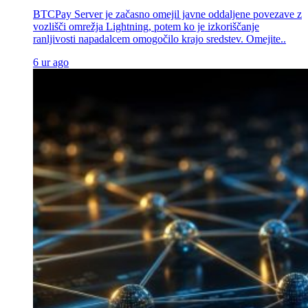
BTCPay Server je začasno omejil javne oddaljene povezave z
vozlišči omrežja Lightning, potem ko je izkoriščanje
ranljivosti napadalcem omogočilo krajo sredstev. Omejite..
6 ur ago