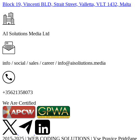
Block 19, Vincenti BLD, Strait Street, Valletta, VLT 1432, Malta
AI Solutions Media Ltd
info / social / sales / career /
info@aisoliutions.media
+35621358073
We Are Certified
2015-2025 | WEB CODING SOLUTIONS | Vse Pravice Pridržane