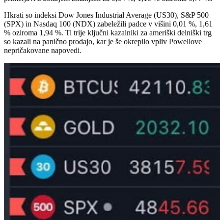
Hkrati so indeksi Dow Jones Industrial Average (US30), S&P 500
(SPX) in Nasdaq 100 (NDX) zabeležili padce v višini 0,01 %, 1,61
% oziroma 1,94 %. Ti trije ključni kazalniki za ameriški delniški trg
so kazali na panično prodajo, kar je še okrepilo vpliv Powellove
nepričakovane napovedi.