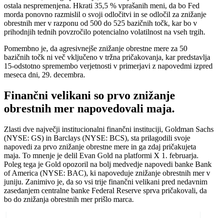
ostala nespremenjena. Hkrati 35,5 % vprašanih meni, da bo Fed
morda ponovno razmislil o svoji odločitvi in se odločil za znižanje
obrestnih mer v razponu od 500 do 525 bazičnih točk, kar bo v
prihodnjih tednih povzročilo potencialno volatilnost na vseh trgih.
Pomembno je, da agresivnejše znižanje obrestne mere za 50
bazičnih točk ni več vključeno v tržna pričakovanja, kar predstavlja
15-odstotno spremembo verjetnosti v primerjavi z napovedmi izpred
meseca dni, 29. decembra.
Finančni velikani so prvo znižanje
obrestnih mer napovedovali maja.
Zlasti dve največji institucionalni finančni instituciji, Goldman Sachs
(NYSE: GS) in Barclays (NYSE: BCS), sta prilagodili svoje
napovedi za prvo znižanje obrestne mere in ga zdaj pričakujeta
maja. To mnenje je delil Evan Gold na platformi X 1. februarja.
Poleg tega je Gold opozoril na bolj medvedje napovedi banke Bank
of America (NYSE: BAC), ki napoveduje znižanje obrestnih mer v
juniju. Zanimivo je, da so vsi trije finančni velikani pred nedavnim
zasedanjem centralne banke Federal Reserve sprva pričakovali, da
bo do znižanja obrestnih mer prišlo marca.