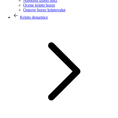
Najboljši izbori borz
Ocene kripto borze
Osnove borze kriptovalut
Kripto denarnice