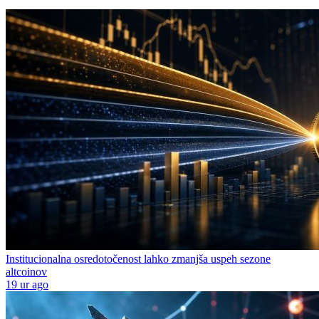
Institucionalna osredotočenost lahko zmanjša uspeh sezone
altcoinov
19 ur ago