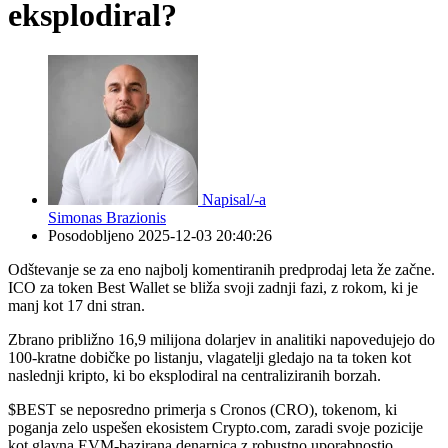
eksplodiral?
Napisal/-a
Simonas Brazionis
Posodobljeno
2025-12-03 20:40:26
Odštevanje se za eno najbolj komentiranih predprodaj leta že začne.
ICO za token Best Wallet se bliža svoji zadnji fazi, z rokom, ki je
manj kot 17 dni stran.
Zbrano približno 16,9 milijona dolarjev in analitiki napovedujejo do
100-kratne dobičke po listanju, vlagatelji gledajo na ta token kot
naslednji kripto, ki bo eksplodiral na centraliziranih borzah.
$BEST se neposredno primerja s Cronos (CRO), tokenom, ki
poganja zelo uspešen ekosistem Crypto.com, zaradi svoje pozicije
kot glavna EVM-bazirana denarnica z robustno uporabnostjo.