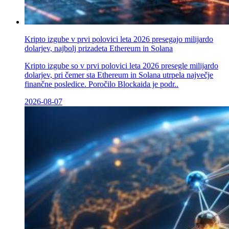
Kripto izgube v prvi polovici leta 2026 presegajo milijardo
dolarjev, najbolj prizadeta Ethereum in Solana
Kripto izgube so v prvi polovici leta 2026 presegle milijardo
dolarjev, pri čemer sta Ethereum in Solana utrpela največje
finančne posledice. Poročilo Blockaida je podr..
2026-08-07