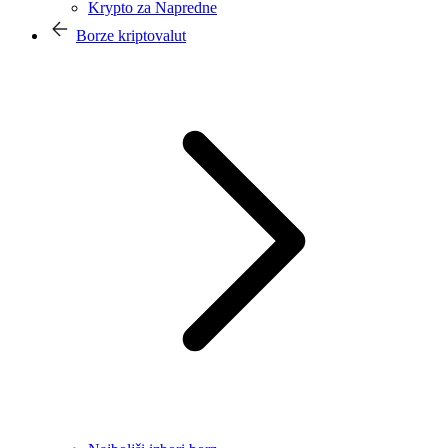
Krypto za Napredne
Borze kriptovalut