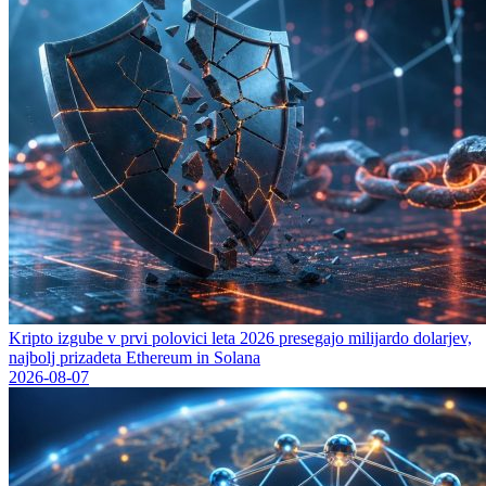
Kripto izgube v prvi polovici leta 2026 presegajo milijardo dolarjev,
najbolj prizadeta Ethereum in Solana
2026-08-07