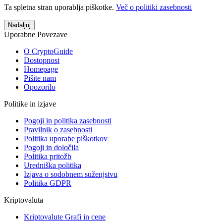
Ta spletna stran uporablja piškotke.
Več o politiki zasebnosti
Nadaljuj
Uporabne Povezave
O CryptoGuide
Dostopnost
Homepage
Pišite nam
Opozorilo
Politike in izjave
Pogoji in politika zasebnosti
Pravilnik o zasebnosti
Politika uporabe piškotkov
Pogoji in določila
Politika pritožb
Uredniška politika
Izjava o sodobnem suženjstvu
Politika GDPR
Kriptovaluta
Kriptovalute Grafi in cene