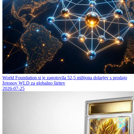
World Foundation si je zagotovila 52,5 milijona dolarjev s prodajo
žetonov WLD za globalno širitev
2026-07-25