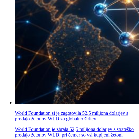
World Foundation si je zagotovila 52,5 milijona dolarjev s
prodajo žetonov WLD za globalno širitev
World Foundation je zbrala 52,5 milijona dolarjev s strateško
prodajo žetonov WLD, pri čemer so vsi kupljeni žetoni