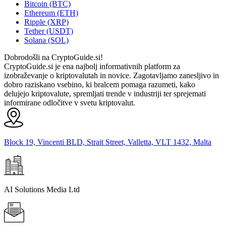
Bitcoin (BTC)
Ethereum (ETH)
Ripple (XRP)
Tether (USDT)
Solana (SOL)
Dobrodošli na CryptoGuide.si!
CryptoGuide.si je ena najbolj informativnih platform za
izobraževanje o kriptovalutah in novice. Zagotavljamo zanesljivo in
dobro raziskano vsebino, ki bralcem pomaga razumeti, kako
delujejo kriptovalute, spremljati trende v industriji ter sprejemati
informirane odločitve v svetu kriptovalut.
Block 19, Vincenti BLD, Strait Street, Valletta, VLT 1432, Malta
AI Solutions Media Ltd