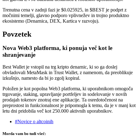
Trenutna cena v zadnji fazi je $0.025925, in $BEST je podprt z
močnimi temelji, glavno podporo vplivnežev in trojno produktno
ekosistemo (Denarnica, DEX, Kartica v razvoju).
Povzetek
Nova Web3 platforma, ki ponuja več kot le
shranjevanje
Best Wallet je vstopil na trg kripto denarnic, ki so ga doslej
obvladovali MetaMask in Trust Wallet, z namenom, da preoblikuje
izkušnjo, namesto da bi jo zgolj kopiral.
Položen je kot popolna Web3 platforma, ki uporabnikom omogoča
trgovanje, staking, upravljanje portfeljev in sodelovanje v novih
prodajah tokenov znotraj ene aplikacije. Ta osredotočenost na
preprostost in funkcionalnost je pripomogla k temu, da je v manj kot
letu dni pridobila več kot 250.000 aktivnih uporabnikov.
#Novice o altcoinih
Morda vam bo tudi všeč: