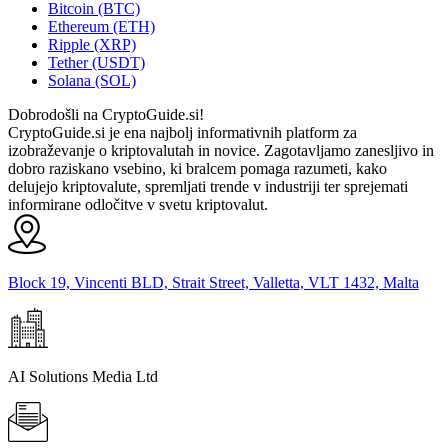
Bitcoin (BTC)
Ethereum (ETH)
Ripple (XRP)
Tether (USDT)
Solana (SOL)
Dobrodošli na CryptoGuide.si!
CryptoGuide.si je ena najbolj informativnih platform za
izobraževanje o kriptovalutah in novice. Zagotavljamo zanesljivo in
dobro raziskano vsebino, ki bralcem pomaga razumeti, kako
delujejo kriptovalute, spremljati trende v industriji ter sprejemati
informirane odločitve v svetu kriptovalut.
Block 19, Vincenti BLD, Strait Street, Valletta, VLT 1432, Malta
AI Solutions Media Ltd