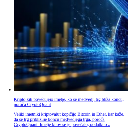
Kripto kiti povečujejo imetje, ko se medvedji trg bliža koncu,
poroča CryptoQuant
Veliki imetniki kriptovalut kopičijo Bitcoin in Ether, kar kaže,
da se trg približuje koncu medvedjega trga, poroča
CryptoQuant. Imetje kitov se je povečalo, podatki o ..