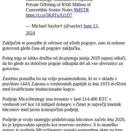
Private Offering of $500 Million of
Convertible Senior Notes
$MSTR
https://t.co/5K8TqAi1D7
— Michael Saylor⚡️ (@saylor)
June 13,
2024
Zaključek te ponudbe je odvisen od tržnih pogojev, zato ni nobene
gotovosti glede časa ali pogojev zaključka.
Poleg tega se lahko družba od dvajsetega junija 2029 naprej odloči,
da bo glede na določene pogoje odkupila del ali vse obveznice za
gotovino.
Zasebna ponudba bo na voljo posameznikom, ki so v skladu s
pravilom 144A Zakona o vrednostnih papirjih iz leta 1933 uvrščeni
med kvalificirane institucionalne kupce.
Podjetje MicroStrategy ima trenutno v lasti 214.400 BTC v
vrednosti več kot 14 milijard dolarjev, s čimer je največji imetnik
bitcoinov med javno kotirajočimi podjetji.
Podjetje je svojo strategijo pridobivanja bitcoinov začelo leta 2020,
ko je kriptovaluto sprejelo kot rezervno sredstvo. S to strateško
potezo je podjetje MicroStrategy postalo pomemben akter na trgu