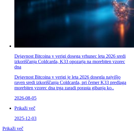
Dejavnost Bitcoina v verigi dosega vrhunec leta 2026 sredi
izkoriščanja Coldcarda, K33 opozarja na morebiten vzorec
dna
Dejavnost Bitcoina v verigi je leta 2026 dosegla najvišjo
raven sredi izkoriščanja Coldcarda, pri čemer K33 predlaga
morebiten vzorec dna trga zaradi porasta gibanja ko..
2026-08-05
Prikaži več
2025-12-03
Prikaži več