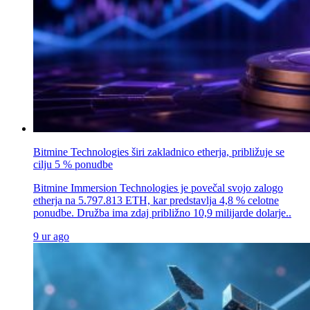
Bitmine Technologies širi zakladnico etherja, približuje se
cilju 5 % ponudbe
Bitmine Immersion Technologies je povečal svojo zalogo
etherja na 5.797.813 ETH, kar predstavlja 4,8 % celotne
ponudbe. Družba ima zdaj približno 10,9 milijarde dolarje..
9 ur ago