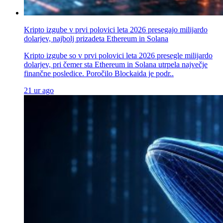
Kripto izgube v prvi polovici leta 2026 presegajo milijardo
dolarjev, najbolj prizadeta Ethereum in Solana
Kripto izgube so v prvi polovici leta 2026 presegle milijardo
dolarjev, pri čemer sta Ethereum in Solana utrpela največje
finančne posledice. Poročilo Blockaida je podr..
21 ur ago