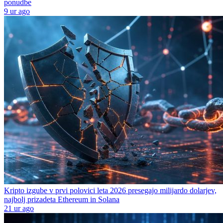
ponudbe
9 ur ago
Kripto izgube v prvi polovici leta 2026 presegajo milijardo dolarjev,
najbolj prizadeta Ethereum in Solana
21 ur ago