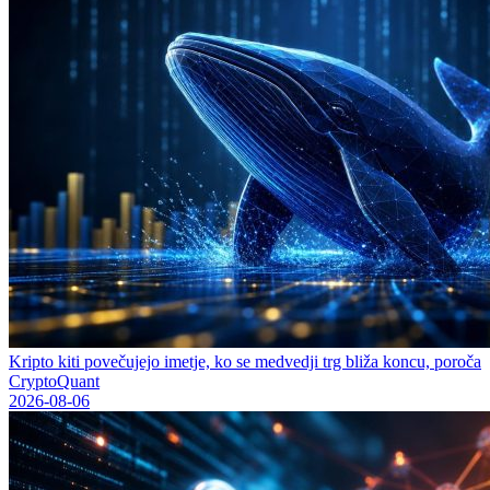
Kripto kiti povečujejo imetje, ko se medvedji trg bliža koncu, poroča
CryptoQuant
2026-08-06