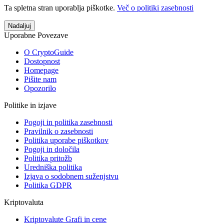
Ta spletna stran uporablja piškotke.
Več o politiki zasebnosti
Nadaljuj
Uporabne Povezave
O CryptoGuide
Dostopnost
Homepage
Pišite nam
Opozorilo
Politike in izjave
Pogoji in politika zasebnosti
Pravilnik o zasebnosti
Politika uporabe piškotkov
Pogoji in določila
Politika pritožb
Uredniška politika
Izjava o sodobnem suženjstvu
Politika GDPR
Kriptovaluta
Kriptovalute Grafi in cene