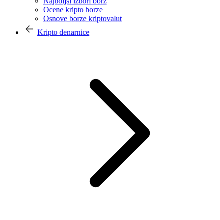
Najboljši izbori borz
Ocene kripto borze
Osnove borze kriptovalut
Kripto denarnice