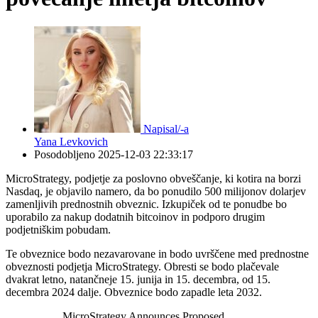
Napisal/-a
Yana Levkovich
Posodobljeno
2025-12-03 22:33:17
MicroStrategy, podjetje za poslovno obveščanje, ki kotira na borzi
Nasdaq, je objavilo namero, da bo ponudilo 500 milijonov dolarjev
zamenljivih prednostnih obveznic. Izkupiček od te ponudbe bo
uporabilo za nakup dodatnih bitcoinov in podporo drugim
podjetniškim pobudam.
Te obveznice bodo nezavarovane in bodo uvrščene med prednostne
obveznosti podjetja MicroStrategy. Obresti se bodo plačevale
dvakrat letno, natančneje 15. junija in 15. decembra, od 15.
decembra 2024 dalje. Obveznice bodo zapadle leta 2032.
MicroStrategy Announces Proposed