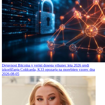
Dejavnost Bitcoina v verigi dosega vrhunec leta 2026 sredi
izkoriščanja Coldcarda, K33 opozarja na morebiten vzorec dna
2026-08-05