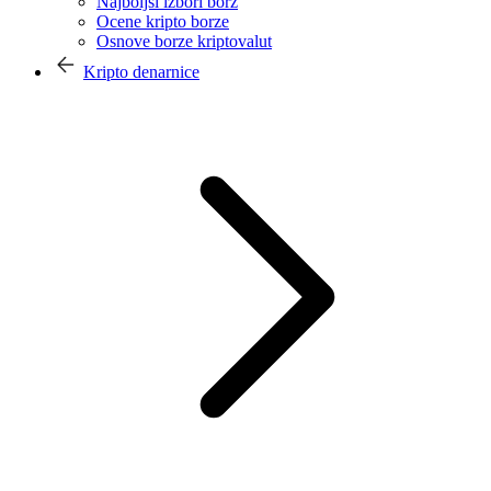
Najboljši izbori borz
Ocene kripto borze
Osnove borze kriptovalut
Kripto denarnice