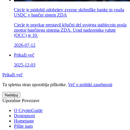
Circle je pridobil odobritev zvezne skrbniške banke in vnaša
USDC v bančni sistem ZDA
Circle je pravkar prestavil ključni del svojega stablecoin posla
znotraj bančnega sistema ZDA. Urad nadzornika valute
(OCC) je 10.
2026-07-12
Prikaži več
2025-12-03
Prikaži več
Ta spletna stran uporablja piškotke.
Več o politiki zasebnosti
Nadaljuj
Uporabne Povezave
O CryptoGuide
Dostopnost
Homepage
Pišite nam