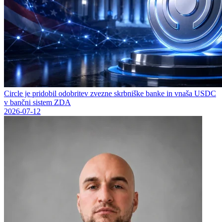
Circle je pridobil odobritev zvezne skrbniške banke in vnaša USDC
v bančni sistem ZDA
2026-07-12