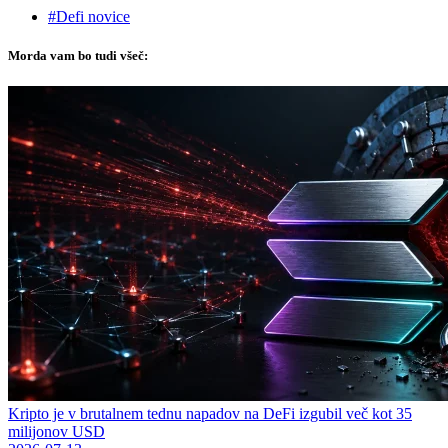
#Defi novice
Morda vam bo tudi všeč:
Kripto je v brutalnem tednu napadov na DeFi izgubil več kot 35
milijonov USD