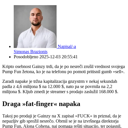
Napisal/-a
Simonas Brazionis
Posodobljeno
2025-12-03 20:55:41
Kripto osebnost Gainzy trdi, da je po nesreči zrušil vrednost svojega
Pump Fun žetona, ko je na telefonu po pomoti pritisnil gumb »sell«.
Zaradi napake je tržna kapitalizacija gnzystrm v nekaj sekundah
padla z 4,6 milijona $ na 12.000 $, nato pa se povrnila na 2,2
milijona $. Kljub zmedi je streamer s prodajo zaslužil 168.000 $.
Draga »fat-finger« napaka
Takoj po prodaji je Gainzy na X zapisal »FUCK« in priznal, da je
nepazljiv gib sprožil nesrečo. Obrnil se je na izvršnega direktorja
Pump Fun, Alona Cohena, naj pomaga rešiti situacijo, ter pojasnil,