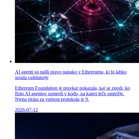
AI agenti so našli pravo napako v Ethereumu, ki bi lahko
sesula validatorje
Ethereum Foundation je pravkar pokazala, kaj se zgodi, ko
floto AI agentov usmeriš v kodo, na kateri teče omrežje.
Njena ekipa za varnost protokola je 9.
2026-07-12