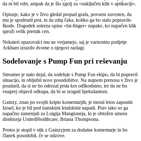
da ni bil vdrt, ampak da je šlo zgolj za »naključen klik v aplikaciji«.
Opisuje, kako je v živo gledal propad grafa, povsem zavesten, da
mu je spodrsnil prst, in da zdaj čaka, koliko ga bo stalo popravilo
škode. Dogodek ustreza opisu »fat-finger« napake, ko napačen klik
sproži velik premik cen.
Nekateri opazovalci mu ne verjamejo, saj je varnostno podjetje
Arkham izrazilo dvome o njegovi razlagi.
Sodelovanje s Pump Fun pri reševanju
Streamer je nato dejal, da sodeluje s Pump Fun ekipo, da bi popravil
situacijo, in obljubil nove posodobitve. Na nujnem prenosu v živo je
poudaril, da si ne bo odrezal prsta kot odškodnino, ter da ne bo
vnaprej objavil odkupa, da bi se izognil špekulantom.
Gainzy, znan po svojih kripto komentarjih, je moral letos zapustiti
Izrael, ko je bil pod iranskimi letalskimi napadi. Prav tako so ga
napačno zamenjali za Luigija Mangioneja, ki je obtožen umora
direktorja UnitedHealthcare, Briana Thompsona.
Protos je stopil v stik z Gainzyjem za dodatne komentarje in bo
članek posodobil, če se odzove.