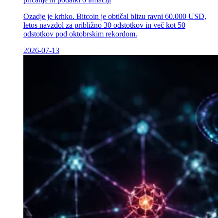
Ozadje je krhko. Bitcoin je obtičal blizu ravni 60.000 USD,
letos navzdol za približno 30 odstotkov in več kot 50
odstotkov pod oktobrskim rekordom.
2026-07-13