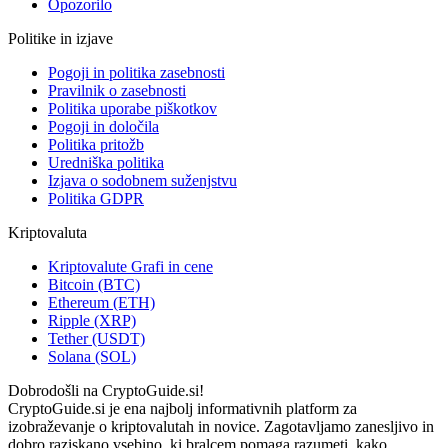
Opozorilo
Politike in izjave
Pogoji in politika zasebnosti
Pravilnik o zasebnosti
Politika uporabe piškotkov
Pogoji in določila
Politika pritožb
Uredniška politika
Izjava o sodobnem suženjstvu
Politika GDPR
Kriptovaluta
Kriptovalute Grafi in cene
Bitcoin (BTC)
Ethereum (ETH)
Ripple (XRP)
Tether (USDT)
Solana (SOL)
Dobrodošli na CryptoGuide.si!
CryptoGuide.si je ena najbolj informativnih platform za
izobraževanje o kriptovalutah in novice. Zagotavljamo zanesljivo in
dobro raziskano vsebino, ki bralcem pomaga razumeti, kako