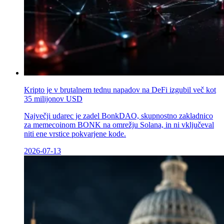
Kripto je v brutalnem tednu napadov na DeFi izgubil več kot
35 milijonov USD
Največji udarec je zadel BonkDAO, skupnostno zakladnico
za memecoinom BONK na omrežju Solana, in ni vključeval
niti ene vrstice pokvarjene kode.
2026-07-13