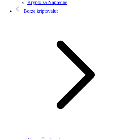
Krypto za Napredne
Borze kriptovalut