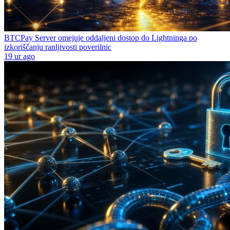
BTCPay Server omejuje oddaljeni dostop do Lightninga po
izkoriščanju ranljivosti poverilnic
19 ur ago