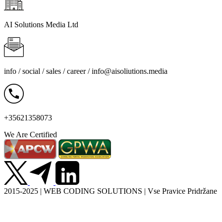
AI Solutions Media Ltd
info / social / sales / career /
info@aisoliutions.media
+35621358073
We Are Certified
2015-2025 | WEB CODING SOLUTIONS | Vse Pravice Pridržane