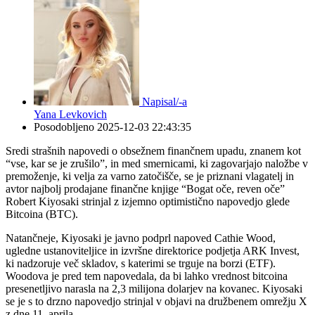
Napisal/-a
Yana Levkovich
Posodobljeno
2025-12-03 22:43:35
Sredi strašnih napovedi o obsežnem finančnem upadu, znanem kot
“vse, kar se je zrušilo”, in med smernicami, ki zagovarjajo naložbe v
premoženje, ki velja za varno zatočišče, se je priznani vlagatelj in
avtor najbolj prodajane finančne knjige “Bogat oče, reven oče”
Robert Kiyosaki strinjal z izjemno optimistično napovedjo glede
Bitcoina (BTC).
Natančneje, Kiyosaki je javno podprl napoved Cathie Wood,
ugledne ustanoviteljice in izvršne direktorice podjetja ARK Invest,
ki nadzoruje več skladov, s katerimi se trguje na borzi (ETF).
Woodova je pred tem napovedala, da bi lahko vrednost bitcoina
presenetljivo narasla na 2,3 milijona dolarjev na kovanec. Kiyosaki
se je s to drzno napovedjo strinjal v objavi na družbenem omrežju X
z dne 11. aprila.