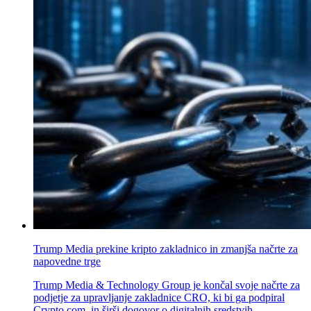
Trump Media prekine kripto zakladnico in zmanjša načrte za
napovedne trge
Trump Media & Technology Group je končal svoje načrte za
podjetje za upravljanje zakladnice CRO, ki bi ga podpiral
Crypto.com, in širši dogovor o digitalnih sredstvih, ..