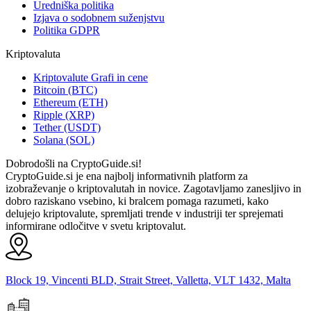
Uredniška politika
Izjava o sodobnem suženjstvu
Politika GDPR
Kriptovaluta
Kriptovalute Grafi in cene
Bitcoin (BTC)
Ethereum (ETH)
Ripple (XRP)
Tether (USDT)
Solana (SOL)
Dobrodošli na CryptoGuide.si!
CryptoGuide.si je ena najbolj informativnih platform za
izobraževanje o kriptovalutah in novice. Zagotavljamo zanesljivo in
dobro raziskano vsebino, ki bralcem pomaga razumeti, kako
delujejo kriptovalute, spremljati trende v industriji ter sprejemati
informirane odločitve v svetu kriptovalut.
Block 19, Vincenti BLD, Strait Street, Valletta, VLT 1432, Malta