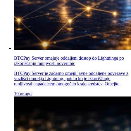
BTCPay Server omejuje oddaljeni dostop do Lightninga po
izkoriščanju ranljivosti poverilnic
BTCPay Server je začasno omejil javne oddaljene povezave z
vozlišči omrežja Lightning, potem ko je izkoriščanje
ranljivosti napadalcem omogočilo krajo sredstev. Omejite..
19 ur ago