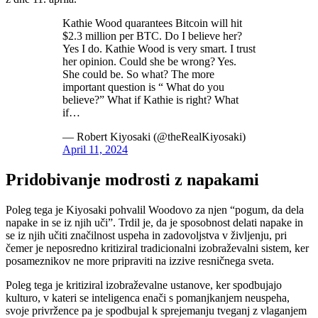
Kathie Wood quarantees Bitcoin will hit
$2.3 million per BTC. Do I believe her?
Yes I do. Kathie Wood is very smart. I trust
her opinion. Could she be wrong? Yes.
She could be. So what? The more
important question is “ What do you
believe?” What if Kathie is right? What
if…
— Robert Kiyosaki (@theRealKiyosaki)
April 11, 2024
Pridobivanje modrosti z napakami
Poleg tega je Kiyosaki pohvalil Woodovo za njen “pogum, da dela
napake in se iz njih uči”. Trdil je, da je sposobnost delati napake in
se iz njih učiti značilnost uspeha in zadovoljstva v življenju, pri
čemer je neposredno kritiziral tradicionalni izobraževalni sistem, ker
posameznikov ne more pripraviti na izzive resničnega sveta.
Poleg tega je kritiziral izobraževalne ustanove, ker spodbujajo
kulturo, v kateri se inteligenca enači s pomanjkanjem neuspeha,
svoje privržence pa je spodbujal k sprejemanju tveganj z vlaganjem