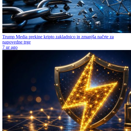
Trump Media prekine kripto zakladnico in zmanjša načrte za
napovedne trge
7 ur ago