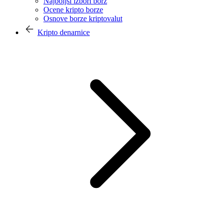
Najboljši izbori borz
Ocene kripto borze
Osnove borze kriptovalut
Kripto denarnice