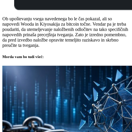
Ob upoštevanju vsega navedenega bo le čas pokazal, ali so
napovedi Wooda in Kiyosakija za bitcoin točne. Vendar pa je treba
poudariti, da utemeljevanje naložbenih odločitev na tako specifičnih
napovedih prinaša precejšnja tveganja. Zato je izredno pomembno,
da pred izvedbo naložbe opravite temeljito raziskavo in skrbno
preučite ta tveganja.
Morda vam bo tudi všeč: