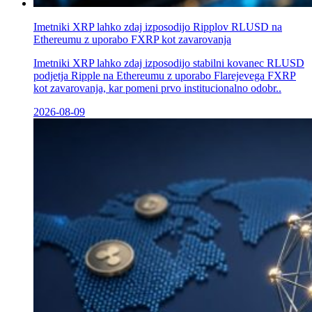
Imetniki XRP lahko zdaj izposodijo Ripplov RLUSD na
Ethereumu z uporabo FXRP kot zavarovanja
Imetniki XRP lahko zdaj izposodijo stabilni kovanec RLUSD
podjetja Ripple na Ethereumu z uporabo Flarejevega FXRP
kot zavarovanja, kar pomeni prvo institucionalno odobr..
2026-08-09