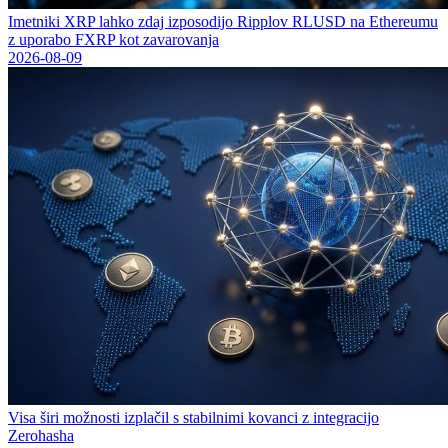
Imetniki XRP lahko zdaj izposodijo Ripplov RLUSD na Ethereumu
z uporabo FXRP kot zavarovanja
2026-08-09
Visa širi možnosti izplačil s stabilnimi kovanci z integracijo
Zerohasha