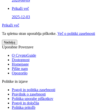
2026-08-09
Prikaži več
2025-12-03
Prikaži več
Ta spletna stran uporablja piškotke.
Več o politiki zasebnosti
Nadaljuj
Uporabne Povezave
O CryptoGuide
Dostopnost
Homepage
Pišite nam
Opozorilo
Politike in izjave
Pogoji in politika zasebnosti
Pravilnik o zasebnosti
Politika uporabe piškotkov
Pogoji in določila
Politika pritožb