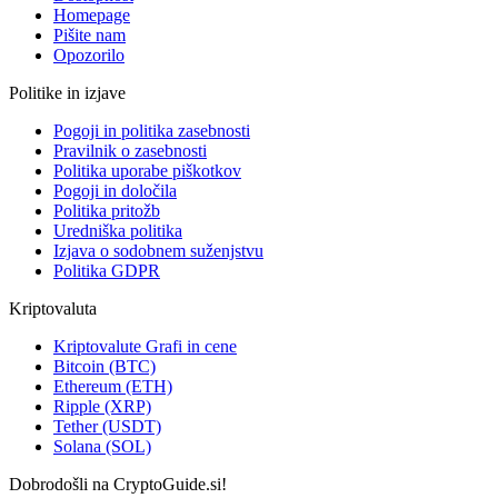
Homepage
Pišite nam
Opozorilo
Politike in izjave
Pogoji in politika zasebnosti
Pravilnik o zasebnosti
Politika uporabe piškotkov
Pogoji in določila
Politika pritožb
Uredniška politika
Izjava o sodobnem suženjstvu
Politika GDPR
Kriptovaluta
Kriptovalute Grafi in cene
Bitcoin (BTC)
Ethereum (ETH)
Ripple (XRP)
Tether (USDT)
Solana (SOL)
Dobrodošli na CryptoGuide.si!