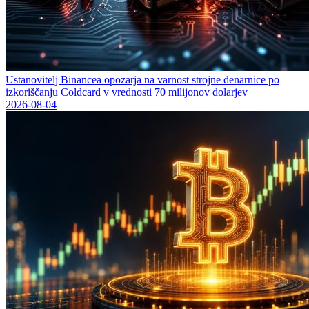
Ustanovitelj Binancea opozarja na varnost strojne denarnice po
izkoriščanju Coldcard v vrednosti 70 milijonov dolarjev
2026-08-04