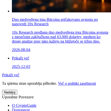
Dno medvedjega trga Bitcoina pričakovano avgusta po
napovedi 10x Research
10x Research predlaga dno medvedjega trga Bitcoina avgusta
z mesečnim zaključkom nad 63.000 dolarjev, medtem ko
druge analize prav tako kažejo na bližajoče se tržno dno.
2026-08-04
Prikaži več
2025-12-03
Prikaži več
Ta spletna stran uporablja piškotke.
Več o politiki zasebnosti
Nadaljuj
Uporabne Povezave
O CryptoGuide
Dostopnost