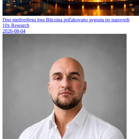
Dno medvedjega trga Bitcoina pričakovano avgusta po napovedi
10x Research
2026-08-04