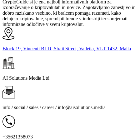
CryptoGuide.si je ena najbolj informativnih platform za
izobraževanje o kriptovalutah in novice. Zagotavljamo zanesljivo in
dobro raziskano vsebino, ki bralcem pomaga razumeti, kako
delujejo kriptovalute, spremljati trende v industriji ter sprejemati
informirane odločitve v svetu kriptovalut.
Block 19, Vincenti BLD, Strait Street, Valletta, VLT 1432, Malta
AI Solutions Media Ltd
info / social / sales / career /
info@aisoliutions.media
+35621358073