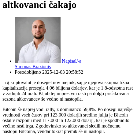
altkovanci čakajo
Napisal/-a
Simonas Brazionis
Posodobljeno
2025-12-03 20:58:52
Trg kriptovalut je dosegel nov mejnik, saj je njegova skupna tržna
kapitalizacija presegla 4,06 bilijona dolarjev, kar je 1,8-odstotna rast
v zadnjih 24 urah. Kljub tej impresivni rasti pa dolgo pričakovana
sezona altkovancev še vedno ni nastopila.
Bitcoin še naprej vodi rally, z dominanco 59,8%. Po dosegi najvišje
vrednosti vseh časov pri 123.000 dolarjih sredino julija je Bitcoin
ostal v razponu med 117.000 in 122.000 dolarji, kar je spodbudilo
večino rasti trga. Zgodovinsko so altkovanci sledili močnemu
nastopu Bitcoina, vendar tokrat premik še ni nastopil.