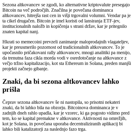
Sezona altkovancev se zgodi, ko alternativne kriptovalute presegajo
Bitcoin na več področjih. Značilna je povečana dominanca
altkovancev, hitrejša rast cen in višji trgovalni volumni. Vendar pa je
ta cikel drugačen. Bitcoin je imel koristi od lansiranja ETF-jev,
institucionalnih naložb in kopičenja s strani držav, kar je pritegnilo
znaten kapital nanj.
Hkrati so memecoini prevzeli zanimanje maloprodajnih vlagateljev,
kar je preusmerilo pozornost od tradicionalnih altkovancev. To je
upočasnilo pričakovani rally altkovancev, mnogi analitiki pa menijo,
da trenutna faza cikla morda vodi v osredotočanje na altkovance z
večjo tržno kapitalizacijo, kot sta Ethereum in Solana, preden manjši
projekti začnejo gibanje.
Znaki, da bi sezona altkovancev lahko
prišla
Čeprav sezona altkovancev še ni nastopila, so prisotni nekateri
znaki, da bi lahko bila na obzorju. Bitcoinova dominanca je v
zadnjih dneh rahlo upadla, kar je vzorec, ki ga pogosto vidimo pred
tem, ko se kapital premakne v altkovance. Aktivnosti na omrežjih,
kot je Solana, in povečana uporaba decentraliziranih aplikacij bi
lahko bili katalizatorji za naslednjo fazo trga.