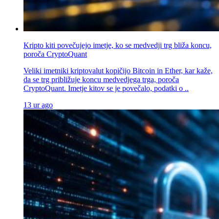
Kripto kiti povečujejo imetje, ko se medvedji trg bliža koncu,
poroča CryptoQuant
Veliki imetniki kriptovalut kopičijo Bitcoin in Ether, kar kaže,
da se trg približuje koncu medvedjega trga, poroča
CryptoQuant. Imetje kitov se je povečalo, podatki o ..
13 ur ago