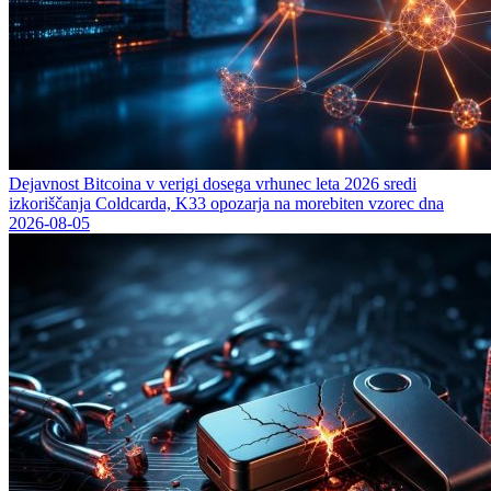
Dejavnost Bitcoina v verigi dosega vrhunec leta 2026 sredi
izkoriščanja Coldcarda, K33 opozarja na morebiten vzorec dna
2026-08-05