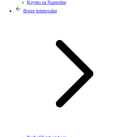
Krypto za Napredne
Borze kriptovalut