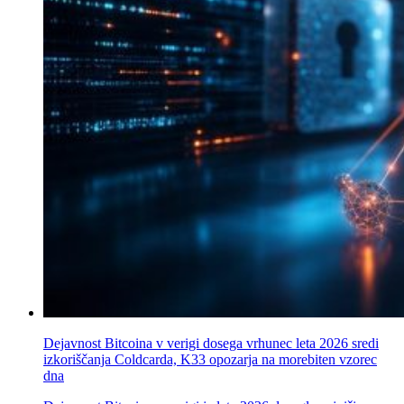
Dejavnost Bitcoina v verigi dosega vrhunec leta 2026 sredi
izkoriščanja Coldcarda, K33 opozarja na morebiten vzorec
dna