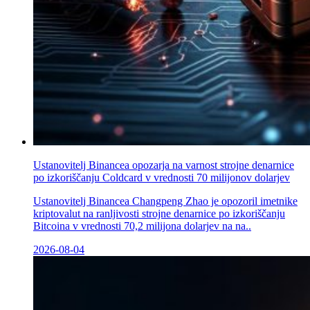
Ustanovitelj Binancea opozarja na varnost strojne denarnice
po izkoriščanju Coldcard v vrednosti 70 milijonov dolarjev
Ustanovitelj Binancea Changpeng Zhao je opozoril imetnike
kriptovalut na ranljivosti strojne denarnice po izkoriščanju
Bitcoina v vrednosti 70,2 milijona dolarjev na na..
2026-08-04