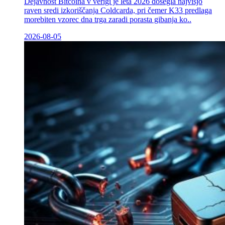
Dejavnost Bitcoina v verigi je leta 2026 dosegla najvišjo
raven sredi izkoriščanja Coldcarda, pri čemer K33 predlaga
morebiten vzorec dna trga zaradi porasta gibanja ko..
2026-08-05