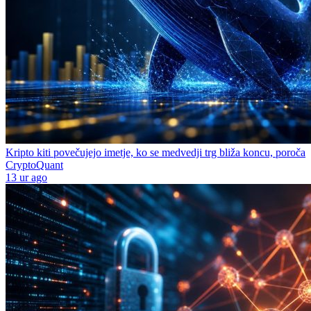
Kripto kiti povečujejo imetje, ko se medvedji trg bliža koncu, poroča
CryptoQuant
13 ur ago