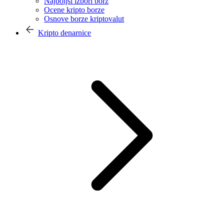
Najboljši izbori borz
Ocene kripto borze
Osnove borze kriptovalut
Kripto denarnice