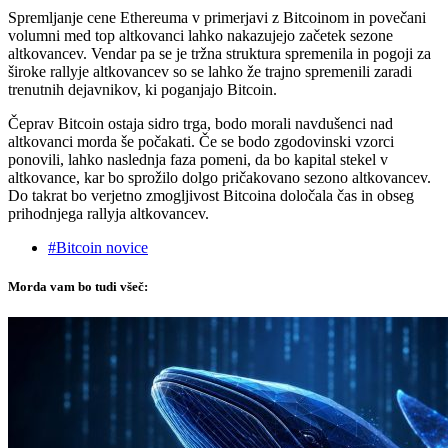
Spremljanje cene Ethereuma v primerjavi z Bitcoinom in povečani
volumni med top altkovanci lahko nakazujejo začetek sezone
altkovancev. Vendar pa se je tržna struktura spremenila in pogoji za
široke rallyje altkovancev so se lahko že trajno spremenili zaradi
trenutnih dejavnikov, ki poganjajo Bitcoin.
Čeprav Bitcoin ostaja sidro trga, bodo morali navdušenci nad
altkovanci morda še počakati. Če se bodo zgodovinski vzorci
ponovili, lahko naslednja faza pomeni, da bo kapital stekel v
altkovance, kar bo sprožilo dolgo pričakovano sezono altkovancev.
Do takrat bo verjetno zmogljivost Bitcoina določala čas in obseg
prihodnjega rallyja altkovancev.
#Bitcoin novice
Morda vam bo tudi všeč: