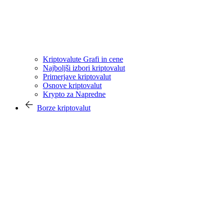
Kriptovalute Grafi in cene
Najboljši izbori kriptovalut
Primerjave kriptovalut
Osnove kriptovalut
Krypto za Napredne
Borze kriptovalut