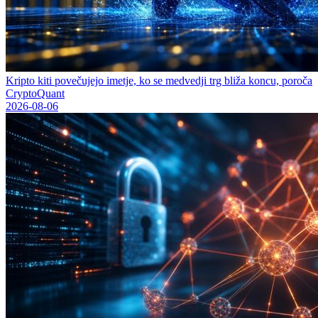
Kripto kiti povečujejo imetje, ko se medvedji trg bliža koncu, poroča
CryptoQuant
2026-08-06