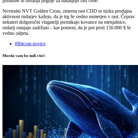
ponudbe in ohranja pogoje za nadaljnjo rast cene.
Nevtralni NVT Golden Cross, zmerna rast CDD in nizka prodajna
aktivnost rudarjev kažejo, da je trg še vedno usmerjen v rast. Čeprav
nekateri dolgoročni vlagatelji premikajo kovance na menjalnice,
rudarji ostajajo zadržani – kar pomeni, da je pot proti 150.000 $ še
vedno odprta.
#Bitcoin novice
Morda vam bo tudi všeč: