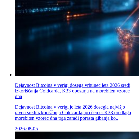
Dejavnost Bitcoina v verigi dosega vrhunec leta 2026 sredi
izkoriščanja Coldcarda, K33 opozarja na morebiten vzorec
dna
Dejavnost Bitcoina v verigi je leta 2026 dosegla najvišjo
raven sredi izkoriščanja Coldcarda, pri čemer K33 predlaga
morebiten vzorec dna trga zaradi porasta gibanja ko..
2026-08-05