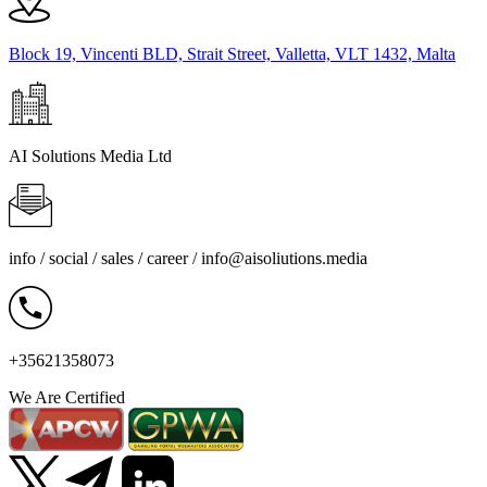
Block 19, Vincenti BLD, Strait Street, Valletta, VLT 1432, Malta
AI Solutions Media Ltd
info / social / sales / career /
info@aisoliutions.media
+35621358073
We Are Certified