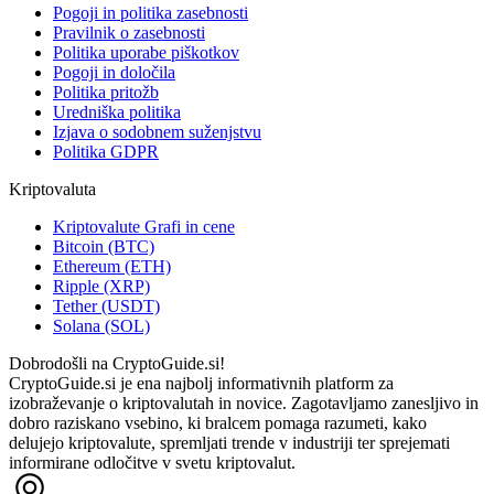
Pogoji in politika zasebnosti
Pravilnik o zasebnosti
Politika uporabe piškotkov
Pogoji in določila
Politika pritožb
Uredniška politika
Izjava o sodobnem suženjstvu
Politika GDPR
Kriptovaluta
Kriptovalute Grafi in cene
Bitcoin (BTC)
Ethereum (ETH)
Ripple (XRP)
Tether (USDT)
Solana (SOL)
Dobrodošli na CryptoGuide.si!
CryptoGuide.si je ena najbolj informativnih platform za
izobraževanje o kriptovalutah in novice. Zagotavljamo zanesljivo in
dobro raziskano vsebino, ki bralcem pomaga razumeti, kako
delujejo kriptovalute, spremljati trende v industriji ter sprejemati
informirane odločitve v svetu kriptovalut.