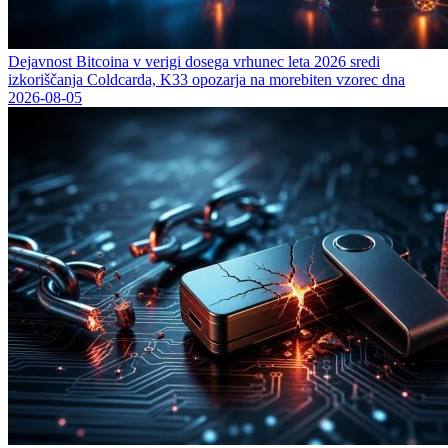
Dejavnost Bitcoina v verigi dosega vrhunec leta 2026 sredi
izkoriščanja Coldcarda, K33 opozarja na morebiten vzorec dna
2026-08-05