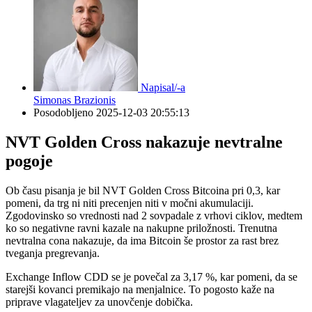
Napisal/-a
Simonas Brazionis
Posodobljeno
2025-12-03 20:55:13
NVT Golden Cross nakazuje nevtralne
pogoje
Ob času pisanja je bil NVT Golden Cross Bitcoina pri 0,3, kar
pomeni, da trg ni niti precenjen niti v močni akumulaciji.
Zgodovinsko so vrednosti nad 2 sovpadale z vrhovi ciklov, medtem
ko so negativne ravni kazale na nakupne priložnosti. Trenutna
nevtralna cona nakazuje, da ima Bitcoin še prostor za rast brez
tveganja pregrevanja.
Exchange Inflow CDD se je povečal za 3,17 %, kar pomeni, da se
starejši kovanci premikajo na menjalnice. To pogosto kaže na
priprave vlagateljev za unovčenje dobička.