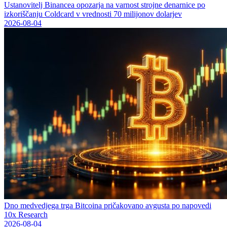
Ustanovitelj Binancea opozarja na varnost strojne denarnice po
izkoriščanju Coldcard v vrednosti 70 milijonov dolarjev
2026-08-04
Dno medvedjega trga Bitcoina pričakovano avgusta po napovedi
10x Research
2026-08-04