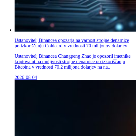
Ustanovitelj Binancea opozarja na varnost strojne denarnice
po izkoriščanju Coldcard v vrednosti 70 milijonov dolarjev
Ustanovitelj Binancea Changpeng Zhao je opozoril imetnike
kriptovalut na ranljivosti strojne denarnice po izkoriščanju
Bitcoina v vrednosti 70,2 milijona dolarjev na na..
2026-08-04