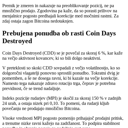
Premik je zmeren in nakazuje na preoblikovanje pozicij, ne pa
množično prodajo. Zgodovina pa kaže, da so porasti prilivov na
menjalnice pogosto predhajali korekcije med močnimi rastmi. Za
zdaj ostaja zagon Bitcoina nedotaknjen.
Prebujena ponudba ob rasti Coin Days
Destroyed
Coin Days Destroyed (CDD) se je povečal za skoraj 6 %, kar kaže
na večjo aktivnost kovancev, ki so bili dolgo neaktivni.
V preteklosti so skoki CDD sovpadali z večjo volatilnostjo, ko so
dolgoročni vlagatelji ponovno sprostili ponudbo. Tokratni dvig je
pomemben, a še ne dosega ravni, ki bi kazale na večje korekcije.
Namesto tega nakazuje zdravo rotacijo trga, čeprav je potrebna
previdnost, če se trend nadaljuje.
Indeks pozicije rudarjev (MPI) je skočil za skoraj 150 % v zadnjih
24 urah, a ostaja nizek pri 0,10. To pomeni, da rudarji kljub
povečanju ne prodajajo množično Bitcoina.
Visoke vrednosti MPI pogosto pomenijo prihajajoč prodajni pritisk,
a trenutne nizke ravni kažejo na zadržanost. To podpira stabilnost