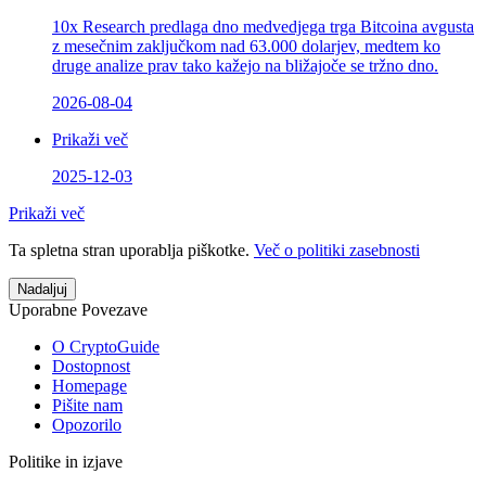
10x Research predlaga dno medvedjega trga Bitcoina avgusta
z mesečnim zaključkom nad 63.000 dolarjev, medtem ko
druge analize prav tako kažejo na bližajoče se tržno dno.
2026-08-04
Prikaži več
2025-12-03
Prikaži več
Ta spletna stran uporablja piškotke.
Več o politiki zasebnosti
Nadaljuj
Uporabne Povezave
O CryptoGuide
Dostopnost
Homepage
Pišite nam
Opozorilo
Politike in izjave