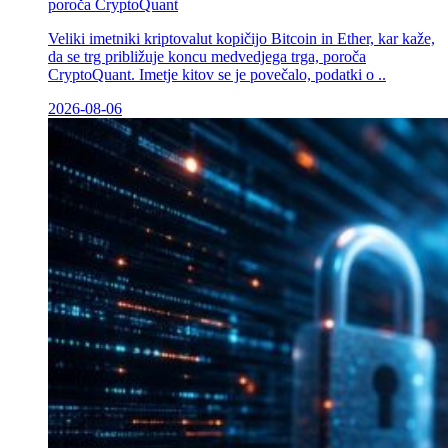
poroča CryptoQuant
Veliki imetniki kriptovalut kopičijo Bitcoin in Ether, kar kaže,
da se trg približuje koncu medvedjega trga, poroča
CryptoQuant. Imetje kitov se je povečalo, podatki o ..
2026-08-06