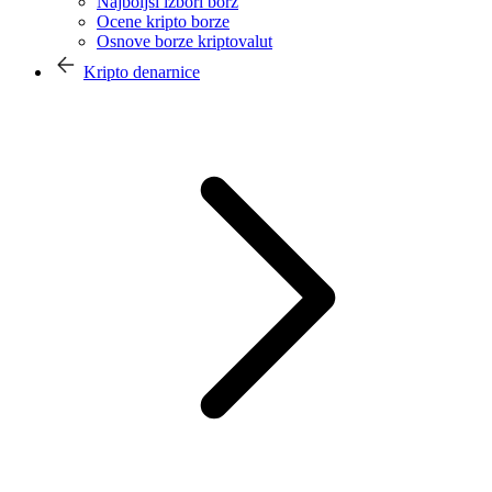
Najboljši izbori borz
Ocene kripto borze
Osnove borze kriptovalut
Kripto denarnice