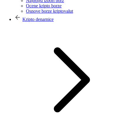
Najboljši izbori borz
Ocene kripto borze
Osnove borze kriptovalut
Kripto denarnice