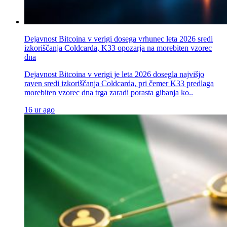
Dejavnost Bitcoina v verigi dosega vrhunec leta 2026 sredi
izkoriščanja Coldcarda, K33 opozarja na morebiten vzorec
dna
Dejavnost Bitcoina v verigi je leta 2026 dosegla najvišjo
raven sredi izkoriščanja Coldcarda, pri čemer K33 predlaga
morebiten vzorec dna trga zaradi porasta gibanja ko..
16 ur ago