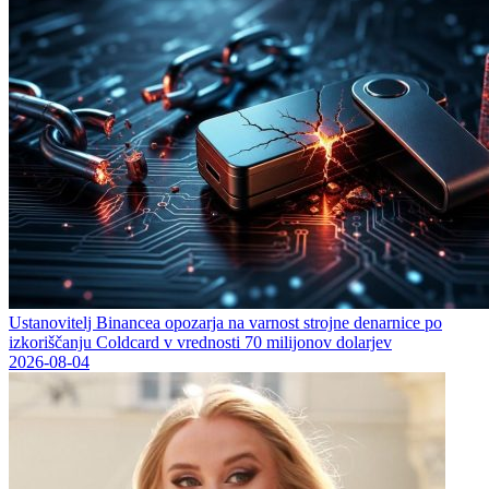
Ustanovitelj Binancea opozarja na varnost strojne denarnice po
izkoriščanju Coldcard v vrednosti 70 milijonov dolarjev
2026-08-04