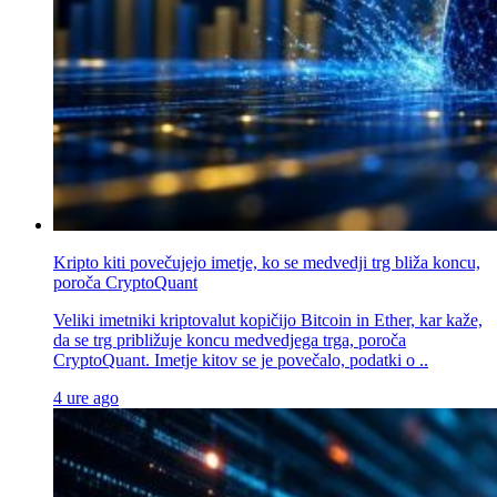
Kripto kiti povečujejo imetje, ko se medvedji trg bliža koncu,
poroča CryptoQuant
Veliki imetniki kriptovalut kopičijo Bitcoin in Ether, kar kaže,
da se trg približuje koncu medvedjega trga, poroča
CryptoQuant. Imetje kitov se je povečalo, podatki o ..
4 ure ago