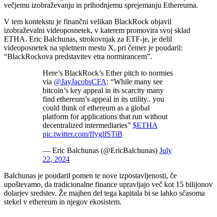
večjemu izobraževanju in prihodnjemu sprejemanju Ethereuma.
V tem kontekstu je finančni velikan BlackRock objavil
izobraževalni videoposnetek, v katerem promovira svoj sklad
ETHA. Eric Balchunas, strokovnjak za ETF-je, je delil
videoposnetek na spletnem mestu X, pri čemer je poudaril:
“BlackRockova predstavitev etra normirancem”.
Here’s BlackRock’s Ether pitch to normies
via
@JayJacobsCFA
: “While many see
bitcoin’s key appeal in its scarcity many
find ethereum’s appeal in its utility.. you
could think of ethereum as a global
platform for applications that run without
decentralized intermediaries”
$ETHA
pic.twitter.com/ffyglfSTiB
— Eric Balchunas (@EricBalchunas)
July
22, 2024
Balchunas je poudaril pomen te nove izpostavljenosti, če
upoštevamo, da tradicionalne finance upravljajo več kot 15 bilijonov
dolarjev sredstev. Že majhen del tega kapitala bi se lahko sčasoma
stekel v ethereum in njegov ekosistem.