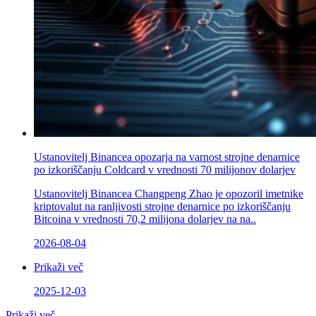
Ustanovitelj Binancea opozarja na varnost strojne denarnice
po izkoriščanju Coldcard v vrednosti 70 milijonov dolarjev
Ustanovitelj Binancea Changpeng Zhao je opozoril imetnike
kriptovalut na ranljivosti strojne denarnice po izkoriščanju
Bitcoina v vrednosti 70,2 milijona dolarjev na na..
2026-08-04
Prikaži več
2025-12-03
Prikaži več