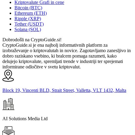
Kriptovalute Grafi in cene
Bitcoin (BTC)
Ethereum (ETH)
Ripple (XRP)
Tether (USDT)
Solana (SOL)
Dobrodošli na CryptoGuide.si!
CryptoGuide.si je ena najbolj informativnih platform za
izobraževanje o kriptovalutah in novice. Zagotavljamo zanesljivo in
dobro raziskano vsebino, ki bralcem pomaga razumeti, kako
delujejo kriptovalute, spremljati trende v industriji ter sprejemati
informirane odločitve v svetu kriptovalut.
Block 19, Vincenti BLD, Strait Street, Valletta, VLT 1432, Malta
AI Solutions Media Ltd