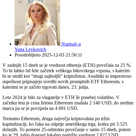
Napisal/-a
Yana Levkovich
Posodobljeno
2025-12-03 21:56:11
V zadnjih 15 dneh se je vrednost ethereja (ETH) povečala za 25 %.
To bi lahko bil šele začetek velikega bikovskega vzpona, s katerim
bi se utrdil kot “drugi najboljši” kriptožeton. Analitiki to impresivno
uspešnost pripisujejo uvedbi novih promptnih ETF Ethereum, s
katerimi se je začelo trgovati danes, 23. julija.
Leto 2024 je bilo za vlagatelje v ETH še posebej volatilno. V
začetku leta je cena žetona Ethereum znašala 2 140 USD, do sredine
marca pa se je povzpela na 4 091 USD.
Trenutno Ethereum, druga največja kriptovaluta po tržni
kapitalizaciji, ko čaka na odprtje ameriškega trga, kotira pri 3.525
dolarjih. To pomeni 25-odstotno povečanje v samo 15 dneh, potem
ko je 29. julija dosegel lokalno najnižjo vrednost 2.827 USD.