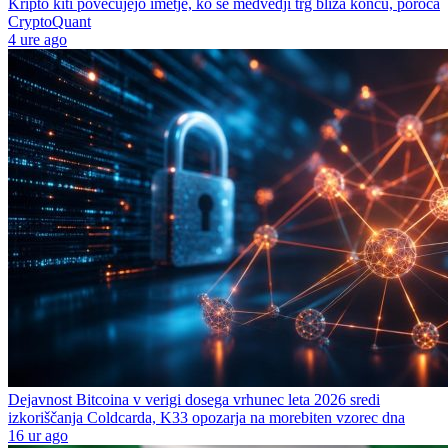
Kripto kiti povečujejo imetje, ko se medvedji trg bliža koncu, poroča
CryptoQuant
4 ure ago
Dejavnost Bitcoina v verigi dosega vrhunec leta 2026 sredi
izkoriščanja Coldcarda, K33 opozarja na morebiten vzorec dna
16 ur ago