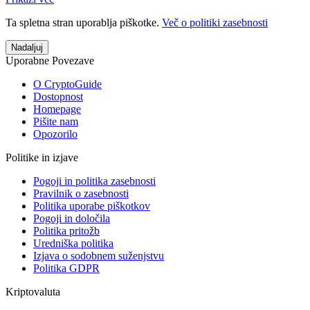
Ta spletna stran uporablja piškotke.
Več o politiki zasebnosti
Nadaljuj
Uporabne Povezave
O CryptoGuide
Dostopnost
Homepage
Pišite nam
Opozorilo
Politike in izjave
Pogoji in politika zasebnosti
Pravilnik o zasebnosti
Politika uporabe piškotkov
Pogoji in določila
Politika pritožb
Uredniška politika
Izjava o sodobnem suženjstvu
Politika GDPR
Kriptovaluta