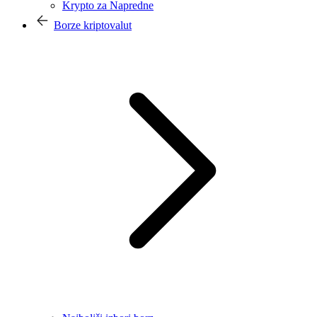
Krypto za Napredne
Borze kriptovalut