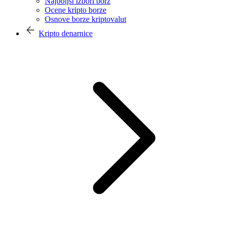
Najboljši izbori borz
Ocene kripto borze
Osnove borze kriptovalut
Kripto denarnice