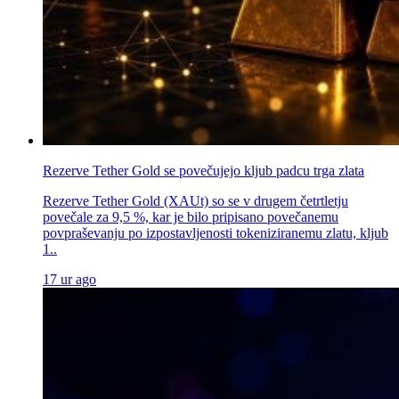
Rezerve Tether Gold se povečujejo kljub padcu trga zlata
Rezerve Tether Gold (XAUt) so se v drugem četrtletju
povečale za 9,5 %, kar je bilo pripisano povečanemu
povpraševanju po izpostavljenosti tokeniziranemu zlatu, kljub
1..
17 ur ago