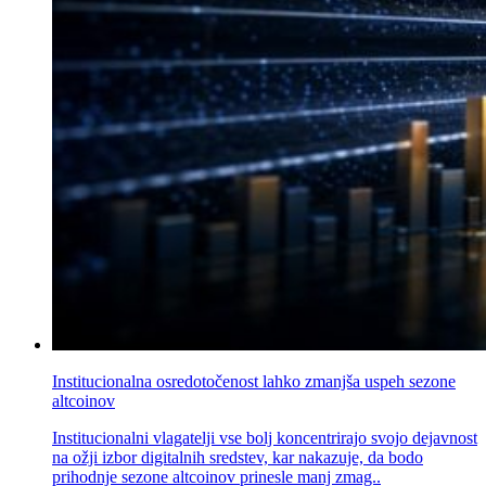
Institucionalna osredotočenost lahko zmanjša uspeh sezone
altcoinov
Institucionalni vlagatelji vse bolj koncentrirajo svojo dejavnost
na ožji izbor digitalnih sredstev, kar nakazuje, da bodo
prihodnje sezone altcoinov prinesle manj zmag..