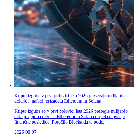
Kripto izgube v prvi polovici leta 2026 presegajo milijardo
dolarjev, najbolj prizadeta Ethereum in Solana
Kripto izgube so v prvi polovici leta 2026 presegle milijardo
dolarjev, pri čemer sta Ethereum in Solana utrpela največje
finančne posledice. Poročilo Blockaida je podr..
2026-08-07