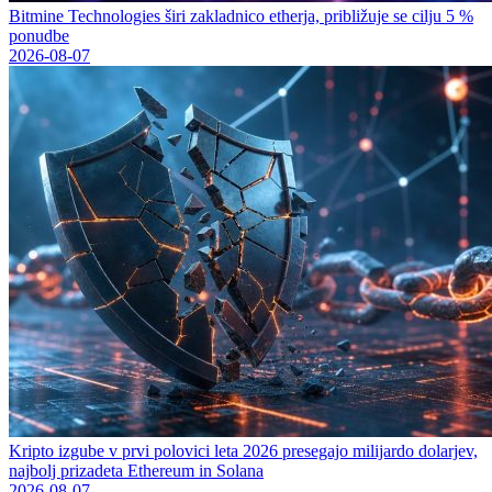
Bitmine Technologies širi zakladnico etherja, približuje se cilju 5 %
ponudbe
2026-08-07
Kripto izgube v prvi polovici leta 2026 presegajo milijardo dolarjev,
najbolj prizadeta Ethereum in Solana
2026-08-07