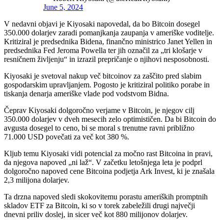
June 5, 2024
V nedavni objavi je Kiyosaki napovedal, da bo Bitcoin dosegel
350.000 dolarjev zaradi pomanjkanja zaupanja v ameriške voditelje.
Kritiziral je predsednika Bidena, finančno ministrico Janet Yellen in
predsednika Fed Jeroma Powella ter jih označil za „tri klošarje v
resničnem življenju“ in izrazil prepričanje o njihovi nesposobnosti.
Kiyosaki je svetoval nakup več bitcoinov za zaščito pred slabim
gospodarskim upravljanjem. Pogosto je kritiziral politiko porabe in
tiskanja denarja ameriške vlade pod vodstvom Bidna.
Čeprav Kiyosaki dolgoročno verjame v Bitcoin, je njegov cilj
350.000 dolarjev v dveh mesecih zelo optimističen. Da bi Bitcoin do
avgusta dosegel to ceno, bi se moral s trenutne ravni približno
71.000 USD povečati za več kot 380 %.
Kljub temu Kiyosaki vidi potencial za močno rast Bitcoina in pravi,
da njegova napoved „ni laž“. V začetku letošnjega leta je podprl
dolgoročno napoved cene Bitcoina podjetja Ark Invest, ki je znašala
2,3 milijona dolarjev.
Ta drzna napoved sledi skokovitemu porastu ameriških promptnih
skladov ETF za Bitcoin, ki so v torek zabeležili drugi največji
dnevni priliv doslej, in sicer več kot 880 milijonov dolarjev.