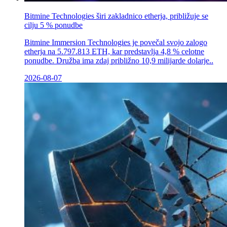
Bitmine Technologies širi zakladnico etherja, približuje se
cilju 5 % ponudbe
Bitmine Immersion Technologies je povečal svojo zalogo
etherja na 5.797.813 ETH, kar predstavlja 4,8 % celotne
ponudbe. Družba ima zdaj približno 10,9 milijarde dolarje..
2026-08-07