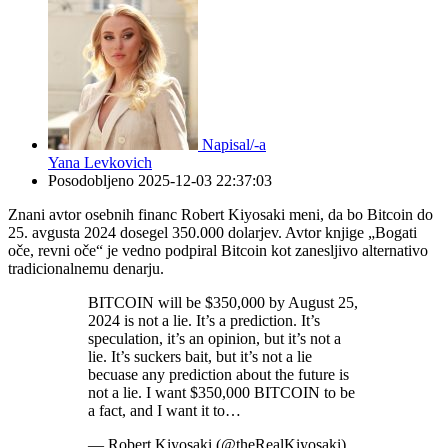
Napisal/-a
Yana Levkovich
Posodobljeno
2025-12-03 22:37:03
Znani avtor osebnih financ Robert Kiyosaki meni, da bo Bitcoin do
25. avgusta 2024 dosegel 350.000 dolarjev. Avtor knjige „Bogati
oče, revni oče“ je vedno podpiral Bitcoin kot zanesljivo alternativo
tradicionalnemu denarju.
BITCOIN will be $350,000 by August 25,
2024 is not a lie. It’s a prediction. It’s
speculation, it’s an opinion, but it’s not a
lie. It’s suckers bait, but it’s not a lie
becuase any prediction about the future is
not a lie. I want $350,000 BITCOIN to be
a fact, and I want it to…
— Robert Kiyosaki (@theRealKiyosaki)