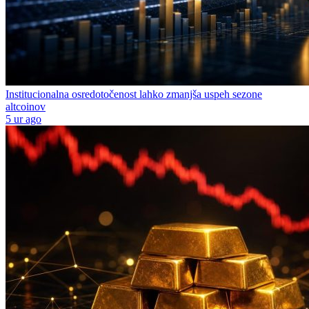
Institucionalna osredotočenost lahko zmanjša uspeh sezone
altcoinov
5 ur ago