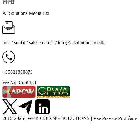
AI Solutions Media Ltd
info / social / sales / career /
info@aisoliutions.media
+35621358073
We Are Certified
2015-2025 | WEB CODING SOLUTIONS | Vse Pravice Pridržane