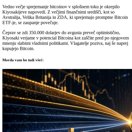
Vedno večje sprejemanje bitcoinov v splošnem toku je okrepilo
Kiyosakijeve napovedi. Z večjimi finančnimi središči, kot so
Avstralija, Velika Britanija in ZDA, ki sprejemajo promptne Bitcoin
ETF-je, se zaupanje povečuje.
Čeprav se zdi 350.000 dolarjev do avgusta preveč optimistično,
Kiyosaki verjame v potencial Bitcoina kot zaščite pred po njegovem
mnenju slabimi vladnimi politikami. Vlagatelje poziva, naj še naprej
kupujejo Bitcoin.
Morda vam bo tudi všeč: