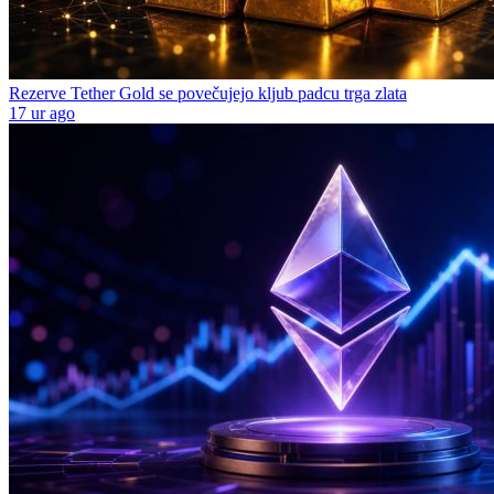
Rezerve Tether Gold se povečujejo kljub padcu trga zlata
17 ur ago