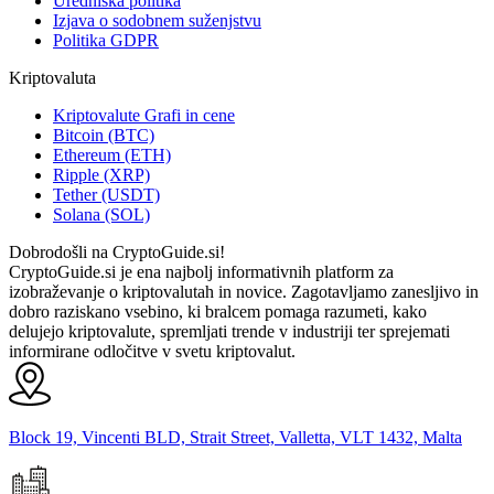
Uredniška politika
Izjava o sodobnem suženjstvu
Politika GDPR
Kriptovaluta
Kriptovalute Grafi in cene
Bitcoin (BTC)
Ethereum (ETH)
Ripple (XRP)
Tether (USDT)
Solana (SOL)
Dobrodošli na CryptoGuide.si!
CryptoGuide.si je ena najbolj informativnih platform za
izobraževanje o kriptovalutah in novice. Zagotavljamo zanesljivo in
dobro raziskano vsebino, ki bralcem pomaga razumeti, kako
delujejo kriptovalute, spremljati trende v industriji ter sprejemati
informirane odločitve v svetu kriptovalut.
Block 19, Vincenti BLD, Strait Street, Valletta, VLT 1432, Malta