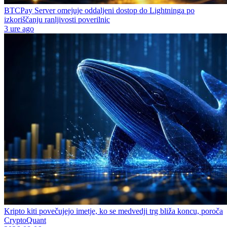
BTCPay Server omejuje oddaljeni dostop do Lightninga po
izkoriščanju ranljivosti poverilnic
3 ure ago
Kripto kiti povečujejo imetje, ko se medvedji trg bliža koncu, poroča
CryptoQuant