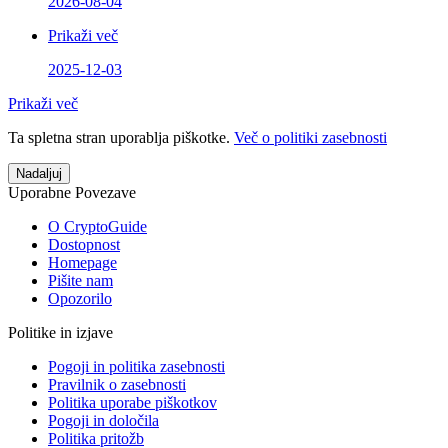
2026-08-04
Prikaži več
2025-12-03
Prikaži več
Ta spletna stran uporablja piškotke.
Več o politiki zasebnosti
Nadaljuj
Uporabne Povezave
O CryptoGuide
Dostopnost
Homepage
Pišite nam
Opozorilo
Politike in izjave
Pogoji in politika zasebnosti
Pravilnik o zasebnosti
Politika uporabe piškotkov
Pogoji in določila
Politika pritožb