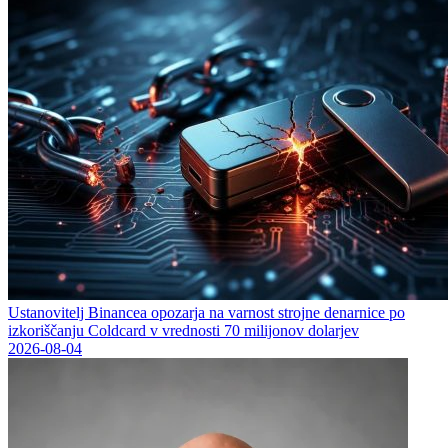
Ustanovitelj Binancea opozarja na varnost strojne denarnice po
izkoriščanju Coldcard v vrednosti 70 milijonov dolarjev
2026-08-04