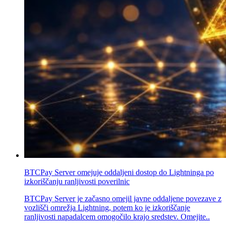
BTCPay Server omejuje oddaljeni dostop do Lightninga po
izkoriščanju ranljivosti poverilnic
BTCPay Server je začasno omejil javne oddaljene povezave z
vozlišči omrežja Lightning, potem ko je izkoriščanje
ranljivosti napadalcem omogočilo krajo sredstev. Omejite..