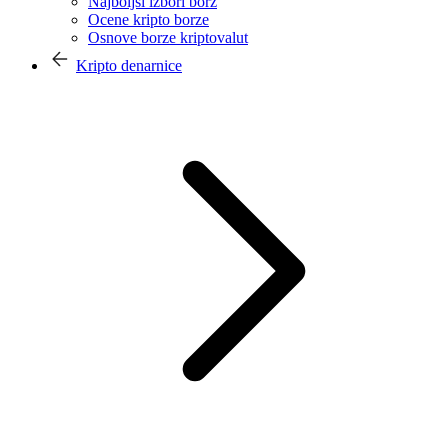
Najboljši izbori borz
Ocene kripto borze
Osnove borze kriptovalut
Kripto denarnice