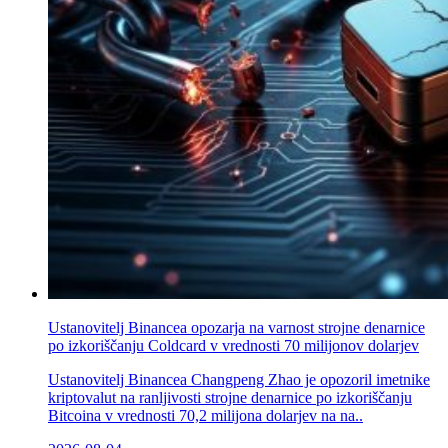
Ustanovitelj Binancea opozarja na varnost strojne denarnice
po izkoriščanju Coldcard v vrednosti 70 milijonov dolarjev
Ustanovitelj Binancea Changpeng Zhao je opozoril imetnike
kriptovalut na ranljivosti strojne denarnice po izkoriščanju
Bitcoina v vrednosti 70,2 milijona dolarjev na na..