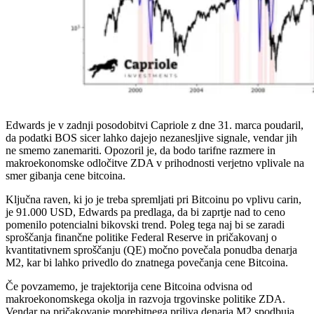
Edwards je v zadnji posodobitvi Capriole z dne 31. marca poudaril,
da podatki BOS sicer lahko dajejo nezanesljive signale, vendar jih
ne smemo zanemariti. Opozoril je, da bodo tarifne razmere in
makroekonomske odločitve ZDA v prihodnosti verjetno vplivale na
smer gibanja cene bitcoina.
Ključna raven, ki jo je treba spremljati pri Bitcoinu po vplivu carin,
je 91.000 USD, Edwards pa predlaga, da bi zaprtje nad to ceno
pomenilo potencialni bikovski trend. Poleg tega naj bi se zaradi
sproščanja finančne politike Federal Reserve in pričakovanj o
kvantitativnem sproščanju (QE) močno povečala ponudba denarja
M2, kar bi lahko privedlo do znatnega povečanja cene Bitcoina.
Če povzamemo, je trajektorija cene Bitcoina odvisna od
makroekonomskega okolja in razvoja trgovinske politike ZDA.
Vendar pa pričakovanje morebitnega priliva denarja M2 spodbuja