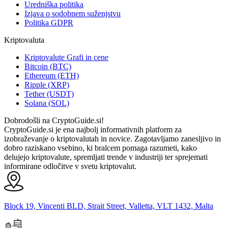
Uredniška politika
Izjava o sodobnem suženjstvu
Politika GDPR
Kriptovaluta
Kriptovalute Grafi in cene
Bitcoin (BTC)
Ethereum (ETH)
Ripple (XRP)
Tether (USDT)
Solana (SOL)
Dobrodošli na CryptoGuide.si!
CryptoGuide.si je ena najbolj informativnih platform za
izobraževanje o kriptovalutah in novice. Zagotavljamo zanesljivo in
dobro raziskano vsebino, ki bralcem pomaga razumeti, kako
delujejo kriptovalute, spremljati trende v industriji ter sprejemati
informirane odločitve v svetu kriptovalut.
Block 19, Vincenti BLD, Strait Street, Valletta, VLT 1432, Malta