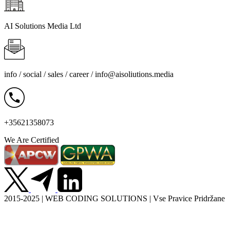
AI Solutions Media Ltd
info / social / sales / career /
info@aisoliutions.media
+35621358073
We Are Certified
2015-2025 | WEB CODING SOLUTIONS | Vse Pravice Pridržane