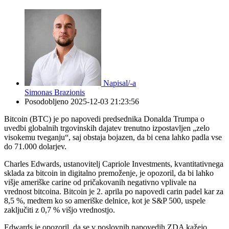
Napisal/-a
Simonas Brazionis
Posodobljeno
2025-12-03 21:23:56
Bitcoin (BTC) je po napovedi predsednika Donalda Trumpa o
uvedbi globalnih trgovinskih dajatev trenutno izpostavljen „zelo
visokemu tveganju“, saj obstaja bojazen, da bi cena lahko padla vse
do 71.000 dolarjev.
Charles Edwards, ustanovitelj Capriole Investments, kvantitativnega
sklada za bitcoin in digitalno premoženje, je opozoril, da bi lahko
višje ameriške carine od pričakovanih negativno vplivale na
vrednost bitcoina. Bitcoin je 2. aprila po napovedi carin padel kar za
8,5 %, medtem ko so ameriške delnice, kot je S&P 500, uspele
zaključiti z 0,7 % višjo vrednostjo.
Edwards je opozoril, da se v poslovnih napovedih ZDA kažejo