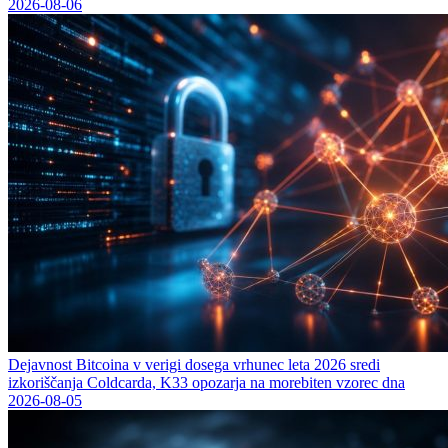
2026-08-06
Dejavnost Bitcoina v verigi dosega vrhunec leta 2026 sredi
izkoriščanja Coldcarda, K33 opozarja na morebiten vzorec dna
2026-08-05