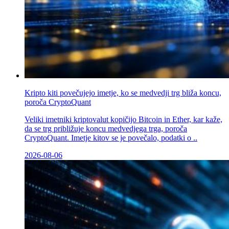
Kripto kiti povečujejo imetje, ko se medvedji trg bliža koncu,
poroča CryptoQuant
Veliki imetniki kriptovalut kopičijo Bitcoin in Ether, kar kaže,
da se trg približuje koncu medvedjega trga, poroča
CryptoQuant. Imetje kitov se je povečalo, podatki o ..
2026-08-06