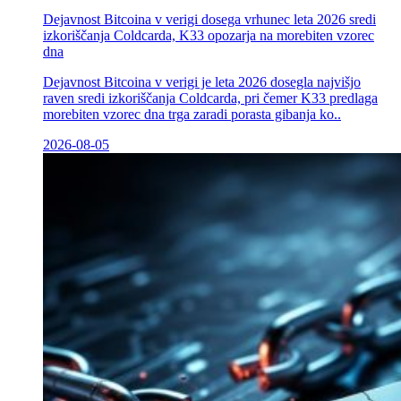
Dejavnost Bitcoina v verigi dosega vrhunec leta 2026 sredi
izkoriščanja Coldcarda, K33 opozarja na morebiten vzorec
dna
Dejavnost Bitcoina v verigi je leta 2026 dosegla najvišjo
raven sredi izkoriščanja Coldcarda, pri čemer K33 predlaga
morebiten vzorec dna trga zaradi porasta gibanja ko..
2026-08-05