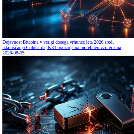
Dejavnost Bitcoina v verigi dosega vrhunec leta 2026 sredi
izkoriščanja Coldcarda, K33 opozarja na morebiten vzorec dna
2026-08-05