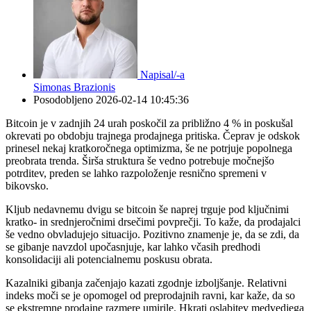
Napisal/-a
Simonas Brazionis
Posodobljeno
2026-02-14 10:45:36
Bitcoin je v zadnjih 24 urah poskočil za približno 4 % in poskušal
okrevati po obdobju trajnega prodajnega pritiska. Čeprav je odskok
prinesel nekaj kratkoročnega optimizma, še ne potrjuje popolnega
preobrata trenda. Širša struktura še vedno potrebuje močnejšo
potrditev, preden se lahko razpoloženje resnično spremeni v
bikovsko.
Kljub nedavnemu dvigu se bitcoin še naprej trguje pod ključnimi
kratko- in srednjeročnimi drsečimi povprečji. To kaže, da prodajalci
še vedno obvladujejo situacijo. Pozitivno znamenje je, da se zdi, da
se gibanje navzdol upočasnjuje, kar lahko včasih predhodi
konsolidaciji ali potencialnemu poskusu obrata.
Kazalniki gibanja začenjajo kazati zgodnje izboljšanje. Relativni
indeks moči se je opomogel od preprodajnih ravni, kar kaže, da so
se ekstremne prodajne razmere umirile. Hkrati oslabitev medvedjega