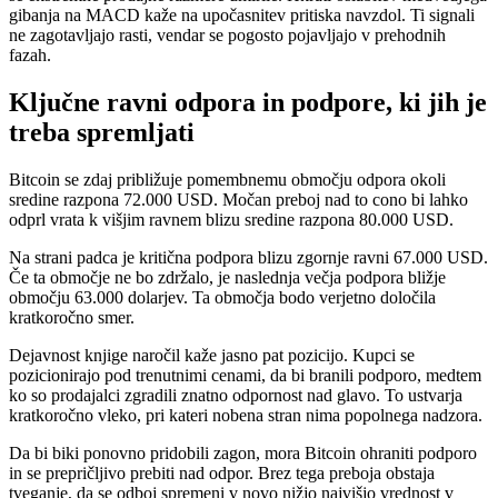
gibanja na MACD kaže na upočasnitev pritiska navzdol. Ti signali
ne zagotavljajo rasti, vendar se pogosto pojavljajo v prehodnih
fazah.
Ključne ravni odpora in podpore, ki jih je
treba spremljati
Bitcoin se zdaj približuje pomembnemu območju odpora okoli
sredine razpona 72.000 USD. Močan preboj nad to cono bi lahko
odprl vrata k višjim ravnem blizu sredine razpona 80.000 USD.
Na strani padca je kritična podpora blizu zgornje ravni 67.000 USD.
Če ta območje ne bo zdržalo, je naslednja večja podpora bližje
območju 63.000 dolarjev. Ta območja bodo verjetno določila
kratkoročno smer.
Dejavnost knjige naročil kaže jasno pat pozicijo. Kupci se
pozicionirajo pod trenutnimi cenami, da bi branili podporo, medtem
ko so prodajalci zgradili znatno odpornost nad glavo. To ustvarja
kratkoročno vleko, pri kateri nobena stran nima popolnega nadzora.
Da bi biki ponovno pridobili zagon, mora Bitcoin ohraniti podporo
in se prepričljivo prebiti nad odpor. Brez tega preboja obstaja
tveganje, da se odboj spremeni v novo nižjo najvišjo vrednost v