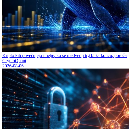
Kripto kiti povečujejo imetje, ko se medvedji trg bliža koncu, poroča
CryptoQuant
2026-08-06