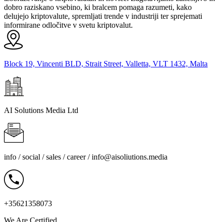
dobro raziskano vsebino, ki bralcem pomaga razumeti, kako
delujejo kriptovalute, spremljati trende v industriji ter sprejemati
informirane odločitve v svetu kriptovalut.
Block 19, Vincenti BLD, Strait Street, Valletta, VLT 1432, Malta
AI Solutions Media Ltd
info / social / sales / career /
info@aisoliutions.media
+35621358073
We Are Certified