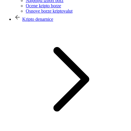
Najboljši izbori borz
Ocene kripto borze
Osnove borze kriptovalut
Kripto denarnice