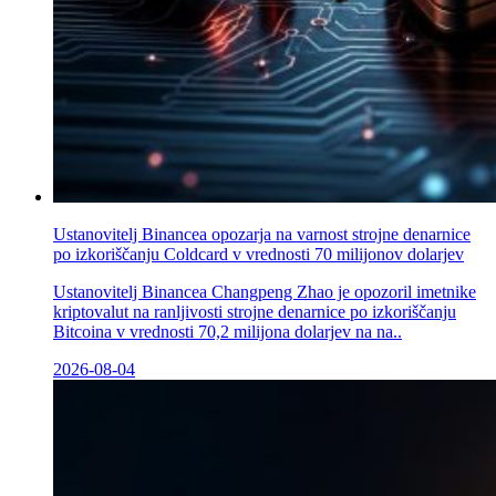
Ustanovitelj Binancea opozarja na varnost strojne denarnice
po izkoriščanju Coldcard v vrednosti 70 milijonov dolarjev
Ustanovitelj Binancea Changpeng Zhao je opozoril imetnike
kriptovalut na ranljivosti strojne denarnice po izkoriščanju
Bitcoina v vrednosti 70,2 milijona dolarjev na na..
2026-08-04