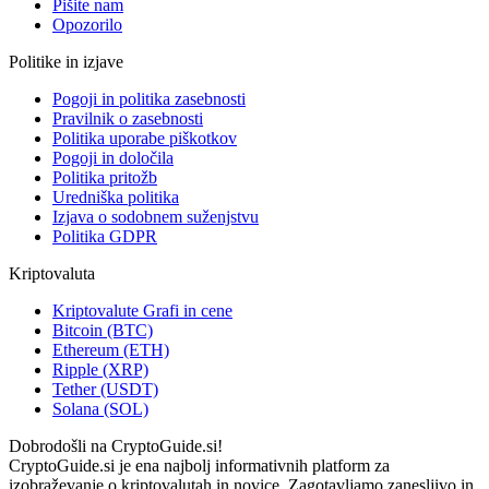
Pišite nam
Opozorilo
Politike in izjave
Pogoji in politika zasebnosti
Pravilnik o zasebnosti
Politika uporabe piškotkov
Pogoji in določila
Politika pritožb
Uredniška politika
Izjava o sodobnem suženjstvu
Politika GDPR
Kriptovaluta
Kriptovalute Grafi in cene
Bitcoin (BTC)
Ethereum (ETH)
Ripple (XRP)
Tether (USDT)
Solana (SOL)
Dobrodošli na CryptoGuide.si!
CryptoGuide.si je ena najbolj informativnih platform za
izobraževanje o kriptovalutah in novice. Zagotavljamo zanesljivo in