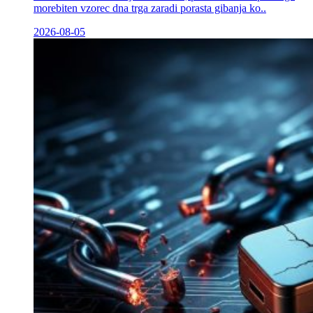
morebiten vzorec dna trga zaradi porasta gibanja ko..
2026-08-05