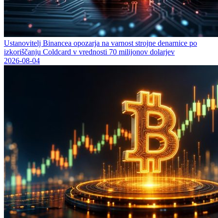
Ustanovitelj Binancea opozarja na varnost strojne denarnice po
izkoriščanju Coldcard v vrednosti 70 milijonov dolarjev
2026-08-04