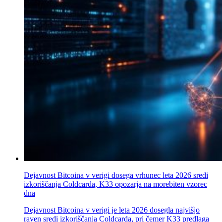
Dejavnost Bitcoina v verigi dosega vrhunec leta 2026 sredi
izkoriščanja Coldcarda, K33 opozarja na morebiten vzorec
dna
Dejavnost Bitcoina v verigi je leta 2026 dosegla najvišjo
raven sredi izkoriščanja Coldcarda, pri čemer K33 predlaga