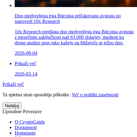
Dno medvedjega trga Bitcoina pričakovano avgusta po
napovedi 10x Research
10x Research predlaga dno medvedjega trga Bitcoina avgusta
z mesečnim zaključkom nad 63.000 dolarjev, medtem ko
druge analize prav tako kažejo na bližajoče se tržno dno.
2026-08-04
Prikaži več
2026-02-14
Prikaži več
Ta spletna stran uporablja piškotke.
Več o politiki zasebnosti
Nadaljuj
Uporabne Povezave
O CryptoGuide
Dostopnost
Homepage