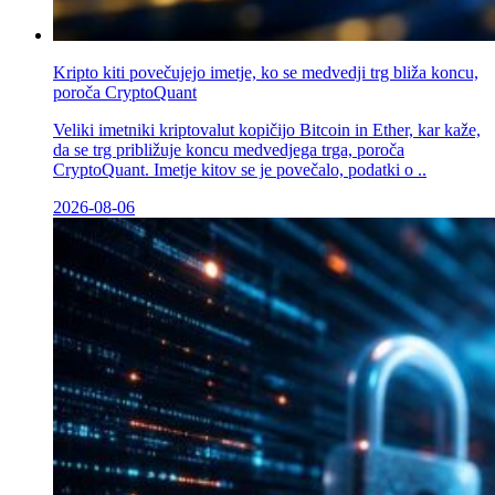
Kripto kiti povečujejo imetje, ko se medvedji trg bliža koncu,
poroča CryptoQuant
Veliki imetniki kriptovalut kopičijo Bitcoin in Ether, kar kaže,
da se trg približuje koncu medvedjega trga, poroča
CryptoQuant. Imetje kitov se je povečalo, podatki o ..
2026-08-06