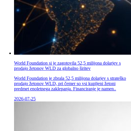
World Foundation si je zagotovila 52,5 milijona dolarjev s
prodajo žetonov WLD za globalno širitev
World Foundation je zbrala 52,5 milijona dolarjev s strateško
prodajo žetonov WLD, pri čemer so vsi kupljeni žetoni
predmet enoletnega zaklepanja. Financiranje je namen..
2026-07-25