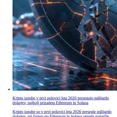
Kripto izgube v prvi polovici leta 2026 presegajo milijardo
dolarjev, najbolj prizadeta Ethereum in Solana
Kripto izgube so v prvi polovici leta 2026 presegle milijardo
dolarjev, pri čemer sta Ethereum in Solana utrpela največje