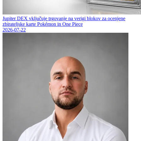
Jupiter DEX vključuje trgovanje na verigi blokov za ocenjene
zbirateljske karte Pokémon in One Piece
2026-07-22