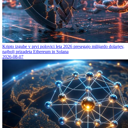
Kripto izgube v prvi polovici leta 2026 presegajo milijardo dolarjev,
najbolj prizadeta Ethereum in Solana
2026-08-07