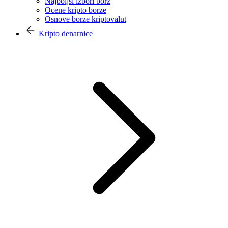
Najboljši izbori borz
Ocene kripto borze
Osnove borze kriptovalut
Kripto denarnice