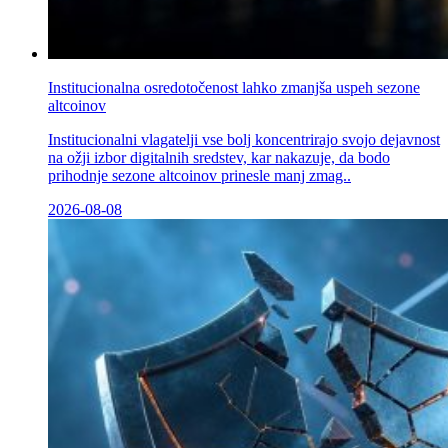
Institucionalna osredotočenost lahko zmanjša uspeh sezone
altcoinov
Institucionalni vlagatelji vse bolj koncentrirajo svojo dejavnost
na ožji izbor digitalnih sredstev, kar nakazuje, da bodo
prihodnje sezone altcoinov prinesle manj zmag..
2026-08-08