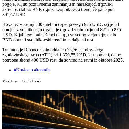
pogoje. Kljub pozitivnemu zanimanju in naraščajoči trgovski
aktivnosti lahko BNB ogrozi svoj bikovski trend, če pade pod
891,62 USD.
Kovanec v zadnjih 30 dneh ni uspel presegli 925 USD, saj je bil
omejen z volatilnostjo trga in je trgoval v območju od 821 do 875
USD. Kljub temu udeleženci na trgu še vedno verjamejo, da bo
BNB ohranil svoj bikovski trend in nadaljeval rast.
Trenutno je Binance Coin oddaljen 33,76 % od svojega
zgodovinskega vrha (ATH) pri 1.370,55 USD, kar pomeni, da bo
potrebna skoraj 400 USD rast, da se vrne na ravni iz oktobra 2025.
#Novice o altcoinih
Morda vam bo tudi všeč: