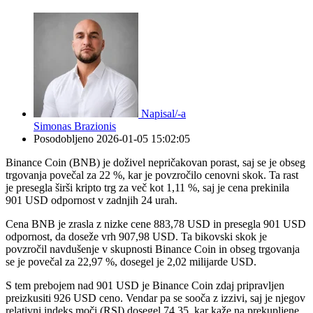
Napisal/-a
Simonas Brazionis
Posodobljeno
2026-01-05 15:02:05
Binance Coin (BNB) je doživel nepričakovan porast, saj se je obseg
trgovanja povečal za 22 %, kar je povzročilo cenovni skok. Ta rast
je presegla širši kripto trg za več kot 1,11 %, saj je cena prekinila
901 USD odpornost v zadnjih 24 urah.
Cena BNB je zrasla z nizke cene 883,78 USD in presegla 901 USD
odpornost, da doseže vrh 907,98 USD. Ta bikovski skok je
povzročil navdušenje v skupnosti Binance Coin in obseg trgovanja
se je povečal za 22,97 %, dosegel je 2,02 milijarde USD.
S tem prebojem nad 901 USD je Binance Coin zdaj pripravljen
preizkusiti 926 USD ceno. Vendar pa se sooča z izzivi, saj je njegov
relativni indeks moči (RSI) dosegel 74,35, kar kaže na prekupljene