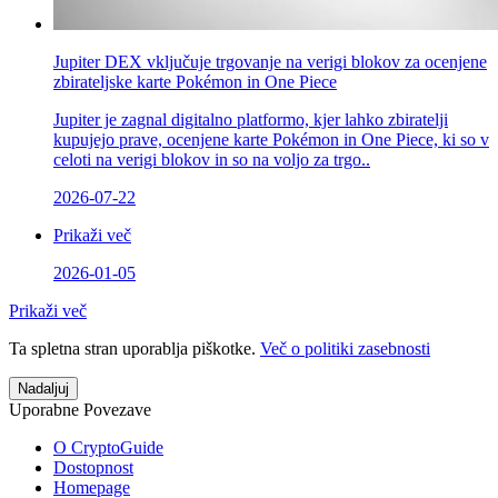
Jupiter DEX vključuje trgovanje na verigi blokov za ocenjene
zbirateljske karte Pokémon in One Piece
Jupiter je zagnal digitalno platformo, kjer lahko zbiratelji
kupujejo prave, ocenjene karte Pokémon in One Piece, ki so v
celoti na verigi blokov in so na voljo za trgo..
2026-07-22
Prikaži več
2026-01-05
Prikaži več
Ta spletna stran uporablja piškotke.
Več o politiki zasebnosti
Nadaljuj
Uporabne Povezave
O CryptoGuide
Dostopnost
Homepage