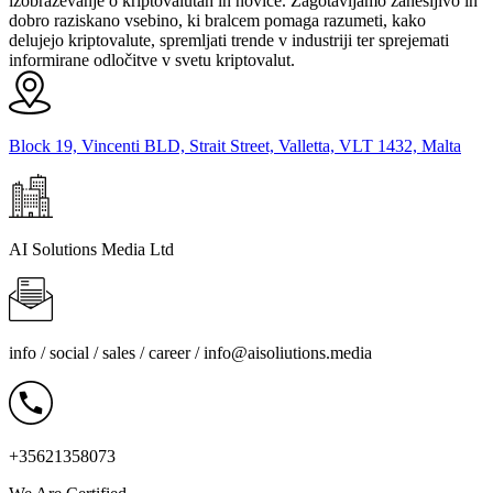
izobraževanje o kriptovalutah in novice. Zagotavljamo zanesljivo in
dobro raziskano vsebino, ki bralcem pomaga razumeti, kako
delujejo kriptovalute, spremljati trende v industriji ter sprejemati
informirane odločitve v svetu kriptovalut.
Block 19, Vincenti BLD, Strait Street, Valletta, VLT 1432, Malta
AI Solutions Media Ltd
info / social / sales / career /
info@aisoliutions.media
+35621358073