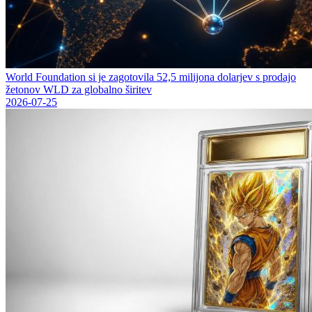
World Foundation si je zagotovila 52,5 milijona dolarjev s prodajo
žetonov WLD za globalno širitev
2026-07-25