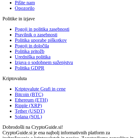
Pišite nam
Opozorilo
Politike in izjave
Pogoji in politika zasebnosti
Pravilnik o zasebnosti
Politika uporabe piškotkov
Pogoji in določila
Politika pritožb
Uredniška politika
Izjava o sodobnem suženjstvu
Politika GDPR
Kriptovaluta
Kriptovalute Grafi in cene
Bitcoin (BTC)
Ethereum (ETH)
Ripple (XRP)
Tether (USDT)
Solana (SOL)
Dobrodošli na CryptoGuide.si!
CryptoGuide.si je ena najbolj informativnih platform za