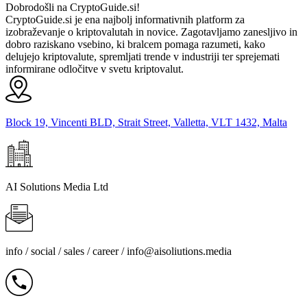
Dobrodošli na CryptoGuide.si!
CryptoGuide.si je ena najbolj informativnih platform za
izobraževanje o kriptovalutah in novice. Zagotavljamo zanesljivo in
dobro raziskano vsebino, ki bralcem pomaga razumeti, kako
delujejo kriptovalute, spremljati trende v industriji ter sprejemati
informirane odločitve v svetu kriptovalut.
Block 19, Vincenti BLD, Strait Street, Valletta, VLT 1432, Malta
AI Solutions Media Ltd
info / social / sales / career /
info@aisoliutions.media