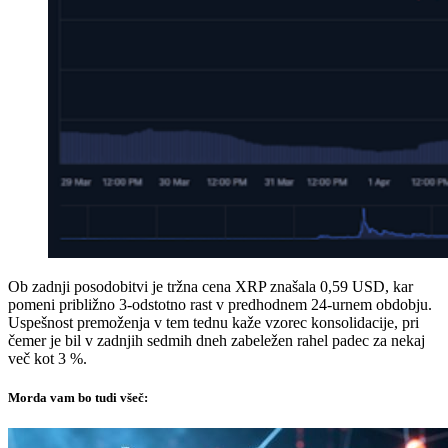
Ob zadnji posodobitvi je tržna cena XRP znašala 0,59 USD, kar
pomeni približno 3-odstotno rast v predhodnem 24-urnem obdobju.
Uspešnost premoženja v tem tednu kaže vzorec konsolidacije, pri
čemer je bil v zadnjih sedmih dneh zabeležen rahel padec za nekaj
več kot 3 %.
Morda vam bo tudi všeč: