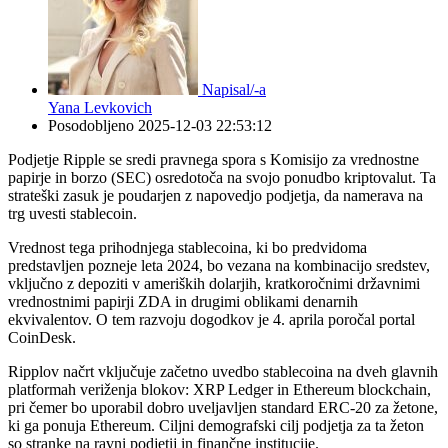
Napisal/-a
Yana Levkovich
Posodobljeno
2025-12-03 22:53:12
Podjetje Ripple se sredi pravnega spora s Komisijo za vrednostne
papirje in borzo (SEC) osredotoča na svojo ponudbo kriptovalut. Ta
strateški zasuk je poudarjen z napovedjo podjetja, da namerava na
trg uvesti stablecoin.
Vrednost tega prihodnjega stablecoina, ki bo predvidoma
predstavljen pozneje leta 2024, bo vezana na kombinacijo sredstev,
vključno z depoziti v ameriških dolarjih, kratkoročnimi državnimi
vrednostnimi papirji ZDA in drugimi oblikami denarnih
ekvivalentov. O tem razvoju dogodkov je 4. aprila poročal portal
CoinDesk.
Ripplov načrt vključuje začetno uvedbo stablecoina na dveh glavnih
platformah veriženja blokov: XRP Ledger in Ethereum blockchain,
pri čemer bo uporabil dobro uveljavljen standard ERC-20 za žetone,
ki ga ponuja Ethereum. Ciljni demografski cilj podjetja za ta žeton
so stranke na ravni podjetij in finančne institucije.