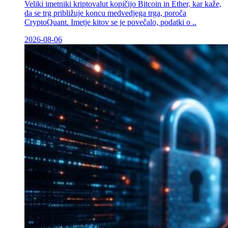
Veliki imetniki kriptovalut kopičijo Bitcoin in Ether, kar kaže,
da se trg približuje koncu medvedjega trga, poroča
CryptoQuant. Imetje kitov se je povečalo, podatki o ..
2026-08-06