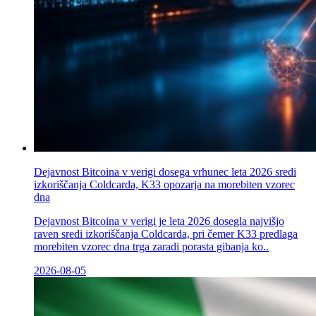
Dejavnost Bitcoina v verigi dosega vrhunec leta 2026 sredi
izkoriščanja Coldcarda, K33 opozarja na morebiten vzorec
dna
Dejavnost Bitcoina v verigi je leta 2026 dosegla najvišjo
raven sredi izkoriščanja Coldcarda, pri čemer K33 predlaga
morebiten vzorec dna trga zaradi porasta gibanja ko..
2026-08-05