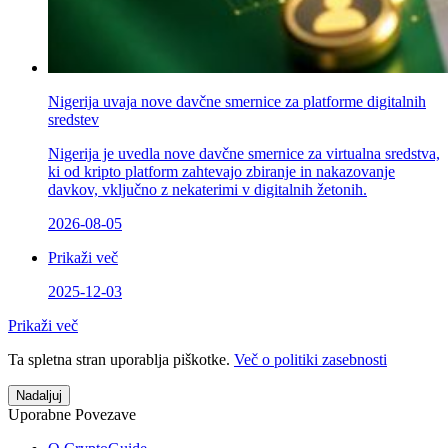
Nigerija uvaja nove davčne smernice za platforme digitalnih
sredstev
Nigerija je uvedla nove davčne smernice za virtualna sredstva,
ki od kripto platform zahtevajo zbiranje in nakazovanje
davkov, vključno z nekaterimi v digitalnih žetonih.
2026-08-05
Prikaži več
2025-12-03
Prikaži več
Ta spletna stran uporablja piškotke.
Več o politiki zasebnosti
Nadaljuj
Uporabne Povezave