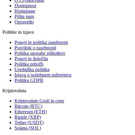
O CryptoGuide
Dostopnost
Homepage
Pišite nam
Opozorilo
Politike in izjave
Pogoji in politika zasebnosti
Pravilnik o zasebnosti
Politika uporabe piškotkov
Pogoji in določila
Politika pritožb
Uredniška politika
Izjava o sodobnem suženjstvu
Politika GDPR
Kriptovaluta
Kriptovalute Grafi in cene
Bitcoin (BTC)
Ethereum (ETH)
Ripple (XRP)
Tether (USDT)
Solana (SOL)