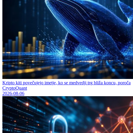
Kripto kiti povečujejo imetje, ko se medvedji trg bliža koncu, poroča
CryptoQuant
2026-08-06