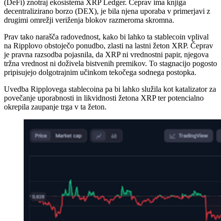
(DeFi) znotraj ekosistema XRP Ledger. Čeprav ima knjiga
decentralizirano borzo (DEX), je bila njena uporaba v primerjavi z
drugimi omrežji veriženja blokov razmeroma skromna.
Prav tako narašča radovednost, kako bi lahko ta stablecoin vplival
na Ripplovo obstoječo ponudbo, zlasti na lastni žeton XRP. Čeprav
je pravna razsodba pojasnila, da XRP ni vrednostni papir, njegova
tržna vrednost ni doživela bistvenih premikov. To stagnacijo pogosto
pripisujejo dolgotrajnim učinkom tekočega sodnega postopka.
Uvedba Ripplovega stablecoina pa bi lahko služila kot katalizator za
povečanje uporabnosti in likvidnosti žetona XRP ter potencialno
okrepila zaupanje trga v ta žeton.