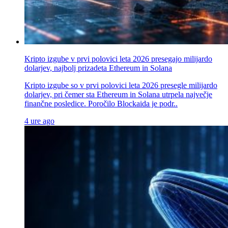
Kripto izgube v prvi polovici leta 2026 presegajo milijardo
dolarjev, najbolj prizadeta Ethereum in Solana
Kripto izgube so v prvi polovici leta 2026 presegle milijardo
dolarjev, pri čemer sta Ethereum in Solana utrpela največje
finančne posledice. Poročilo Blockaida je podr..
4 ure ago