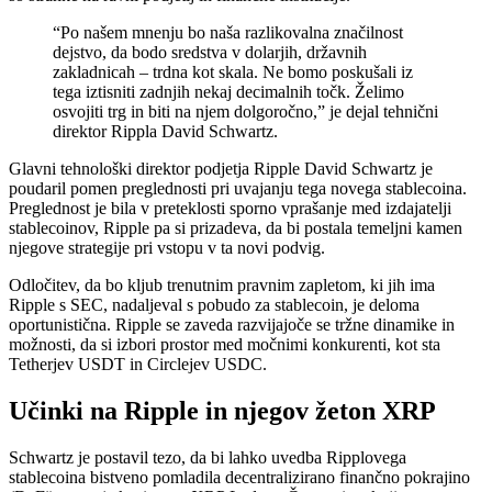
“Po našem mnenju bo naša razlikovalna značilnost
dejstvo, da bodo sredstva v dolarjih, državnih
zakladnicah – trdna kot skala. Ne bomo poskušali iz
tega iztisniti zadnjih nekaj decimalnih točk. Želimo
osvojiti trg in biti na njem dolgoročno,” je dejal tehnični
direktor Rippla David Schwartz.
Glavni tehnološki direktor podjetja Ripple David Schwartz je
poudaril pomen preglednosti pri uvajanju tega novega stablecoina.
Preglednost je bila v preteklosti sporno vprašanje med izdajatelji
stablecoinov, Ripple pa si prizadeva, da bi postala temeljni kamen
njegove strategije pri vstopu v ta novi podvig.
Odločitev, da bo kljub trenutnim pravnim zapletom, ki jih ima
Ripple s SEC, nadaljeval s pobudo za stablecoin, je deloma
oportunistična. Ripple se zaveda razvijajoče se tržne dinamike in
možnosti, da si izbori prostor med močnimi konkurenti, kot sta
Tetherjev USDT in Circlejev USDC.
Učinki na Ripple in njegov žeton XRP
Schwartz je postavil tezo, da bi lahko uvedba Ripplovega
stablecoina bistveno pomladila decentralizirano finančno pokrajino