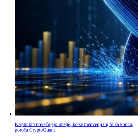
Kripto kiti povečujejo imetje, ko se medvedji trg bliža koncu,
poroča CryptoQuant