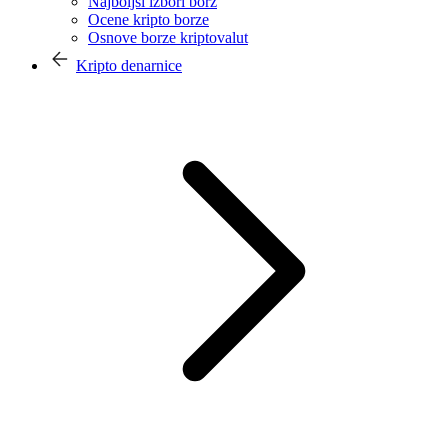
Najboljši izbori borz
Ocene kripto borze
Osnove borze kriptovalut
Kripto denarnice