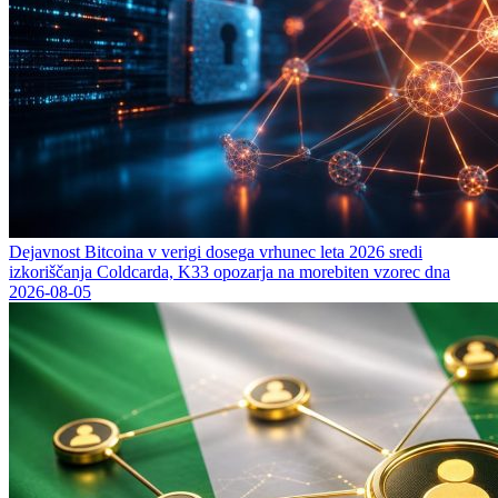
Dejavnost Bitcoina v verigi dosega vrhunec leta 2026 sredi
izkoriščanja Coldcarda, K33 opozarja na morebiten vzorec dna
2026-08-05