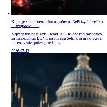
Kripto je v brutalnem tednu napadov na DeFi izgubil več kot
35 milijonov USD
Največji udarec je zadel BonkDAO, skupnostno zakladnico
za memecoinom BONK na omrežju Solana, in ni vključeval
niti ene vrstice pokvarjene kode.
2026-07-13