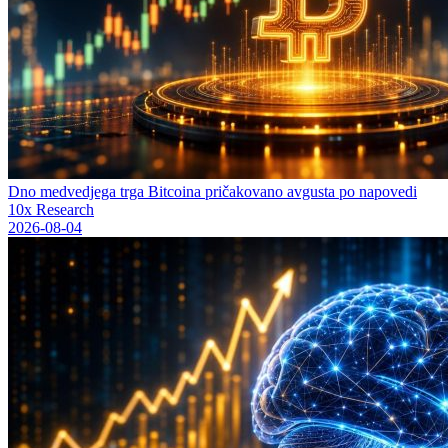
Dno medvedjega trga Bitcoina pričakovano avgusta po napovedi
10x Research
2026-08-04