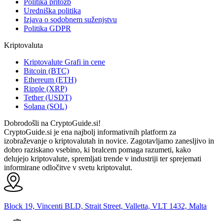
Politika pritožb
Uredniška politika
Izjava o sodobnem suženjstvu
Politika GDPR
Kriptovaluta
Kriptovalute Grafi in cene
Bitcoin (BTC)
Ethereum (ETH)
Ripple (XRP)
Tether (USDT)
Solana (SOL)
Dobrodošli na CryptoGuide.si!
CryptoGuide.si je ena najbolj informativnih platform za
izobraževanje o kriptovalutah in novice. Zagotavljamo zanesljivo in
dobro raziskano vsebino, ki bralcem pomaga razumeti, kako
delujejo kriptovalute, spremljati trende v industriji ter sprejemati
informirane odločitve v svetu kriptovalut.
Block 19, Vincenti BLD, Strait Street, Valletta, VLT 1432, Malta