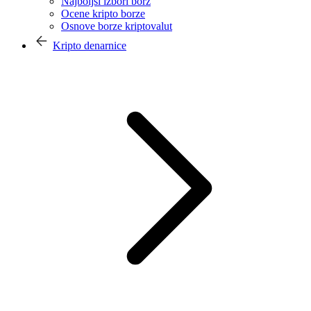
Najboljši izbori borz
Ocene kripto borze
Osnove borze kriptovalut
Kripto denarnice