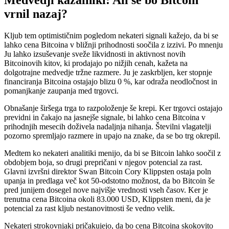
vrnil nazaj?
Kljub tem optimističnim pogledom nekateri signali kažejo, da bi se
lahko cena Bitcoina v bližnji prihodnosti soočila z izzivi. Po mnenju
Ju lahko izsuševanje sveže likvidnosti in aktivnost novih
Bitcoinovih kitov, ki prodajajo po nižjih cenah, kažeta na
dolgotrajne medvedje tržne razmere. Ju je zaskrbljen, ker stopnje
financiranja Bitcoina ostajajo blizu 0 %, kar odraža neodločnost in
pomanjkanje zaupanja med trgovci.
Obnašanje širšega trga to razpoloženje še krepi. Ker trgovci ostajajo
previdni in čakajo na jasnejše signale, bi lahko cena Bitcoina v
prihodnjih mesecih doživela nadaljnja nihanja. Številni vlagatelji
pozorno spremljajo razmere in upajo na znake, da se bo trg okrepil.
Medtem ko nekateri analitiki menijo, da bi se Bitcoin lahko soočil z
obdobjem boja, so drugi prepričani v njegov potencial za rast.
Glavni izvršni direktor Swan Bitcoin Cory Klippsten ostaja poln
upanja in predlaga več kot 50-odstotno možnost, da bo Bitcoin še
pred junijem dosegel nove najvišje vrednosti vseh časov. Ker je
trenutna cena Bitcoina okoli 83.000 USD, Klippsten meni, da je
potencial za rast kljub nestanovitnosti še vedno velik.
Nekateri strokovnjaki pričakujejo, da bo cena Bitcoina skokovito