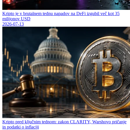
Kripto je v brutalnem tednu napadov na DeFi izgubil več kot 35
milijonov USD
2026-07-13
Kripto pred ključnim tednom: zakon CLARITY, Warshovo pričanje
in podatki o inflaciji