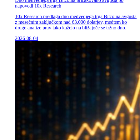
Dno medvedjega trga Bitcoina pričakovano avgusta po
napovedi 10x Research
10x Research predlaga dno medvedjega trga Bitcoina avgusta
z mesečnim zaključkom nad 63.000 dolarjev, medtem ko
druge analize prav tako kažejo na bližajoče se tržno dno.
2026-08-04