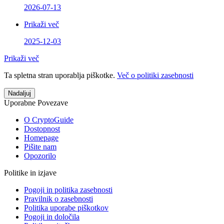
2026-07-13
Prikaži več
2025-12-03
Prikaži več
Ta spletna stran uporablja piškotke.
Več o politiki zasebnosti
Nadaljuj
Uporabne Povezave
O CryptoGuide
Dostopnost
Homepage
Pišite nam
Opozorilo
Politike in izjave
Pogoji in politika zasebnosti
Pravilnik o zasebnosti
Politika uporabe piškotkov
Pogoji in določila