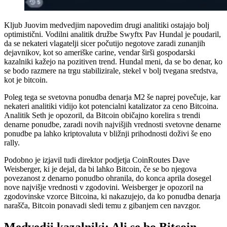
Kljub Juovim medvedjim napovedim drugi analitiki ostajajo bolj
optimistični. Vodilni analitik družbe Swyftx Pav Hundal je poudaril,
da se nekateri vlagatelji sicer počutijo negotove zaradi zunanjih
dejavnikov, kot so ameriške carine, vendar širši gospodarski
kazalniki kažejo na pozitiven trend. Hundal meni, da se bo denar, ko
se bodo razmere na trgu stabilizirale, stekel v bolj tvegana sredstva,
kot je bitcoin.
Poleg tega se svetovna ponudba denarja M2 še naprej povečuje, kar
nekateri analitiki vidijo kot potencialni katalizator za ceno Bitcoina.
Analitik Seth je opozoril, da Bitcoin običajno korelira s trendi
denarne ponudbe, zaradi novih najvišjih vrednosti svetovne denarne
ponudbe pa lahko kriptovaluta v bližnji prihodnosti doživi še eno
rally.
Podobno je izjavil tudi direktor podjetja CoinRoutes Dave
Weisberger, ki je dejal, da bi lahko Bitcoin, če se bo njegova
povezanost z denarno ponudbo ohranila, do konca aprila dosegel
nove najvišje vrednosti v zgodovini. Weisberger je opozoril na
zgodovinske vzorce Bitcoina, ki nakazujejo, da ko ponudba denarja
narašča, Bitcoin ponavadi sledi temu z gibanjem cen navzgor.
Medvedji kazalniki: Ali se bo Bitcoin