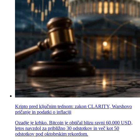
Kripto pred ključnim tednom: zakon CLARITY, Warshovo
pričanje in podatki o inflaciji
Ozadje je krhko. Bitcoin je obtičal blizu ravni 60.000 USD,
letos navzdol za približno 30 odstotkov in več kot 50
odstotkov pod oktobrskim rekordom.