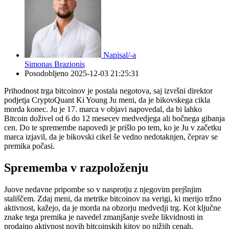
Napisal/-a
Simonas Brazionis
Posodobljeno
2025-12-03 21:25:31
Prihodnost trga bitcoinov je postala negotova, saj izvršni direktor
podjetja CryptoQuant Ki Young Ju meni, da je bikovskega cikla
morda konec. Ju je 17. marca v objavi napovedal, da bi lahko
Bitcoin doživel od 6 do 12 mesecev medvedjega ali bočnega gibanja
cen. Do te spremembe napovedi je prišlo po tem, ko je Ju v začetku
marca izjavil, da je bikovski cikel še vedno nedotaknjen, čeprav se
premika počasi.
Sprememba v razpoloženju
Juove nedavne pripombe so v nasprotju z njegovim prejšnjim
stališčem. Zdaj meni, da metrike bitcoinov na verigi, ki merijo tržno
aktivnost, kažejo, da je morda na obzorju medvedji trg. Kot ključne
znake tega premika je navedel zmanjšanje sveže likvidnosti in
prodajno aktivnost novih bitcoinskih kitov po nižjih cenah.