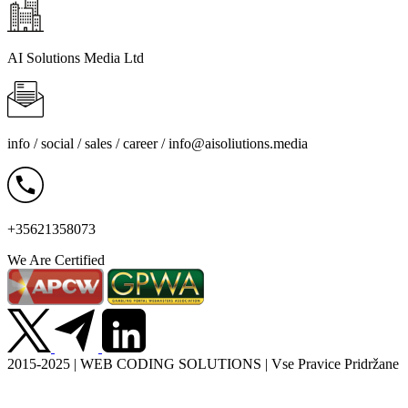
AI Solutions Media Ltd
info / social / sales / career /
info@aisoliutions.media
+35621358073
We Are Certified
2015-2025 | WEB CODING SOLUTIONS | Vse Pravice Pridržane