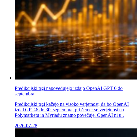
Predikcijski trgi napovedujejo izdajo OpenAI GPT-6 do
septembra
Predikcijski trgi kažejo na visoko verjetnost, da bo OpenAI
izdal GPT-6 do 30. septembra, pri čemer se verjetnost na
Polymarketu in Myriadu znatno povečuje. OpenAI ni u..
2026-07-28