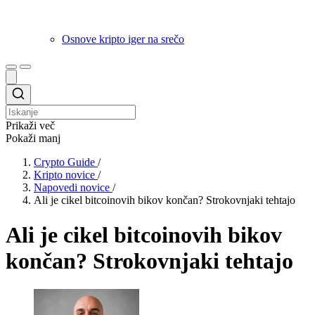
Osnove kripto iger na srečo
Prikaži več
Pokaži manj
Crypto Guide
/
Kripto novice
/
Napovedi novice
/
Ali je cikel bitcoinovih bikov končan? Strokovnjaki tehtajo
Ali je cikel bitcoinovih bikov
končan? Strokovnjaki tehtajo