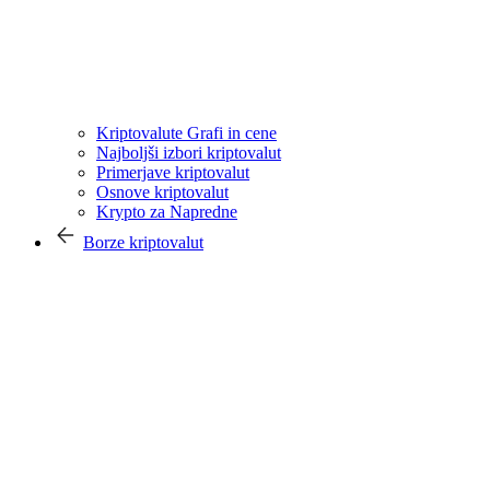
Kriptovalute Grafi in cene
Najboljši izbori kriptovalut
Primerjave kriptovalut
Osnove kriptovalut
Krypto za Napredne
Borze kriptovalut