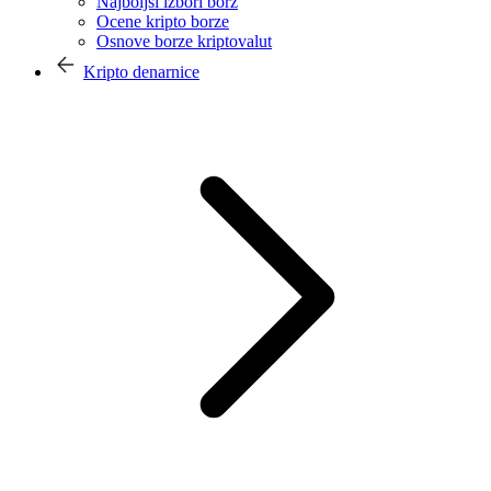
Najboljši izbori borz
Ocene kripto borze
Osnove borze kriptovalut
Kripto denarnice