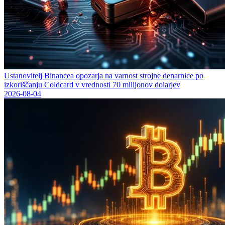
Ustanovitelj Binancea opozarja na varnost strojne denarnice po
izkoriščanju Coldcard v vrednosti 70 milijonov dolarjev
2026-08-04