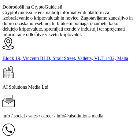
Dobrodošli na CryptoGuide.si!
CryptoGuide.si je ena najbolj informativnih platform za
izobraževanje o kriptovalutah in novice. Zagotavljamo zanesljivo in
dobro raziskano vsebino, ki bralcem pomaga razumeti, kako
delujejo kriptovalute, spremljati trende v industriji ter sprejemati
informirane odločitve v svetu kriptovalut.
Block 19, Vincenti BLD, Strait Street, Valletta, VLT 1432, Malta
AI Solutions Media Ltd
info / social / sales / career /
info@aisoliutions.media