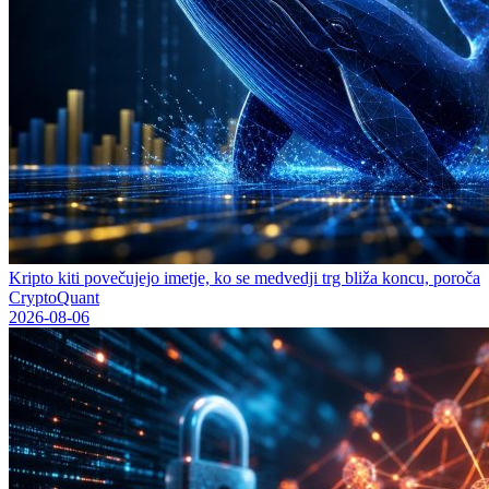
Kripto kiti povečujejo imetje, ko se medvedji trg bliža koncu, poroča
CryptoQuant
2026-08-06