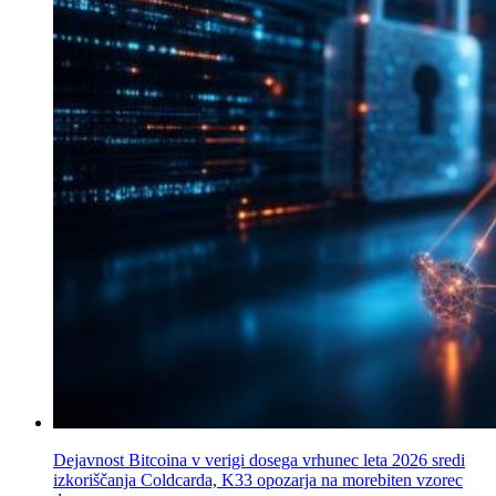
Dejavnost Bitcoina v verigi dosega vrhunec leta 2026 sredi
izkoriščanja Coldcarda, K33 opozarja na morebiten vzorec