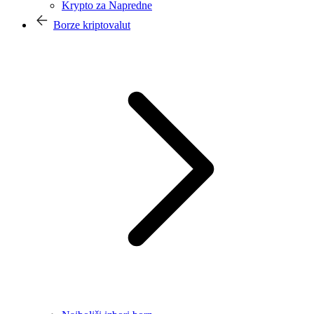
Krypto za Napredne
Borze kriptovalut