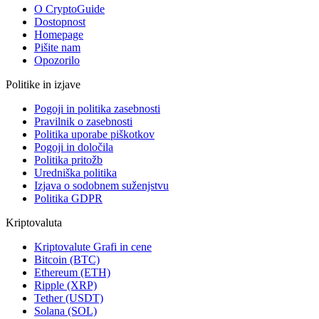
O CryptoGuide
Dostopnost
Homepage
Pišite nam
Opozorilo
Politike in izjave
Pogoji in politika zasebnosti
Pravilnik o zasebnosti
Politika uporabe piškotkov
Pogoji in določila
Politika pritožb
Uredniška politika
Izjava o sodobnem suženjstvu
Politika GDPR
Kriptovaluta
Kriptovalute Grafi in cene
Bitcoin (BTC)
Ethereum (ETH)
Ripple (XRP)
Tether (USDT)
Solana (SOL)