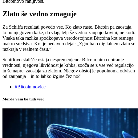
Bitcoinovo ranljivost.
Zlato še vedno zmaguje
Za Schiffa rezultati povedo vse. Ko zlato raste, Bitcoin pa zaostaja,
to po njegovem kaže, da vlagatelji še vedno zaupajo kovini, ne kodi.
Vsaka taka razlika spodkopava verodostojnost Bitcoina kot resnega
makro sredstva. Kot je nedavno dejal: „Zgodba o digitalnem zlatu se
razkraja v realnem času.“
Schiffovo stališče ostaja nespremenjeno: Bitcoin nima notranje
vrednosti, njegova likvidnost je krhka, sooča se z vse več regulacijo
in še naprej zaostaja za zlatom. Njegov obstoj je popolnoma odvisen
od zaupanja – in to lahko izgine čez noč.
#Bitcoin novice
Morda vam bo tudi všeč: