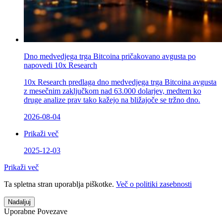
Dno medvedjega trga Bitcoina pričakovano avgusta po
napovedi 10x Research
10x Research predlaga dno medvedjega trga Bitcoina avgusta
z mesečnim zaključkom nad 63.000 dolarjev, medtem ko
druge analize prav tako kažejo na bližajoče se tržno dno.
2026-08-04
Prikaži več
2025-12-03
Prikaži več
Ta spletna stran uporablja piškotke.
Več o politiki zasebnosti
Nadaljuj
Uporabne Povezave