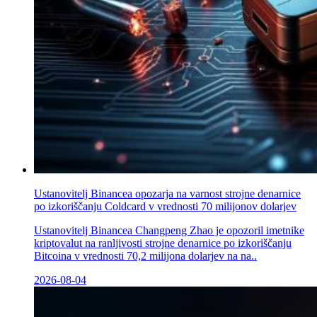
Ustanovitelj Binancea opozarja na varnost strojne denarnice
po izkoriščanju Coldcard v vrednosti 70 milijonov dolarjev
Ustanovitelj Binancea Changpeng Zhao je opozoril imetnike
kriptovalut na ranljivosti strojne denarnice po izkoriščanju
Bitcoina v vrednosti 70,2 milijona dolarjev na na..
2026-08-04