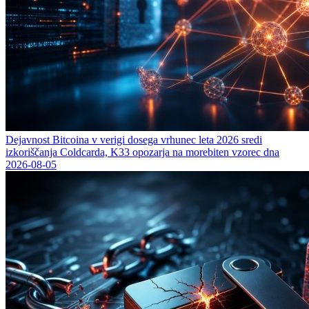
Dejavnost Bitcoina v verigi dosega vrhunec leta 2026 sredi
izkoriščanja Coldcarda, K33 opozarja na morebiten vzorec dna
2026-08-05