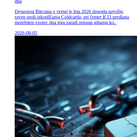
dna
Dejavnost Bitcoina v verigi je leta 2026 dosegla najvišjo
raven sredi izkoriščanja Coldcarda, pri čemer K33 predlaga
morebiten vzorec dna trga zaradi porasta gibanja ko..
2026-08-05