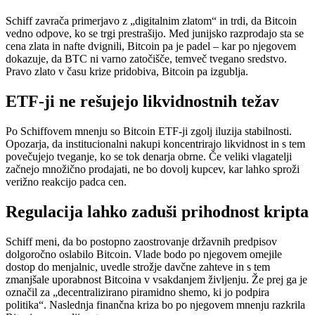
Schiff zavrača primerjavo z „digitalnim zlatom“ in trdi, da Bitcoin
vedno odpove, ko se trgi prestrašijo. Med junijsko razprodajo sta se
cena zlata in nafte dvignili, Bitcoin pa je padel – kar po njegovem
dokazuje, da BTC ni varno zatočišče, temveč tvegano sredstvo.
Pravo zlato v času krize pridobiva, Bitcoin pa izgublja.
ETF-ji ne rešujejo likvidnostnih težav
Po Schiffovem mnenju so Bitcoin ETF-ji zgolj iluzija stabilnosti.
Opozarja, da institucionalni nakupi koncentrirajo likvidnost in s tem
povečujejo tveganje, ko se tok denarja obrne. Če veliki vlagatelji
začnejo množično prodajati, ne bo dovolj kupcev, kar lahko sproži
verižno reakcijo padca cen.
Regulacija lahko zaduši prihodnost kripta
Schiff meni, da bo postopno zaostrovanje državnih predpisov
dolgoročno oslabilo Bitcoin. Vlade bodo po njegovem omejile
dostop do menjalnic, uvedle strožje davčne zahteve in s tem
zmanjšale uporabnost Bitcoina v vsakdanjem življenju. Že prej ga je
označil za „decentralizirano piramidno shemo, ki jo podpira
politika“. Naslednja finančna kriza bo po njegovem mnenju razkrila