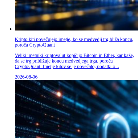
Kripto kiti povečujejo imetje, ko se medvedji trg bliža koncu,
poroča CryptoQuant
Veliki imetniki kriptovalut kopičijo Bitcoin in Ether, kar kaže,
da se trg približuje koncu medvedjega trga, poroča
CryptoQuant. Imetje kitov se je povečalo, podatki o ..
2026-08-06