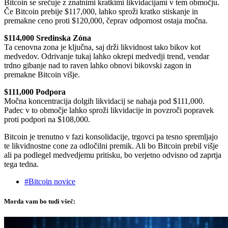
Bitcoin se srečuje z znatnimi kratkimi likvidacijami v tem območju.
Če Bitcoin prebije $117,000, lahko sproži kratko stiskanje in
premakne ceno proti $120,000, čeprav odpornost ostaja močna.
$114,000 Sredinska Zóna
Ta cenovna zona je ključna, saj drži likvidnost tako bikov kot
medvedov. Odrivanje tukaj lahko okrepi medvedji trend, vendar
trdno gibanje nad to raven lahko obnovi bikovski zagon in
premakne Bitcoin višje.
$111,000 Podpora
Močna koncentracija dolgih likvidacij se nahaja pod $111,000.
Padec v to območje lahko sproži likvidacije in povzroči popravek
proti podpori na $108,000.
Bitcoin je trenutno v fazi konsolidacije, trgovci pa tesno spremljajo
te likvidnostne cone za odločilni premik. Ali bo Bitcoin prebil višje
ali pa podlegel medvedjemu pritisku, bo verjetno odvisno od zaprtja
tega tedna.
#Bitcoin novice
Morda vam bo tudi všeč: