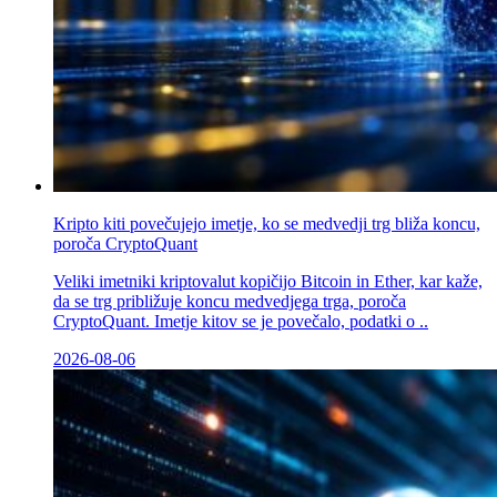
Kripto kiti povečujejo imetje, ko se medvedji trg bliža koncu,
poroča CryptoQuant
Veliki imetniki kriptovalut kopičijo Bitcoin in Ether, kar kaže,
da se trg približuje koncu medvedjega trga, poroča
CryptoQuant. Imetje kitov se je povečalo, podatki o ..
2026-08-06