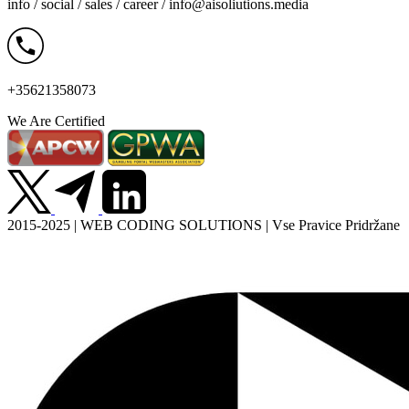
info / social / sales / career /
info@aisoliutions.media
+35621358073
We Are Certified
2015-2025 | WEB CODING SOLUTIONS | Vse Pravice Pridržane