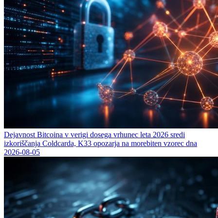
Dejavnost Bitcoina v verigi dosega vrhunec leta 2026 sredi
izkoriščanja Coldcarda, K33 opozarja na morebiten vzorec dna
2026-08-05