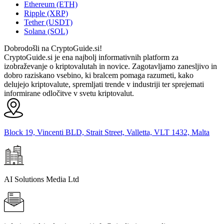
Ethereum (ETH)
Ripple (XRP)
Tether (USDT)
Solana (SOL)
Dobrodošli na CryptoGuide.si!
CryptoGuide.si je ena najbolj informativnih platform za
izobraževanje o kriptovalutah in novice. Zagotavljamo zanesljivo in
dobro raziskano vsebino, ki bralcem pomaga razumeti, kako
delujejo kriptovalute, spremljati trende v industriji ter sprejemati
informirane odločitve v svetu kriptovalut.
Block 19, Vincenti BLD, Strait Street, Valletta, VLT 1432, Malta
AI Solutions Media Ltd