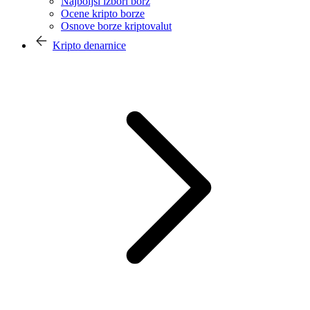
Najboljši izbori borz
Ocene kripto borze
Osnove borze kriptovalut
Kripto denarnice