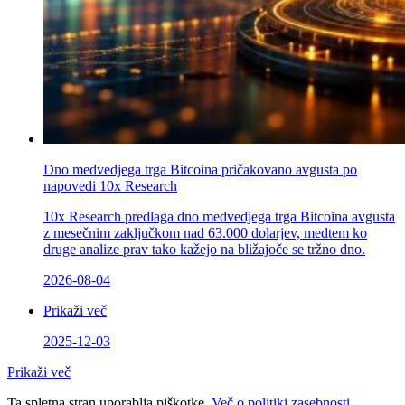
Dno medvedjega trga Bitcoina pričakovano avgusta po
napovedi 10x Research
10x Research predlaga dno medvedjega trga Bitcoina avgusta
z mesečnim zaključkom nad 63.000 dolarjev, medtem ko
druge analize prav tako kažejo na bližajoče se tržno dno.
2026-08-04
Prikaži več
2025-12-03
Prikaži več
Ta spletna stran uporablja piškotke.
Več o politiki zasebnosti