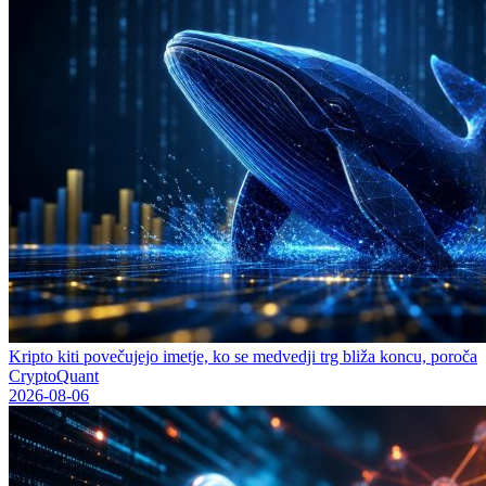
Kripto kiti povečujejo imetje, ko se medvedji trg bliža koncu, poroča
CryptoQuant
2026-08-06