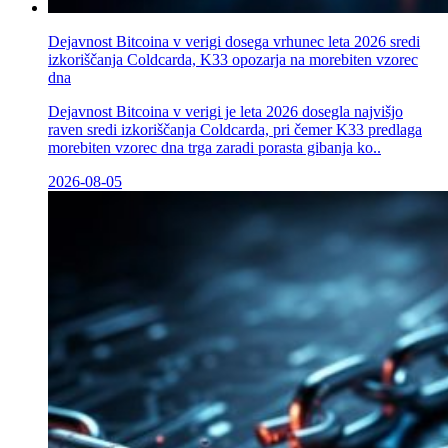
Dejavnost Bitcoina v verigi dosega vrhunec leta 2026 sredi
izkoriščanja Coldcarda, K33 opozarja na morebiten vzorec
dna
Dejavnost Bitcoina v verigi je leta 2026 dosegla najvišjo
raven sredi izkoriščanja Coldcarda, pri čemer K33 predlaga
morebiten vzorec dna trga zaradi porasta gibanja ko..
2026-08-05