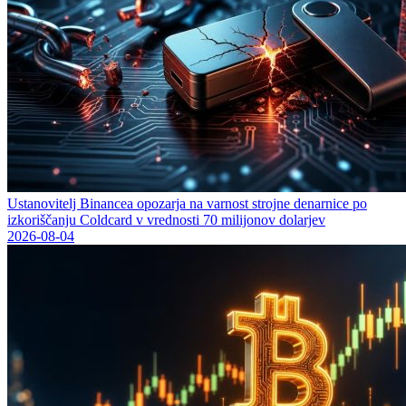
Ustanovitelj Binancea opozarja na varnost strojne denarnice po
izkoriščanju Coldcard v vrednosti 70 milijonov dolarjev
2026-08-04