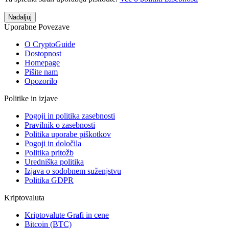
Nadaljuj
Uporabne Povezave
O CryptoGuide
Dostopnost
Homepage
Pišite nam
Opozorilo
Politike in izjave
Pogoji in politika zasebnosti
Pravilnik o zasebnosti
Politika uporabe piškotkov
Pogoji in določila
Politika pritožb
Uredniška politika
Izjava o sodobnem suženjstvu
Politika GDPR
Kriptovaluta
Kriptovalute Grafi in cene
Bitcoin (BTC)