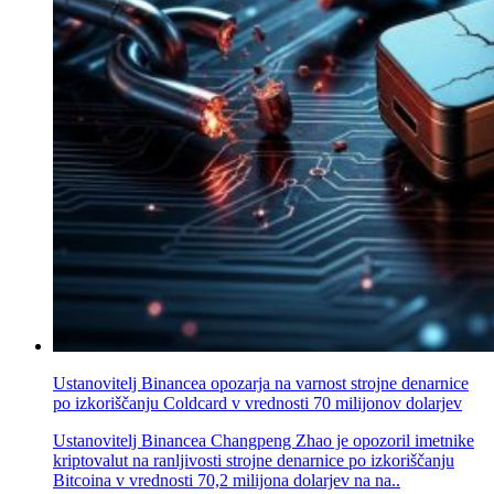
Ustanovitelj Binancea opozarja na varnost strojne denarnice
po izkoriščanju Coldcard v vrednosti 70 milijonov dolarjev
Ustanovitelj Binancea Changpeng Zhao je opozoril imetnike
kriptovalut na ranljivosti strojne denarnice po izkoriščanju
Bitcoina v vrednosti 70,2 milijona dolarjev na na..